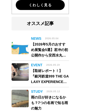
くわしく見る
オススメ記事
NEWS
2026.05.04
【2026年5月のおすす
め展覧会5選】若冲の初
公開作から安西水丸の
世界、そしてゴッホ
EVENT
2026.05.19
《夜のカフェテラス》
【取材レポート！】
まで
『銀河鉄道999 THE GA
LAXY EXPERIENCE
あの旅は、まだ続いて
STUDY
2026.05.12
いる。』999号に乗り銀
雨の日が好きになるか
河へ旅立つ。“観る”か
も？7つの名画で知る雨
ら“体験する”展覧会
の魅力
【角川武蔵野ミュージ