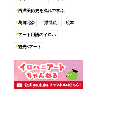
西洋美術史を流れで学ぶ
葛飾北斎
浮世絵
絵本
アート用語のイロハ
観光×アート