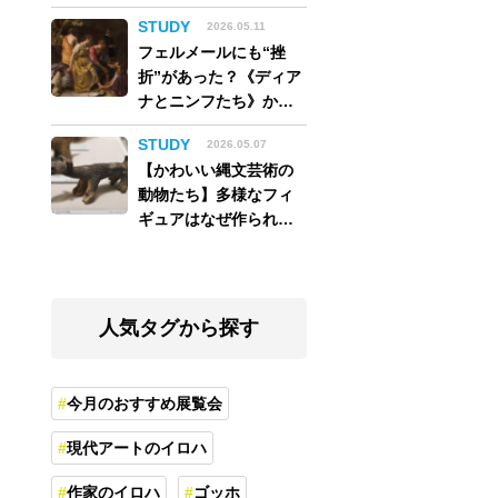
アム】
STUDY
2026.05.11
フェルメールにも“挫
折”があった？《ディア
ナとニンフたち》から
読み解く巨匠の夢
STUDY
2026.05.07
【かわいい縄文芸術の
動物たち】多様なフィ
ギュアはなぜ作られ
た？縄文人の世界観を
紐解く
人気タグから探す
今月のおすすめ展覧会
現代アートのイロハ
作家のイロハ
ゴッホ