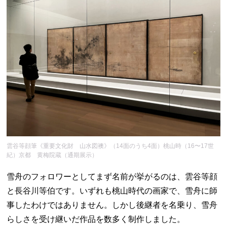
雲谷等顔筆《重要文化財 山水図襖》（14面のうち4面）桃山時（16〜17世
紀）京都 黄梅院蔵（通期展示）
雪舟のフォロワーとしてまず名前が挙がるのは、雲谷等顔
と長谷川等伯です。いずれも桃山時代の画家で、雪舟に師
事したわけではありません。しかし後継者を名乗り、雪舟
らしさを受け継いだ作品を数多く制作しました。