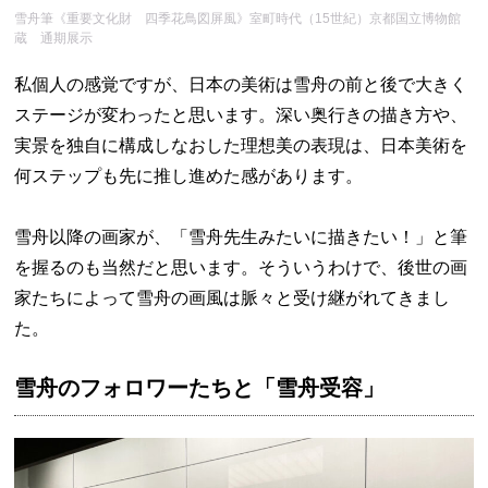
雪舟筆《重要文化財 四季花鳥図屏風》室町時代（15世紀）京都国立博物館
蔵 通期展示
私個人の感覚ですが、日本の美術は雪舟の前と後で大きく
ステージが変わったと思います。深い奥行きの描き方や、
実景を独自に構成しなおした理想美の表現は、日本美術を
何ステップも先に推し進めた感があります。
雪舟以降の画家が、「雪舟先生みたいに描きたい！」と筆
を握るのも当然だと思います。そういうわけで、後世の画
家たちによって雪舟の画風は脈々と受け継がれてきまし
た。
雪舟のフォロワーたちと「雪舟受容」