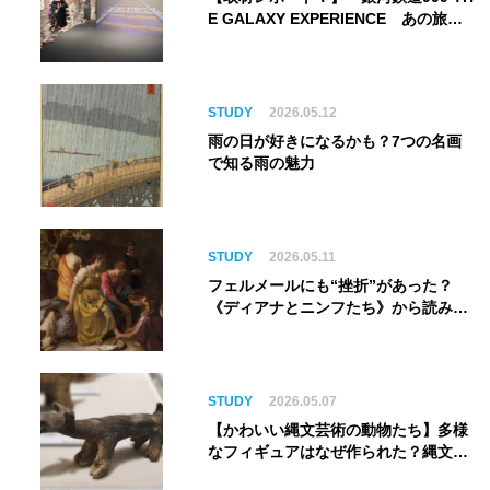
E GALAXY EXPERIENCE あの旅
は、まだ続いている。』999号に乗り
銀河へ旅立つ。“観る”から“体験す
る”展覧会【角川武蔵野ミュージア
ム】
STUDY
2026.05.12
雨の日が好きになるかも？7つの名画
で知る雨の魅力
STUDY
2026.05.11
フェルメールにも“挫折”があった？
《ディアナとニンフたち》から読み解
く巨匠の夢
STUDY
2026.05.07
【かわいい縄文芸術の動物たち】多様
なフィギュアはなぜ作られた？縄文人
の世界観を紐解く