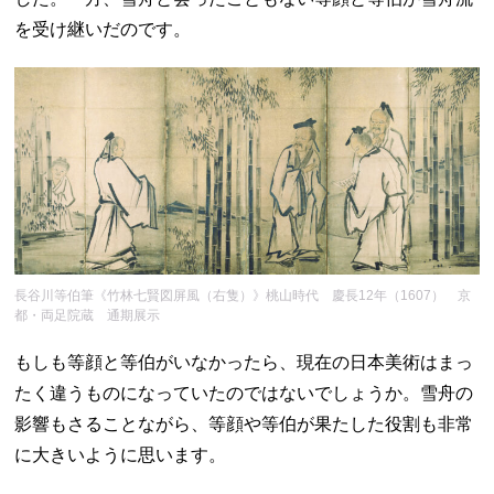
を受け継いだのです。
長谷川等伯筆《竹林七賢図屏風（右隻）》桃山時代 慶長12年（1607） 京
都・両足院蔵 通期展示
もしも等顔と等伯がいなかったら、現在の日本美術はまっ
たく違うものになっていたのではないでしょうか。雪舟の
影響もさることながら、等顔や等伯が果たした役割も非常
に大きいように思います。