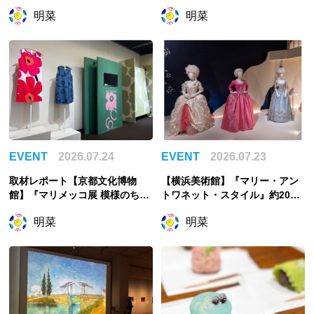
絵画ー』幸せは自力で掴む派の
伝」、物語を知らない人をも引
明菜
明菜
私が祈ったこと
き込む世界観
EVENT
2026.07.24
EVENT
2026.07.23
取材レポート【京都文化博物
【横浜美術館】『マリー・アン
館】『マリメッコ展 模様のちか
トワネット・スタイル』約200
ら Marimekko: Art of Printmak
点でたどるフランス王妃の魅惑
明菜
明菜
ing -Beauty, Dream, Love』
のスタイル
「花柄」に否定的だった？「ウ
ニッコ」の誕生秘話から読み解
く