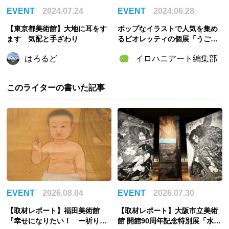
EVENT
2024.07.24
EVENT
2024.06.28
【東京都美術館】大地に耳をす
ポップなイラストで人気を集め
ます 気配と手ざわり
るビオレッティの個展「うご
く」が南青山イロハニアートス
はろるど
イロハニアート編集部
タジオにて開催！
このライターの書いた記事
EVENT
2026.08.04
EVENT
2026.07.30
【取材レポート】福田美術館
【取材レポート】大阪市立美術
『幸せになりたい！ ー祈りの
館 開館90周年記念特別展「水滸