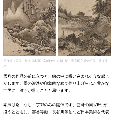
雪舟筆《国宝 秋冬山水図》室町時代（15世紀）東京国立博物館蔵 通期展
示
雪舟の作品の前に立つと、絵の中に吸い込まれそうな感じ
がします。墨の濃淡や印象的な線で作り上げられた豊かな
世界に、誰もが驚くことと思います。
本展は巡回なし・京都のみの開催です。雪舟の国宝6件が
揃うとともに、雲谷等顔、長谷川等伯など日本美術を代表