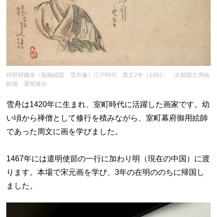
狩野探幽筆《探幽縮図 雪舟像》江戸時代 寛文2年（1662） 京都国立博物
館蔵 通期展示
雪舟は1420年に生まれ、室町時代に活躍した画家です。幼
い頃から禅僧として修行を積みながら、室町幕府御用絵師
であった周文に画を学びました。
1467年には遣明使節の一行に加わり明（現在の中国）に渡
ります。本場で宋元画を学び、3年の在明ののちに帰国し
ました。