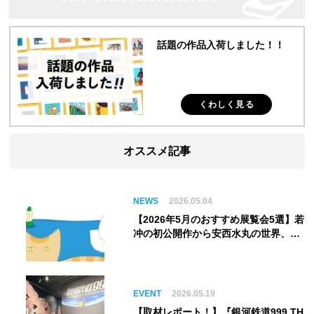
話題の作品入荷しました！！
くわしく見る
オススメ記事
NEWS
2026.05.04
【2026年5月のおすすめ展覧会5選】若
冲の初公開作から安西水丸の世界、そ
してゴッホ《夜のカフェテラス》まで
EVENT
2026.05.19
【取材レポート！】『銀河鉄道999 TH