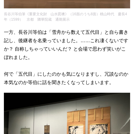
長谷川等伯筆《重要文化財 山水図襖》（16面のうち8面）桃山時代 慶長4
年（1599） 京都 隣華院蔵 通期展示
一方、長谷川等伯は「雪舟から数えて五代目」と自ら書き
記し、後継者を名乗っていました。……これ凄くないです
か？ 自称しちゃっていいんだ？ と会場で思わず笑いがこ
ぼれました。
何で「五代目」にしたのかも気になりますし、冗談なのか
本気なのか等伯に話を聞きたくなってしまいます。