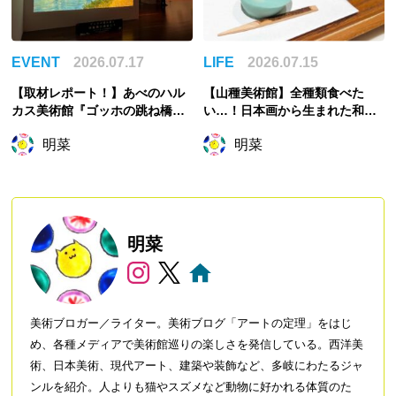
EVENT
2026.07.17
LIFE
2026.07.15
【取材レポート！】あべのハル
【山種美術館】全種類食べた
カス美術館『ゴッホの跳ね橋と
い…！日本画から生まれた和菓
印象派の画家たち』展覧会の主
子で心を緩める
明菜
明菜
役は誰？ゴッホ展かと思いき
や…
明菜
美術ブロガー／ライター。美術ブログ「アートの定理」をはじ
め、各種メディアで美術館巡りの楽しさを発信している。西洋美
術、日本美術、現代アート、建築や装飾など、多岐にわたるジャ
ンルを紹介。人よりも猫やスズメなど動物に好かれる体質のた