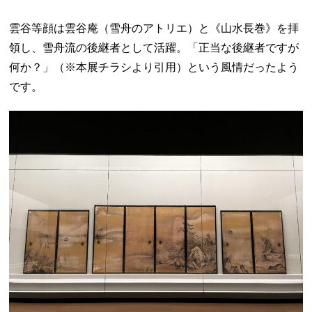
雲谷等顔は雲谷庵（雪舟のアトリエ）と《山水長巻》を拝
領し、雪舟流の後継者として活躍。「正当な後継者ですが
何か？」（※本展チラシより引用）という風情だったよう
です。