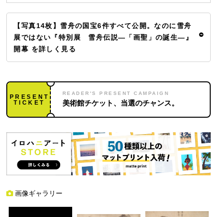
【写真14枚】雪舟の国宝6件すべて公開。なのに雪舟
展ではない『特別展 雪舟伝説―「画聖」の誕生―』
開幕 を詳しく見る
READER'S PRESENT CAMPAIGN
PRESENT
TICKET
美術館チケット、当選のチャンス。
画像ギャラリー