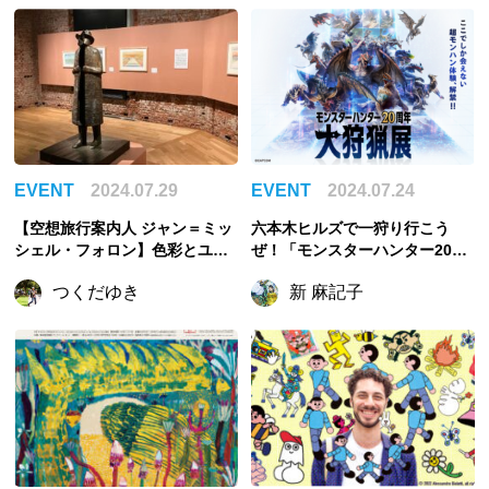
催！
EVENT
2024.07.29
EVENT
2024.07.24
【空想旅行案内人 ジャン＝ミッ
六本木ヒルズで一狩り行こう
シェル・フォロン】色彩とユー
ぜ！「モンスターハンター20周
モアの魔術師、フォロンの全貌
年-大狩猟展-」開催
つくだゆき
新 麻記子
に迫る大回顧展