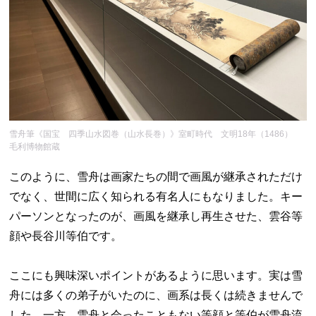
雪舟筆《国宝 四季山水図巻（山水長巻）》室町時代 文明18年（1486）
毛利博物館蔵
このように、雪舟は画家たちの間で画風が継承されただけ
でなく、世間に広く知られる有名人にもなりました。キー
パーソンとなったのが、画風を継承し再生させた、雲谷等
顔や長谷川等伯です。
ここにも興味深いポイントがあるように思います。実は雪
舟には多くの弟子がいたのに、画系は長くは続きませんで
した。一方、雪舟と会ったこともない等顔と等伯が雪舟流