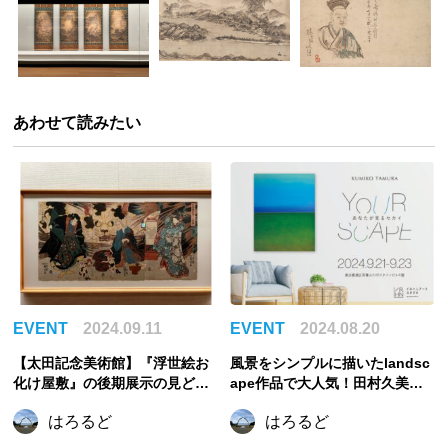
あわせて読みたい
EVENT
2024.09.11
EVENT
2024.08.20
【太田記念美術館】『浮世絵お
風景をシンプルに描いたlandsc
化け屋敷』の後期展示の見どこ
ape作品で大人気！田村久美子
ろレポート！幽霊と妖怪を描い
の個展「YOURSCAPE ～ あな
はろるど
はろるど
た浮世絵の名品が大集合
たが見るセカイ〜」が、南青山
イロハニアートスタジオにて開