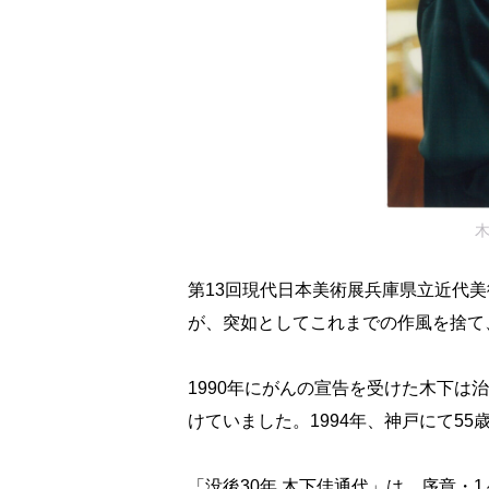
木
第13回現代日本美術展兵庫県立近代美
が、突如としてこれまでの作風を捨て
1990年にがんの宣告を受けた木下
けていました。1994年、神戸にて55
「没後30年 木下佳通代」は、序章・