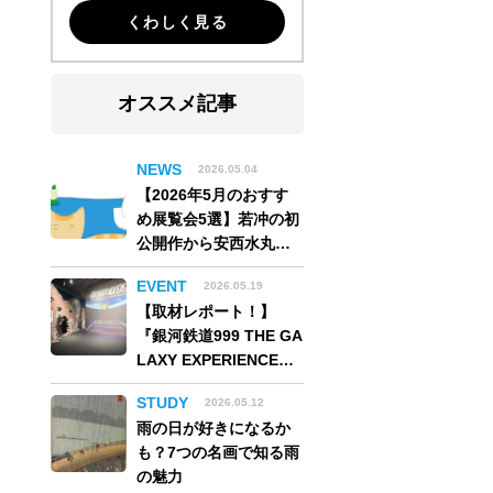
くわしく見る
オススメ記事
NEWS
2026.05.04
【2026年5月のおすす
め展覧会5選】若冲の初
公開作から安西水丸の
世界、そしてゴッホ
EVENT
2026.05.19
《夜のカフェテラス》
【取材レポート！】
まで
『銀河鉄道999 THE GA
LAXY EXPERIENCE
あの旅は、まだ続いて
STUDY
2026.05.12
いる。』999号に乗り銀
雨の日が好きになるか
河へ旅立つ。“観る”か
も？7つの名画で知る雨
ら“体験する”展覧会
の魅力
【角川武蔵野ミュージ