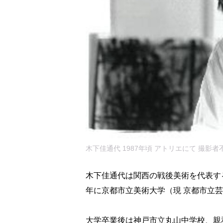
木下佳通代 1987年頃 アトリエにて 撮影者
木下佳通代は関西の戦後美術を代表する
年に京都市立美術大学（現 京都市立
大学卒業後は神戸市立丸山中学校、親