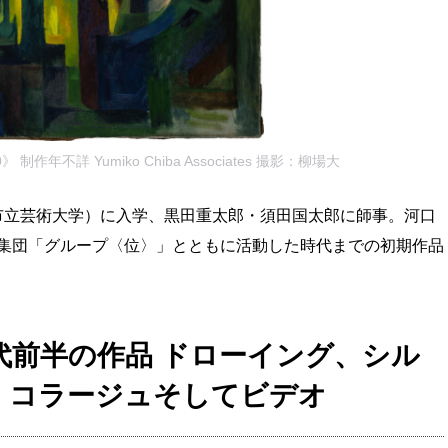
作年不詳 Yumiko Chiba Associates 撮影：柳場大
都市立芸術大学）に入学、黒田重太郎・須田国太郎に師事。河口
集団「グループ〈位〉」とともに活動した時代までの初期作品
0年代前半の作品 ドローイング、シル
、コラージュそしてビデオ