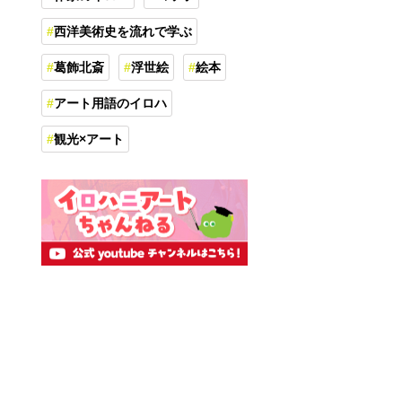
西洋美術史を流れで学ぶ
葛飾北斎
浮世絵
絵本
アート用語のイロハ
観光×アート