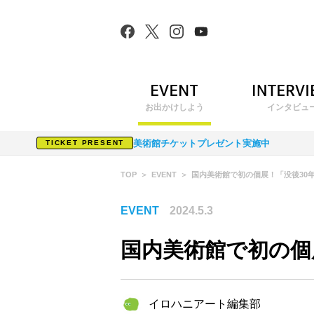
お出かけしよう
インタビュ
美術館チケットプレゼント実施中
TICKET PRESENT
TOP
EVENT
国内美術館で初の個展！「没後30年
EVENT
2024.5.3
国内美術館で初の個
イロハニアート編集部