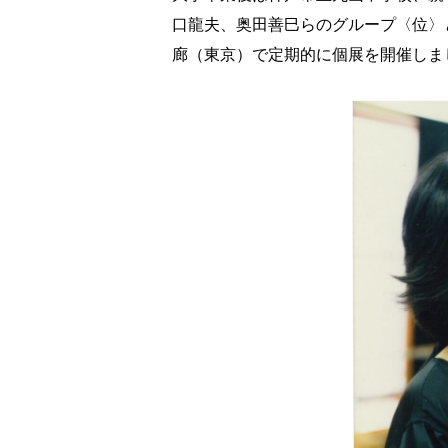
口龍夫、奥田善巳らのグループ〈位〉と
廊（東京）で定期的に個展を開催しま