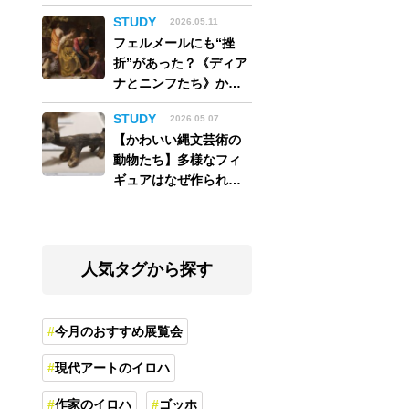
アム】
STUDY
2026.05.11
フェルメールにも“挫
折”があった？《ディア
ナとニンフたち》から
読み解く巨匠の夢
STUDY
2026.05.07
【かわいい縄文芸術の
動物たち】多様なフィ
ギュアはなぜ作られ
た？縄文人の世界観を
紐解く
人気タグから探す
今月のおすすめ展覧会
現代アートのイロハ
作家のイロハ
ゴッホ