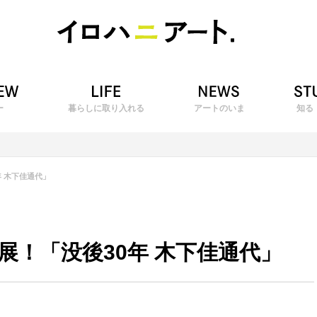
ー
暮らしに取り入れる
アートのいま
知る
 木下佳通代」
展！「没後30年 木下佳通代」