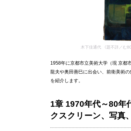
木下佳通代 《題不詳／む80》 制
1958年に京都市立美術大学（現 京
龍夫や奥田善巳に出会い、前衛美術の
を紹介します。
1章 1970年代～8
クスクリーン、写真