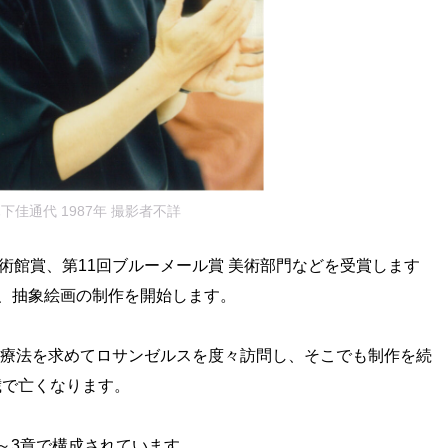
下佳通代 1987年 撮影者不詳
術館賞、第11回ブルーメール賞 美術部門などを受賞します
、抽象絵画の制作を開始します。
は治療法を求めてロサンゼルスを度々訪問し、そこでも制作を続
歳で亡くなります。
1～3章で構成されています。