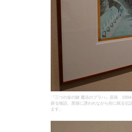
『三つの金の鍵 魔法のプラハ』原画 19
探る物語。黒猫に誘われながら街に眠る伝
ます。