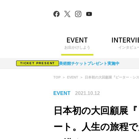
お出かけしよう
インタビュ
美術館チケットプレゼント実施中
TICKET PRESENT
TOP
EVENT
日本初の大回顧展『ピーター・シ
EVENT
2021.10.12
日本初の大回顧展『
ート。人生の旅程で