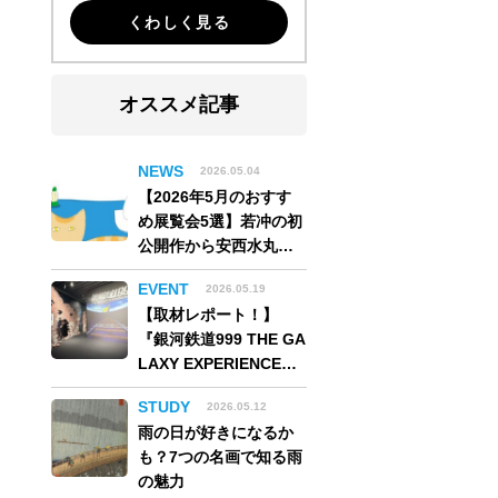
くわしく見る
オススメ記事
NEWS
2026.05.04
【2026年5月のおすす
め展覧会5選】若冲の初
公開作から安西水丸の
世界、そしてゴッホ
EVENT
2026.05.19
《夜のカフェテラス》
【取材レポート！】
まで
『銀河鉄道999 THE GA
LAXY EXPERIENCE
あの旅は、まだ続いて
STUDY
2026.05.12
いる。』999号に乗り銀
雨の日が好きになるか
河へ旅立つ。“観る”か
も？7つの名画で知る雨
ら“体験する”展覧会
の魅力
【角川武蔵野ミュージ