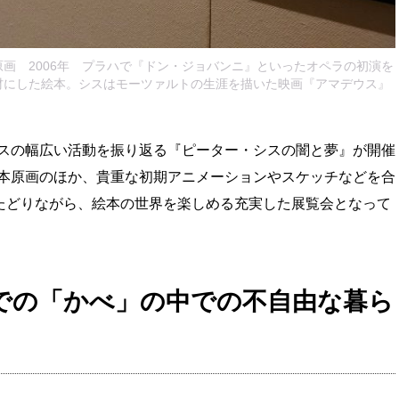
画 2006年 プラハで『ドン・ジョバンニ』といったオペラの初演を
材にした絵本。シスはモーツァルトの生涯を描いた映画『アマデウス』
スの幅広い活動を振り返る『ピーター・シスの闇と夢』が開催
本原画のほか、貴重な初期アニメーションやスケッチなどを合
をたどりながら、絵本の世界を楽しめる充実した展覧会となって
での「かべ」の中での不自由な暮ら