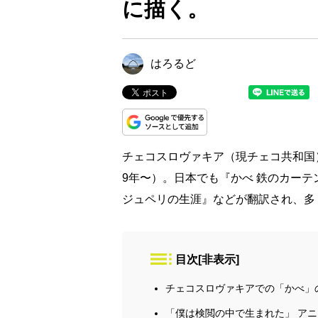
に描く。
はろるど
チェコスロヴァキア（現チェコ共和国
9年〜）。日本でも『かべ 鉄のカー
ジュペリの生涯』などが翻訳され、多
目次
[
非表示
]
チェコスロヴァキアでの「かべ」
「僕は検閲の中で生まれた」 ア