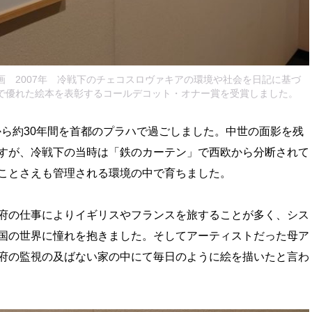
画 2007年 冷戦下のチェコスロヴァキアの環境や社会を日記に基づ
カで優れた絵本を表彰するコールデコット・オナー賞を受賞しました。
歳から約30年間を首都のプラハで過ごしました。中世の面影を残
すが、冷戦下の当時は「鉄のカーテン」で西欧から分断されて
ことさえも管理される環境の中で育ちました。
府の仕事によりイギリスやフランスを旅することが多く、シス
国の世界に憧れを抱きました。そしてアーティストだった母ア
府の監視の及ばない家の中にて毎日のように絵を描いたと言わ