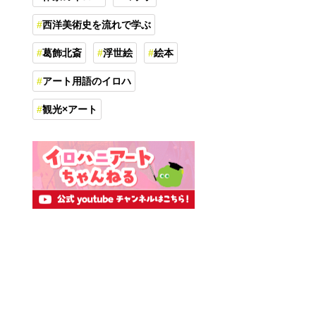
西洋美術史を流れで学ぶ
葛飾北斎
浮世絵
絵本
アート用語のイロハ
観光×アート