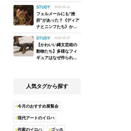
アム】
STUDY
2026.05.11
フェルメールにも“挫
折”があった？《ディア
ナとニンフたち》から
読み解く巨匠の夢
STUDY
2026.05.07
【かわいい縄文芸術の
動物たち】多様なフィ
ギュアはなぜ作られ
た？縄文人の世界観を
紐解く
人気タグから探す
今月のおすすめ展覧会
現代アートのイロハ
作家のイロハ
ゴッホ