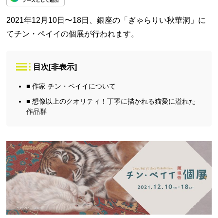
2021年12月10日〜18日、銀座の「ぎゃらりい秋華洞」に
てチン・ペイイの個展が行われます。
目次
[
非表示
]
■ 作家 チン・ペイイについて
■ 想像以上のクオリティ！丁寧に描かれる猫愛に溢れた
作品群