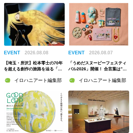
EVENT
2026.08.08
EVENT
2026.08.07
【埼玉・所沢】松本零士の70年
「うめだスヌーピーフェスティ
を超える創作の旅路を辿る「松
バル2026」開催！ 合言葉は”明
本零士展」が角川武蔵野ミュー
るく元気に！”――太陽きらめく
イロハニアート編集部
イロハニアート編集部
ジアムで開催決定！
特別な2週間