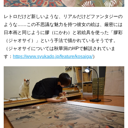
レトロだけど新しいような、リアルだけどファンタジーの
ような……この不思議な魅力を持つ彼女の絵は、厳密には
日本画と同じように膠（にかわ）と岩絵具を使った「膠彩
（ジャオサイ）」という手法で描かれているそうです。
（ジャオサイについては秋華洞のHPで解説されていま
す：
https://www.syukado.jp/feature/kosaiga/
）