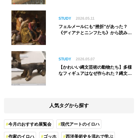
STUDY
2026.05.11
フェルメールにも“挫折”があった？
《ディアナとニンフたち》から読み解
く巨匠の夢
STUDY
2026.05.07
【かわいい縄文芸術の動物たち】多様
なフィギュアはなぜ作られた？縄文人
の世界観を紐解く
人気タグから探す
今月のおすすめ展覧会
現代アートのイロハ
作家のイロハ
ゴッホ
西洋美術史を流れで学ぶ