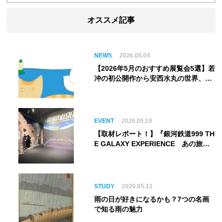
オススメ記事
NEWS
2026.05.04
【2026年5月のおすすめ展覧会5選】若
冲の初公開作から安西水丸の世界、そ
してゴッホ《夜のカフェテラス》まで
EVENT
2026.05.19
【取材レポート！】『銀河鉄道999 TH
E GALAXY EXPERIENCE あの旅
は、まだ続いている。』999号に乗り
銀河へ旅立つ。“観る”から“体験す
る”展覧会【角川武蔵野ミュージア
ム】
STUDY
2026.05.12
雨の日が好きになるかも？7つの名画
で知る雨の魅力