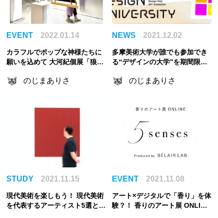
EVENT
2022.01.14
NEWS
2021.12.02
カラフルでポップな神様たちに
多摩美術大学が誰でも参加でき
願いを込めて 大河紀個展「狼煙
る“デザインの大学”を期間限定
(のろ)す絵画」レポート
開校！非デザイナーも気になる
のじまありさ
のじまありさ
講義5選
STUDY
2021.11.15
EVENT
2021.11.08
現代美術を楽しもう！ 現代美術
アート×デジタルで「香り」を体
を代表するアーティスト5選と鑑
験？！ 香りのアート展 ONLINE
賞方法
『5 senses』レポート！