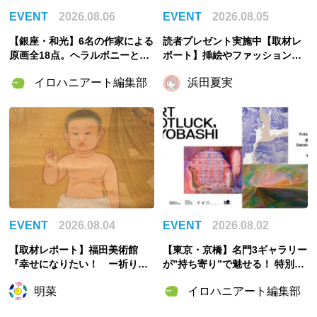
EVENT
2026.08.06
EVENT
2026.08.05
【銀座・和光】6名の作家による
読者プレゼント実施中【取材レ
原画全18点。ヘラルボニーとの
ポート】挿絵やファッションか
特別企画展「GOOD LOOP 202
ら物語と出会い直す「おとぎの
イロハニアート編集部
浜田夏実
6」8月6日開催
国のモードをさがして／Fairy T
ale MODE」【千葉市美術館】
EVENT
2026.08.04
EVENT
2026.08.02
【取材レポート】福田美術館
【東京・京橋】名門3ギャラリー
『幸せになりたい！ ー祈りの
が”持ち寄り”で魅せる！ 特別企
絵画ー』幸せは自力で掴む派の
画展「ART POTLUCK, KYOBA
明菜
イロハニアート編集部
私が祈ったこと
SHI」Gallery & Bakery Tokyo
８分で9月12日より開催