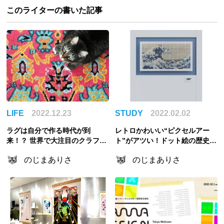
このライターの書いた記事
LIFE
2022.12.23
STUDY
2022.02.02
ラグは自分で作る時代が到
レトロかわいい“ピクセルアー
来！？ 世界で大注目のクラフト
ト”がアツい！ドット絵の歴史、
「タフティング」に迫る
注目クリエイター紹介
のじまありさ
のじまありさ