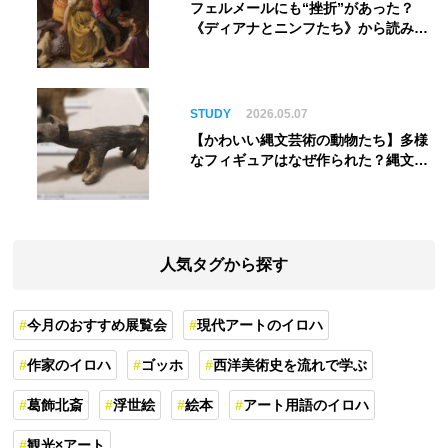
フェルメールにも“挫折”があった？
《ディアナとニンフたち》から読み解
く巨匠の夢
STUDY
2026.05.07
【かわいい縄文芸術の動物たち】多様
なフィギュアはなぜ作られた？縄文人
の世界観を紐解く
人気タグから探す
今月のおすすめ展覧会
現代アートのイロハ
作家のイロハ
ゴッホ
西洋美術史を流れで学ぶ
葛飾北斎
浮世絵
絵本
アート用語のイロハ
観光×アート