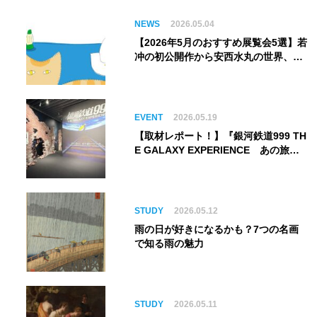
NEWS
2026.05.04
【2026年5月のおすすめ展覧会5選】若
冲の初公開作から安西水丸の世界、そ
してゴッホ《夜のカフェテラス》まで
EVENT
2026.05.19
【取材レポート！】『銀河鉄道999 TH
E GALAXY EXPERIENCE あの旅
は、まだ続いている。』999号に乗り
銀河へ旅立つ。“観る”から“体験す
る”展覧会【角川武蔵野ミュージア
ム】
STUDY
2026.05.12
雨の日が好きになるかも？7つの名画
で知る雨の魅力
STUDY
2026.05.11