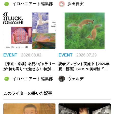
イロハニアート編集部
浜田夏実
6」8月6日開催
国のモードをさがして／Fairy T
ale MODE」【千葉市美術館】
EVENT
2026.08.02
EVENT
2026.07.29
【東京・京橋】名門3ギャラリー
読者プレゼント実施中【2026年
が”持ち寄り”で魅せる！ 特別企
夏・新宿】SOMPO美術館『山
画展「ART POTLUCK, KYOBA
口華楊展』レポート！花鳥画家
イロハニアート編集部
ヴェルデ
SHI」Gallery & Bakery Tokyo
が生涯描き続けた「生命の美」
８分で9月12日より開催
とは
このライターの書いた記事