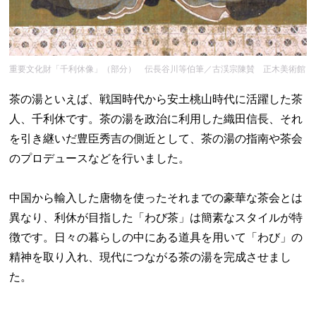
重要文化財「千利休像」（部分） 伝長谷川等伯筆／古渓宗陳賛 正木美術館
茶の湯といえば、戦国時代から安土桃山時代に活躍した茶
人、千利休です。茶の湯を政治に利用した織田信長、それ
を引き継いだ豊臣秀吉の側近として、茶の湯の指南や茶会
のプロデュースなどを行いました。
中国から輸入した唐物を使ったそれまでの豪華な茶会とは
異なり、利休が目指した「わび茶」は簡素なスタイルが特
徴です。日々の暮らしの中にある道具を用いて「わび」の
精神を取り入れ、現代につながる茶の湯を完成させまし
た。