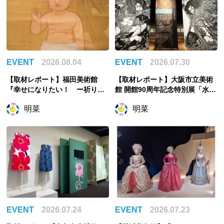
EVENT
2026.08.04
EVENT
2026.07.30
【取材レポート】福田美術館
【取材レポート】大阪市立美術
『幸せになりたい！ ー祈りの
館 開館90周年記念特別展「水滸
絵画ー』幸せは自力で掴む派の
伝」、物語を知らない人をも引
明菜
明菜
私が祈ったこと
き込む世界観
EVENT
2026.07.24
EVENT
2026.07.23