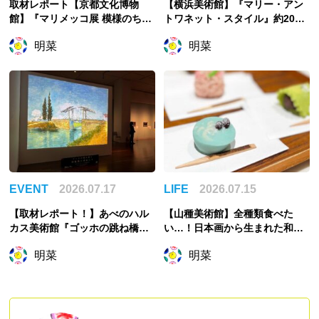
取材レポート【京都文化博物
【横浜美術館】『マリー・アン
館】『マリメッコ展 模様のちか
トワネット・スタイル』約200
ら Marimekko: Art of Printmak
点でたどるフランス王妃の魅惑
明菜
明菜
ing -Beauty, Dream, Love』
のスタイル
「花柄」に否定的だった？「ウ
ニッコ」の誕生秘話から読み解
く
EVENT
2026.07.17
LIFE
2026.07.15
【取材レポート！】あべのハル
【山種美術館】全種類食べた
カス美術館『ゴッホの跳ね橋と
い…！日本画から生まれた和菓
印象派の画家たち』展覧会の主
子で心を緩める
明菜
明菜
役は誰？ゴッホ展かと思いき
や…