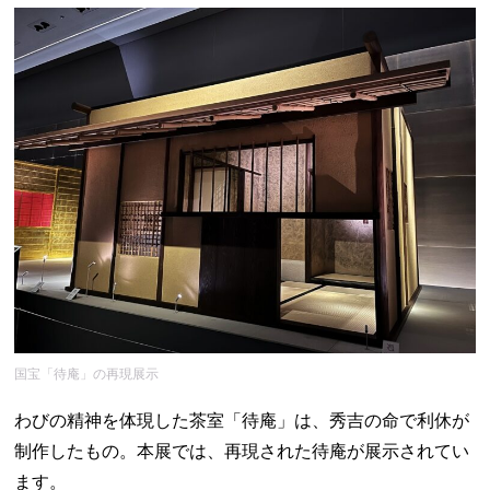
国宝「待庵」の再現展示
わびの精神を体現した茶室「待庵」は、秀吉の命で利休が
制作したもの。本展では、再現された待庵が展示されてい
ます。