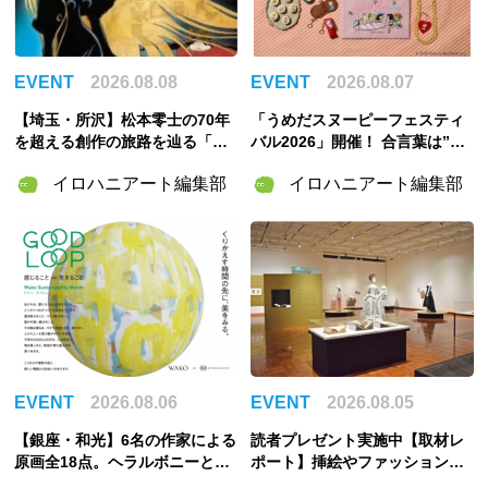
EVENT
2026.08.08
EVENT
2026.08.07
【埼玉・所沢】松本零士の70年
「うめだスヌーピーフェスティ
を超える創作の旅路を辿る「松
バル2026」開催！ 合言葉は”明
本零士展」が角川武蔵野ミュー
るく元気に！”――太陽きらめく
イロハニアート編集部
イロハニアート編集部
ジアムで開催決定！
特別な2週間
EVENT
2026.08.06
EVENT
2026.08.05
【銀座・和光】6名の作家による
読者プレゼント実施中【取材レ
原画全18点。ヘラルボニーとの
ポート】挿絵やファッションか
特別企画展「GOOD LOOP 202
ら物語と出会い直す「おとぎの