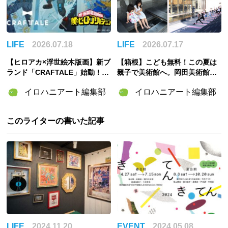
LIFE
2026.07.18
LIFE
2026.07.17
【ヒロアカ×浮世絵木版画】新ブ
【箱根】こども無料！この夏は
ランド「CRAFTALE」始動！7
親子で美術館へ。岡田美術館「2
月31日（金）より販売
026夏イベント」で広がるアー
イロハニアート編集部
イロハニアート編集部
ト体験
このライターの書いた記事
LIFE
2024.11.20
EVENT
2024.05.08