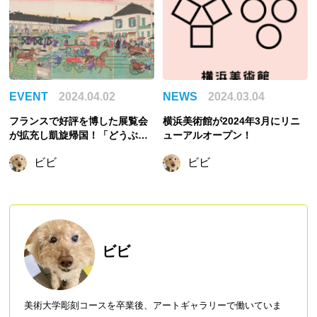
EVENT
2024.04.02
NEWS
2024.03.04
フランスで好評を博した展覧会
横浜美術館が2024年3月にリニ
が拡充し凱旋帰国！「どうぶつ
ューアルオープン！
百景 江戸東京博物館コレクショ
ビビ
ビビ
ンより」展
ビビ
美術大学彫刻コースを卒業後、アートギャラリーで働いていま