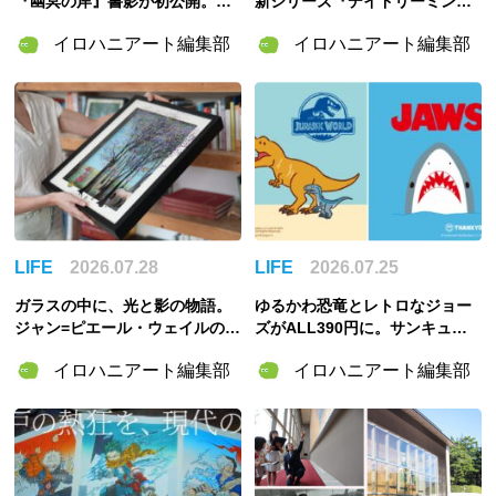
『幽冥の岸』書影が初公開。山
新シリーズ『デイドリーミング
田章博が描くのは謎めいた存
イン ムーミンバレー』のグッズ
イロハニアート編集部
イロハニアート編集部
在・琅燦
＆「ムーミンの日」スペシャル
イベント情報まとめ
LIFE
2026.07.28
LIFE
2026.07.25
ガラスの中に、光と影の物語。
ゆるかわ恐竜とレトロなジョー
ジャン=ピエール・ウェイルの
ズがALL390円に。サンキュー
「3Dペインティング」の世界
マート×『ジュラシック・ワール
イロハニアート編集部
イロハニアート編集部
ド』『ジョーズ』コラボ雑貨が
登場