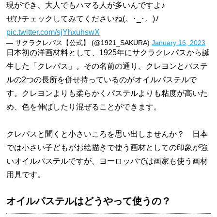
現ができ、大人でもハマる人が多いんですよ♪
ぜひチェックしてみてくださいね(。･_･。)ﾉ
pic.twitter.com/sjYhxuhswX
— サクラクレパス【公式】 (@1921_SAKURA)
January 16, 2023
日本初の洋画材料として、1925年にサクラクレパスから誕
生した「クレパス」。その名前の通り、クレヨンとパステ
ルの2つの長所を併せ持っているのがオイルパステルで
す。クレヨンよりも柔らかくパステルよりも粘度が高いた
め、色を伸ばしたり混ぜることができます。
クレパスと聞くと小さいころを思い出しませんか？ 日本
では小さい子どもがお絵描きで使う画材としての印象が強
いオイルパステルですが、ヨーロッパでは画家も使う画材
用具です。
オイルパステルはどうやって使うの？