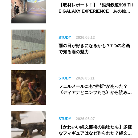
【取材レポート！】『銀河鉄道999 TH
E GALAXY EXPERIENCE あの旅
は、まだ続いている。』999号に乗り
銀河へ旅立つ。“観る”から“体験す
る”展覧会【角川武蔵野ミュージア
ム】
STUDY
2026.05.12
雨の日が好きになるかも？7つの名画
で知る雨の魅力
STUDY
2026.05.11
フェルメールにも“挫折”があった？
《ディアナとニンフたち》から読み解
く巨匠の夢
STUDY
2026.05.07
【かわいい縄文芸術の動物たち】多様
なフィギュアはなぜ作られた？縄文人