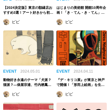
【2024決定版】東京の額縁店お
はじまりの美術館 開館10周年企
すすめ3選！アート好きから初心
画！「き・てん・き・てん」展
者の方まで
で「起点」「転機」について考
ビビ
ビビ
えよう
EVENT
2024.05.01
EVENT
2024.04.11
動物好き永遠のテーマ「犬派？
『デ・キリコ展』が東京と神戸
猫派？―俵屋宗達、竹内栖鳳、
で開催！「形而上絵画」を生み
藤田嗣治から山口晃まで―」が
出した画家の全体像に迫る
ビビ
ビビ
開催！長沢芦雪のゆるかわ犬も