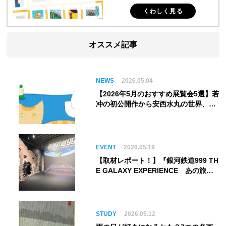
くわしく見る
オススメ記事
NEWS
2026.05.04
【2026年5月のおすすめ展覧会5選】若
冲の初公開作から安西水丸の世界、そ
してゴッホ《夜のカフェテラス》まで
EVENT
2026.05.19
【取材レポート！】『銀河鉄道999 TH
E GALAXY EXPERIENCE あの旅
は、まだ続いている。』999号に乗り
銀河へ旅立つ。“観る”から“体験す
る”展覧会【角川武蔵野ミュージア
ム】
STUDY
2026.05.12