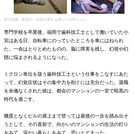
昔の写真。家族や、自然を愛する優しい少年だった。
専門学校を卒業後、福岡で歯科技工士として働いていた小
宮はある日、自転車にのっていたところを車にはねられ
た。一命はとりとめたものの、脳に障害を残し、幻視や幻
聴に悩まされるようになった。
ミクロン単位を扱う歯科技工士という仕事をこなすにあた
って、幻覚症状はその集中力を削ぐには充分だった。退職
を余儀なくされた彼は、都会のマンションの一室で暗黒の
時代を過ごす。
幾度となくビルの屋上まで登っては最後の一歩を踏み出そ
うとして、その直前で、向かいのマンションの生活の灯り
をみて、温かい暮らしをみて、思いとどまった。