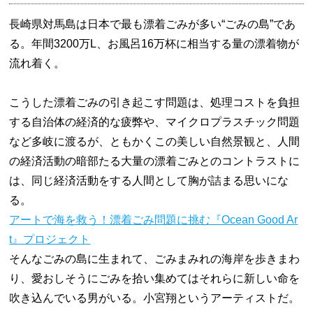
長崎県対馬島は日本で最も漂着ごみが多い“ごみの島”であ
る。年間3200万L、お風呂16万杯に相当する量の漂着物が
流れ着く。
こうした漂着ごみの引き起こす問題は、処理コストを負担
する自治体の経済的な疲弊や、マイクロプラスチック問題
など多岐に渡るが、ともかくこの美しい自然景観と、人間
の経済活動の暗部たる大量の漂着ごみとのコントラストに
は、同じ経済活動をする人間として胸が詰まる思いにな
る。
アートで海を救う！漂着ごみ問題に挑む『Ocean Good Ar
t』プロジェクト
そんなごみの島に生まれて、ごみまみれの海岸を歩きまわ
り、愛おしそうにごみを拾い集めてはそれらに新しい命を
吹き込んでいる男がいる。小宮翔というアーティストだ。