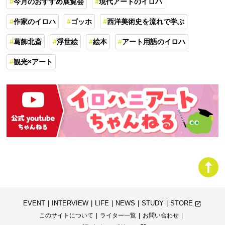
今月のおすすめ展覧会
現代アートのイロハ
作家のイロハ
ゴッホ
西洋美術史を流れで学ぶ
葛飾北斎
浮世絵
絵本
アート用語のイロハ
観光×アート
EVENT
INTERVIEW
LIFE
NEWS
STUDY
STORE
launch
このサイトについて
ライター一覧
お問い合わせ