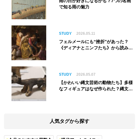
雨の日が好きになるかも？7つの名画
で知る雨の魅力
STUDY
2026.05.11
フェルメールにも“挫折”があった？
《ディアナとニンフたち》から読み解
く巨匠の夢
STUDY
2026.05.07
【かわいい縄文芸術の動物たち】多様
なフィギュアはなぜ作られた？縄文人
の世界観を紐解く
人気タグから探す