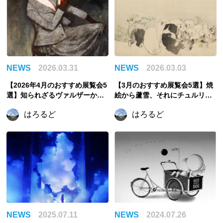
NEWS
2026.03.31
NEWS
2026.03.03
【2026年4月のおすすめ展覧会5
【3月のおすすめ展覧会5選】焼
選】知られざるヴァルザーか
絵から蘆雪、それにチュルリョ
ら、日本画の新しい表現に挑ん
ーニスまで。
はろるど
はろるど
だ紫紅、そして蘇る江戸の魅力
まで。
NEWS
2025.07.11
NEWS
2024.07.26