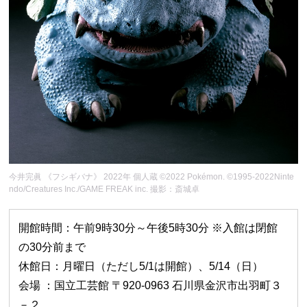
今井完眞 《フシギバナ》 2022年 個人蔵 ©2022 Pokémon. ©1995-2022Ninte
ndo/Creatures Inc./GAME FREAK inc. 撮影：斎城卓
開館時間：午前9時30分～午後5時30分 ※入館は閉館
の30分前まで
休館日：月曜日（ただし5/1は開館）、5/14（日）
会場 ：国立工芸館 〒920-0963 石川県金沢市出羽町３
－２