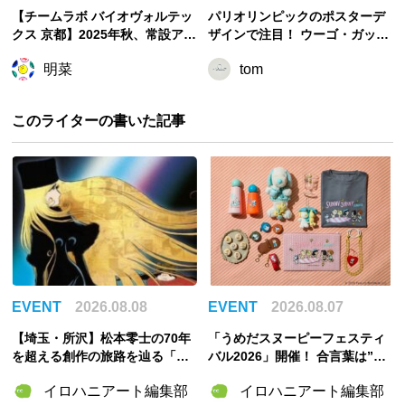
【チームラボ バイオヴォルテッ
パリオリンピックのポスターデ
クス 京都】2025年秋、常設アー
ザインで注目！ ウーゴ・ガット
トミュージアムをオープン予定
ーニの作品世界の魅力に迫る
明菜
tom
このライターの書いた記事
EVENT
2026.08.08
EVENT
2026.08.07
【埼玉・所沢】松本零士の70年
「うめだスヌーピーフェスティ
を超える創作の旅路を辿る「松
バル2026」開催！ 合言葉は”明
本零士展」が角川武蔵野ミュー
るく元気に！”――太陽きらめく
イロハニアート編集部
イロハニアート編集部
ジアムで開催決定！
特別な2週間