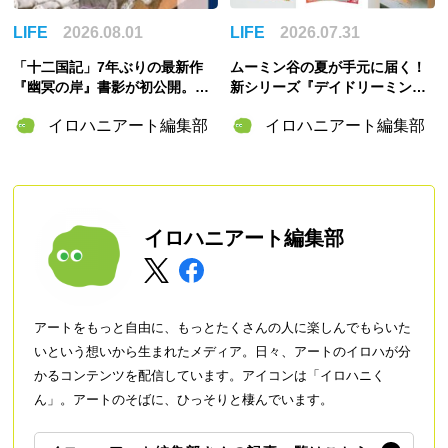
LIFE
2026.08.01
LIFE
2026.07.31
「十二国記」7年ぶりの最新作
ムーミン谷の夏が手元に届く！
『幽冥の岸』書影が初公開。山
新シリーズ『デイドリーミング
田章博が描くのは謎めいた存
イン ムーミンバレー』のグッズ
イロハニアート編集部
イロハニアート編集部
在・琅燦
＆「ムーミンの日」スペシャル
イベント情報まとめ
イロハニアート編集部
アートをもっと自由に、もっとたくさんの人に楽しんでもらいた
いという想いから生まれたメディア。日々、アートのイロハが分
かるコンテンツを配信しています。アイコンは「イロハニく
ん」。アートのそばに、ひっそりと棲んでいます。