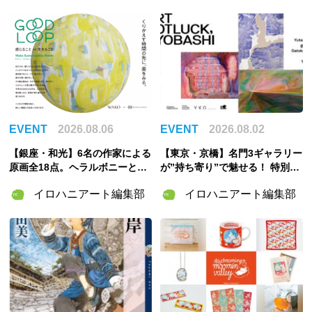
EVENT
2026.08.06
EVENT
2026.08.02
【銀座・和光】6名の作家による
【東京・京橋】名門3ギャラリー
原画全18点。ヘラルボニーとの
が”持ち寄り”で魅せる！ 特別企
特別企画展「GOOD LOOP 202
画展「ART POTLUCK, KYOBA
イロハニアート編集部
イロハニアート編集部
6」8月6日開催
SHI」Gallery & Bakery Tokyo
８分で9月12日より開催