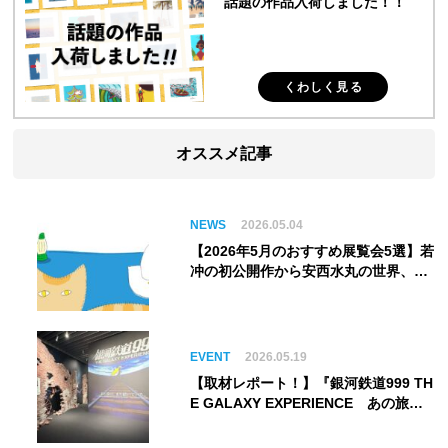
話題の作品入荷しました！！
くわしく見る
オススメ記事
NEWS
2026.05.04
【2026年5月のおすすめ展覧会5選】若
冲の初公開作から安西水丸の世界、そ
してゴッホ《夜のカフェテラス》まで
EVENT
2026.05.19
【取材レポート！】『銀河鉄道999 TH
E GALAXY EXPERIENCE あの旅
は、まだ続いている。』999号に乗り
銀河へ旅立つ。“観る”から“体験す