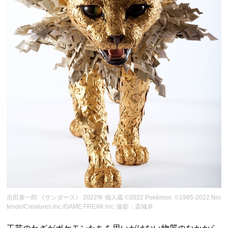
吉田泰一郎 《サンダース》 2022年 個人蔵 ©2022 Pokémon. ©1995-2022 Nin
tendo/Creatures Inc./GAME FREAK inc. 撮影：斎城卓