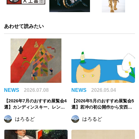
あわせて読みたい
NEWS
2026.07.08
NEWS
2026.05.04
【2026年7月のおすすめ展覧会4
【2026年5月のおすすめ展覧会5
選】カンディンスキー、レンブ
選】若冲の初公開作から安西水
ラント、まなざしの奇跡からう
丸の世界、そしてゴッホ《夜の
はろるど
はろるど
つわの美へ。夏に訪れたい注目
カフェテラス》まで
展覧会