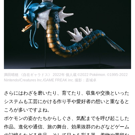
満田晴穂 《自在ギャラドス》 2022年 個人蔵 ©2022 Pokémon. ©1995-2022
Nintendo/Creatures Inc./GAME FREAK inc. 撮影：斎城卓
さらにはわざを磨いたり、育てたり、収集や交換といった
システムも工芸にかける作り手や愛好者の想いと重なると
ころが多いですよね。
ポケモンの姿かたちからしぐさ、気配までを呼び起こした
作品。進化や通信、旅の舞台、効果抜群のわざなどゲーム