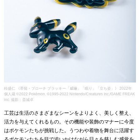
桂盛仁 《帯留・ブローチ ブラッキー「威嚇」「眠り」「立ち姿」》 2022年
個人蔵 ©2022 Pokémon. ©1995-2022 Nintendo/Creatures Inc./GAME FREAK
inc. 撮影：斎城卓
工芸は生活のさまざまなシーンをよりよく、美しく整え、
活力を与えてくれるもの。その機能や装飾のマナーに今度
はポケモンたちが挑戦した。うつわや着物を舞台に活躍す
るポケモンたちを目で追いかけながら日々を慈しむ感覚を