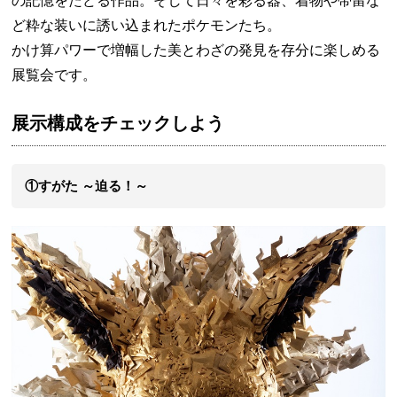
の記憶をたどる作品。そして日々を彩る器、着物や帯留な
ど粋な装いに誘い込まれたポケモンたち。
かけ算パワーで増幅した美とわざの発見を存分に楽しめる
展覧会です。
展示構成をチェックしよう
①すがた ～迫る！～