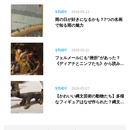
る”展覧会【角川武蔵野ミュージア
ム】
STUDY
2026.05.12
雨の日が好きになるかも？7つの名画
で知る雨の魅力
STUDY
2026.05.11
フェルメールにも“挫折”があった？
《ディアナとニンフたち》から読み解
く巨匠の夢
STUDY
2026.05.07
【かわいい縄文芸術の動物たち】多様
なフィギュアはなぜ作られた？縄文人
の世界観を紐解く