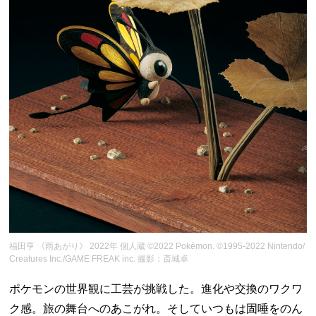
福田亨 《雨あがり》 2022年 個人蔵 ©2022 Pokémon. ©1995-2022 Nintendo/
Creatures Inc./GAME FREAK inc. 撮影：斎城卓
ポケモンの世界観に工芸が挑戦した。進化や交換のワクワ
ク感。旅の舞台へのあこがれ。そしていつもは固唾をのん