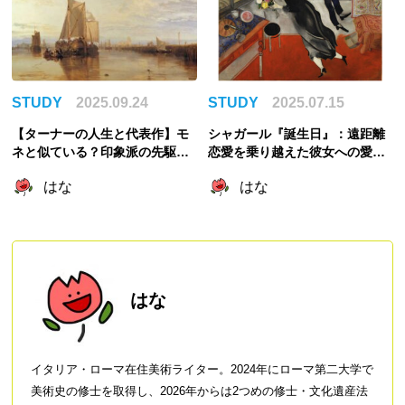
STUDY
2025.09.24
STUDY
2025.07.15
【ターナーの人生と代表作】モ
シャガール『誕生日』：遠距離
ネと似ている？印象派の先駆
恋愛を乗り越えた彼女への愛が
け？
爆発したロマンチックな作品
はな
はな
はな
イタリア・ローマ在住美術ライター。2024年にローマ第二大学で
美術史の修士を取得し、2026年からは2つめの修士・文化遺産法