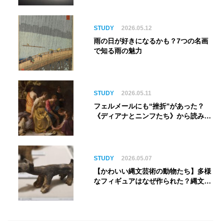
銀河へ旅立つ。“観る”から“体験す
る”展覧会【角川武蔵野ミュージア
ム】
STUDY
2026.05.12
雨の日が好きになるかも？7つの名画
で知る雨の魅力
STUDY
2026.05.11
フェルメールにも“挫折”があった？
《ディアナとニンフたち》から読み解
く巨匠の夢
STUDY
2026.05.07
【かわいい縄文芸術の動物たち】多様
なフィギュアはなぜ作られた？縄文人
の世界観を紐解く