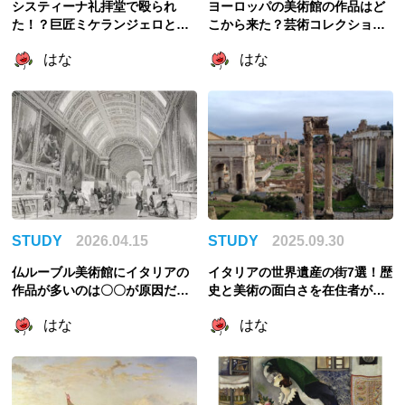
システィーナ礼拝堂で殴られ
ヨーロッパの美術館の作品はど
た！？巨匠ミケランジェロと教
こから来た？芸術コレクション
皇ユリウス2世のびっくり喧嘩エ
の歴史を考える
はな
はな
ピソード3選
STUDY
2026.04.15
STUDY
2025.09.30
仏ルーブル美術館にイタリアの
イタリアの世界遺産の街7選！歴
作品が多いのは〇〇が原因だっ
史と美術の面白さを在住者が解
た！略奪と美術館の成立を紐解
説
はな
はな
く