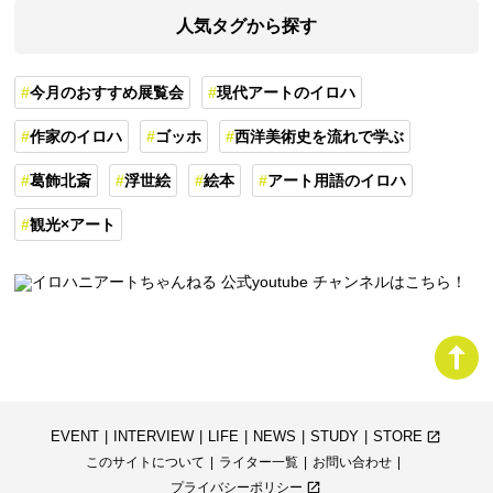
人気タグから探す
今月のおすすめ展覧会
現代アートのイロハ
作家のイロハ
ゴッホ
西洋美術史を流れで学ぶ
葛飾北斎
浮世絵
絵本
アート用語のイロハ
観光×アート
EVENT
INTERVIEW
LIFE
NEWS
STUDY
STORE
launch
このサイトについて
ライター一覧
お問い合わせ
プライバシーポリシー
launch