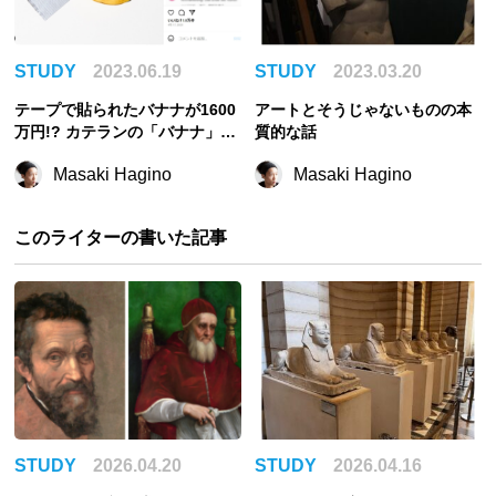
STUDY
2023.06.19
STUDY
2023.03.20
テープで貼られたバナナが1600
アートとそうじゃないものの本
万円!? カテランの「バナナ」は
質的な話
何がすごいのか
Masaki Hagino
Masaki Hagino
このライターの書いた記事
STUDY
2026.04.20
STUDY
2026.04.16