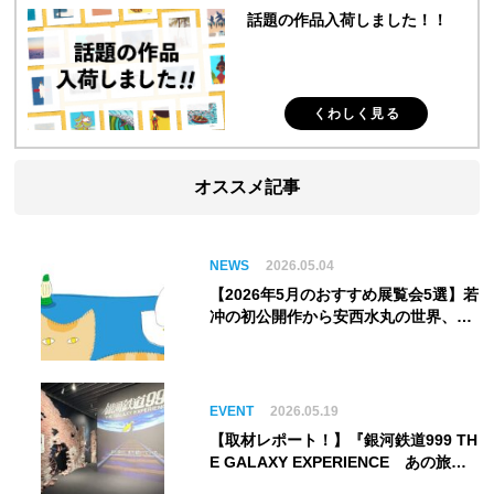
話題の作品入荷しました！！
くわしく見る
オススメ記事
NEWS
2026.05.04
【2026年5月のおすすめ展覧会5選】若
冲の初公開作から安西水丸の世界、そ
してゴッホ《夜のカフェテラス》まで
EVENT
2026.05.19
【取材レポート！】『銀河鉄道999 TH
E GALAXY EXPERIENCE あの旅
は、まだ続いている。』999号に乗り