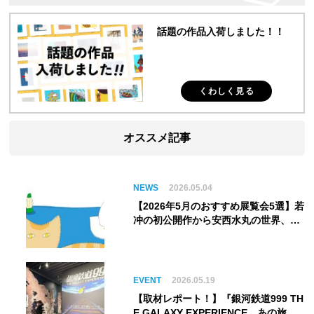
話題の作品入荷しました！！
くわしく見る
オススメ記事
NEWS
2026.05.04
【2026年5月のおすすめ展覧会5選】若
冲の初公開作から安西水丸の世界、そ
してゴッホ《夜のカフェテラス》まで
EVENT
2026.05.19
【取材レポート！】『銀河鉄道999 TH
E GALAXY EXPERIENCE あの旅