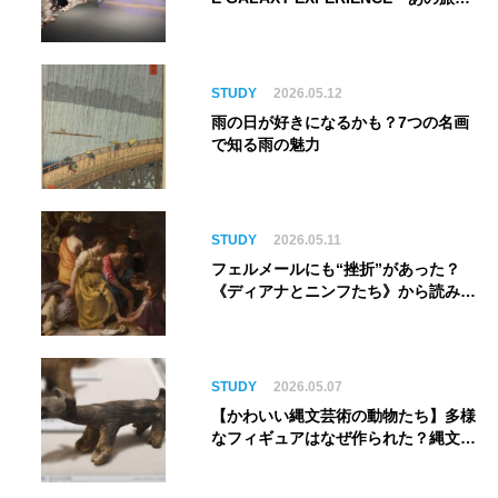
は、まだ続いている。』999号に乗り
銀河へ旅立つ。“観る”から“体験す
る”展覧会【角川武蔵野ミュージア
ム】
STUDY
2026.05.12
雨の日が好きになるかも？7つの名画
で知る雨の魅力
STUDY
2026.05.11
フェルメールにも“挫折”があった？
《ディアナとニンフたち》から読み解
く巨匠の夢
STUDY
2026.05.07
【かわいい縄文芸術の動物たち】多様
なフィギュアはなぜ作られた？縄文人
の世界観を紐解く