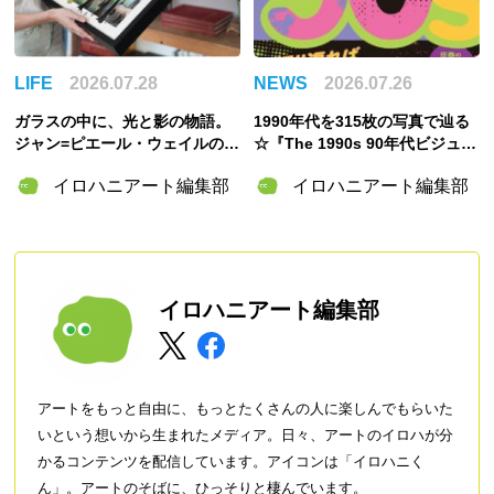
LIFE
2026.07.28
NEWS
2026.07.26
ガラスの中に、光と影の物語。
1990年代を315枚の写真で辿る
ジャン=ピエール・ウェイルの
☆『The 1990s 90年代ビジュア
「3Dペインティング」の世界
ル・アーカイブ』東京書籍より
イロハニアート編集部
イロハニアート編集部
刊行
イロハニアート編集部
アートをもっと自由に、もっとたくさんの人に楽しんでもらいた
いという想いから生まれたメディア。日々、アートのイロハが分
かるコンテンツを配信しています。アイコンは「イロハニく
ん」。アートのそばに、ひっそりと棲んでいます。