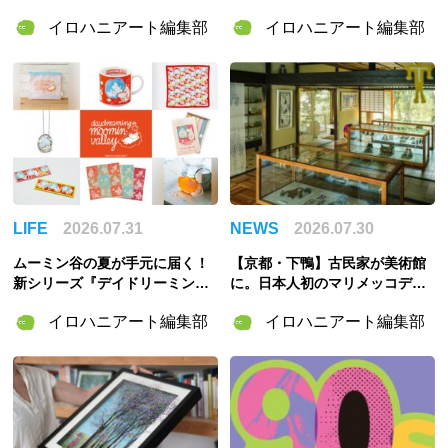
画展「ART POTLUCK, KYOBA
田章博が描くのは謎めいた存
イロハニアート編集部
イロハニアート編集部
SHI」Gallery & Bakery Tokyo
在・琅燦
８分で9月12日より開催
LIFE
2026.07.31
NEWS
2026.07.30
ムーミン谷の夏が手元に届く！
【京都・下鴨】古民家が美術館
新シリーズ『デイドリーミング
に。日本人初のマリメッコデザ
イン ムーミンバレー』のグッズ
イナー・脇阪克二の約60年をた
イロハニアート編集部
イロハニアート編集部
＆「ムーミンの日」スペシャル
どる「WAKISAKA KATSUJI /S
イベント情報まとめ
OU・SOU MUSEUM」が誕生