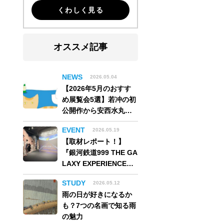
くわしく見る
オススメ記事
NEWS
2026.05.04
【2026年5月のおすす
め展覧会5選】若冲の初
公開作から安西水丸の
世界、そしてゴッホ
EVENT
2026.05.19
《夜のカフェテラス》
Unknown authorUnknown author, Public domain, via Wikimed
【取材レポート！】
まで
『銀河鉄道999 THE GA
LAXY EXPERIENCE
あの旅は、まだ続いて
STUDY
2026.05.12
いる。』999号に乗り銀
雨の日が好きになるか
河へ旅立つ。“観る”か
も？7つの名画で知る雨
ら“体験する”展覧会
の魅力
【角川武蔵野ミュージ