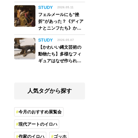
アム】
STUDY
2026.05.11
フェルメールにも“挫
折”があった？《ディア
ナとニンフたち》から
読み解く巨匠の夢
STUDY
2026.05.07
【かわいい縄文芸術の
動物たち】多様なフィ
ギュアはなぜ作られ
た？縄文人の世界観を
紐解く
人気タグから探す
今月のおすすめ展覧会
現代アートのイロハ
作家のイロハ
ゴッホ