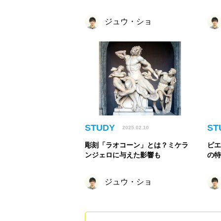
説！
女
ジュウ・ショ
STUDY
ST
2025.02.10
彫刻「ラオコーン」とは？ミケラ
ピエ
ンジェロに与えた影響も
の
ョ
ジュウ・ショ