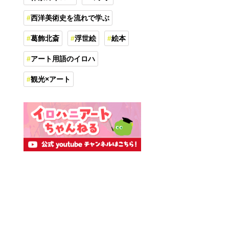
西洋美術史を流れで学ぶ
葛飾北斎
浮世絵
絵本
アート用語のイロハ
観光×アート