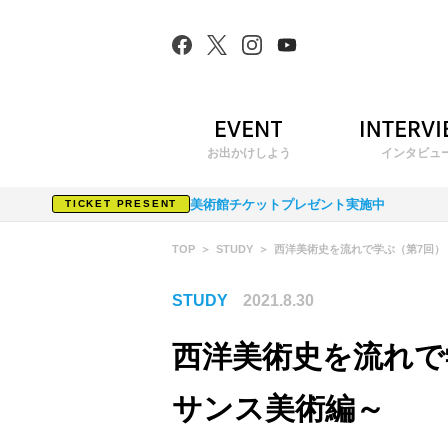
お出かけしよう
インタビュ
美術館チケットプレゼント実施中
TICKET PRESENT
TOP
STUDY
西洋美術史を流れで学ぶ（第7回）
STUDY
2021.8.30
西洋美術史を流れで
サンス美術編～