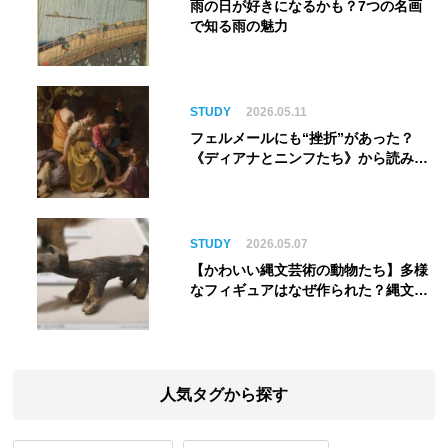
雨の日が好きになるかも？7つの名画
で知る雨の魅力
STUDY
2026.05.11
フェルメールにも“挫折”があった？
《ディアナとニンフたち》から読み解
く巨匠の夢
STUDY
2026.05.07
【かわいい縄文芸術の動物たち】多様
なフィギュアはなぜ作られた？縄文人
の世界観を紐解く
人気タグから探す