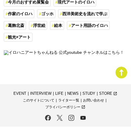
今月のおすすめ展覧会
現代アートのイロハ
作家のイロハ
ゴッホ
西洋美術史を流れで学ぶ
葛飾北斎
浮世絵
絵本
アート用語のイロハ
観光×アート
EVENT
INTERVIEW
LIFE
NEWS
STUDY
STORE
launch
このサイトについて
ライター一覧
お問い合わせ
プライバシーポリシー
launch