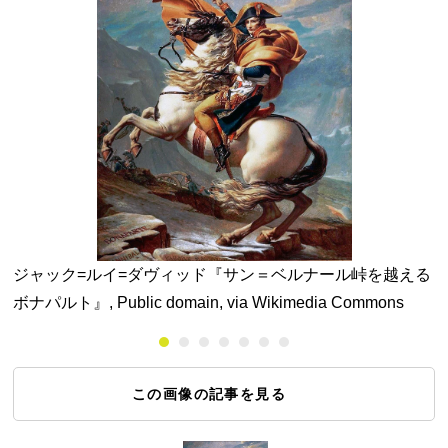
o
ジャック=ルイ=ダヴィッド『サン＝ベルナール峠を越える
ボナパルト』, Public domain, via Wikimedia Commons
m
この画像の記事を見る