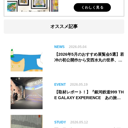
くわしく見る
オススメ記事
NEWS
2026.05.04
【2026年5月のおすすめ展覧会5選】若
冲の初公開作から安西水丸の世界、そ
してゴッホ《夜のカフェテラス》まで
EVENT
2026.05.19
【取材レポート！】『銀河鉄道999 TH
E GALAXY EXPERIENCE あの旅
は、まだ続いている。』999号に乗り
銀河へ旅立つ。“観る”から“体験す
る”展覧会【角川武蔵野ミュージア
ム】
STUDY
2026.05.12