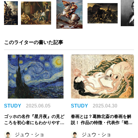
このライターの書いた記事
STUDY
2025.06.05
STUDY
2025.04.30
ゴッホの名作『星月夜』の見ど
春画とは？葛飾北斎の春画を解
ころを初心者にもわかりやすく
説！ 作品の特徴・代表作「蛸と
解説！
海女」の紹介
ジュウ・ショ
ジュウ・ショ