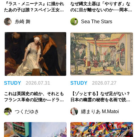
『ラス・メニーナス』に描かれ
なぜ縄文土器は「やりすぎ」な
たあの子は誰？スペイン王女マ
のに目が離せないのか──岡本太
ルガリータの儚い生涯
郎を圧倒させた合理性からの逸
糸崎 舞
Sea The Stars
脱
STUDY
2026.07.31
STUDY
2026.07.27
これは英国史の絵か、それとも
【ゾッとする】なぜ足がない？
フランス革命の記憶か—ドラロ
日本の幽霊の秘密を名画で読み
ーシュ《レディ・ジェーン・グ
解こう【夏】
つくだゆき
纏まりあ M.Matoi
レイの処刑》を読む