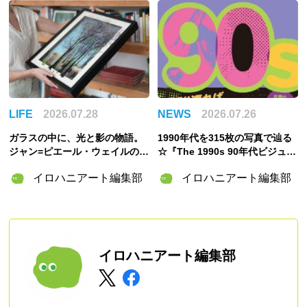
LIFE
2026.07.28
NEWS
2026.07.26
ガラスの中に、光と影の物語。
1990年代を315枚の写真で辿る
ジャン=ピエール・ウェイルの
☆『The 1990s 90年代ビジュア
「3Dペインティング」の世界
ル・アーカイブ』東京書籍より
イロハニアート編集部
イロハニアート編集部
刊行
イロハニアート編集部