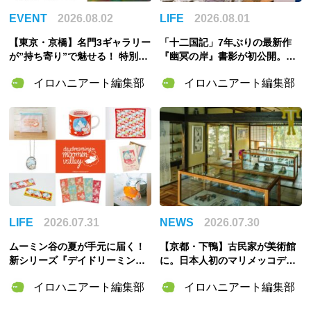
EVENT
2026.08.02
LIFE
2026.08.01
【東京・京橋】名門3ギャラリー
「十二国記」7年ぶりの最新作
が”持ち寄り”で魅せる！ 特別企
『幽冥の岸』書影が初公開。山
画展「ART POTLUCK, KYOBA
田章博が描くのは謎めいた存
イロハニアート編集部
イロハニアート編集部
SHI」Gallery & Bakery Tokyo
在・琅燦
８分で9月12日より開催
LIFE
2026.07.31
NEWS
2026.07.30
ムーミン谷の夏が手元に届く！
【京都・下鴨】古民家が美術館
新シリーズ『デイドリーミング
に。日本人初のマリメッコデザ
イン ムーミンバレー』のグッズ
イナー・脇阪克二の約60年をた
イロハニアート編集部
イロハニアート編集部
＆「ムーミンの日」スペシャル
どる「WAKISAKA KATSUJI /S
イベント情報まとめ
OU・SOU MUSEUM」が誕生