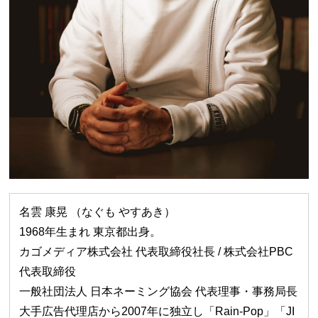
名雲 康晃 （なぐも やすあき）
1968年⽣まれ 東京都出⾝。
カゴメディア株式会社 代表取締役社⻑ / 株式会社PBC
代表取締役
⼀般社団法⼈ ⽇本ネーミング協会 代表理事・事務局⻑
⼤⼿広告代理店から2007年に独⽴し「Rain-Pop」「JI