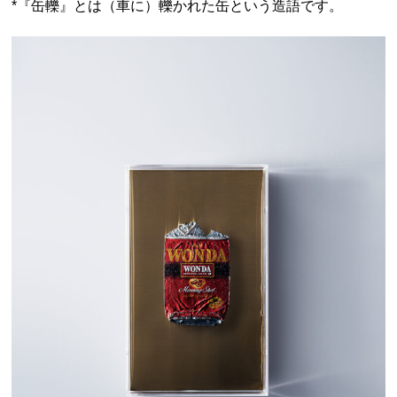
*『缶轢』とは（車に）轢かれた缶という造語です。