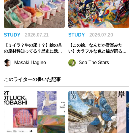
STUDY
2026.07.21
STUDY
2026.07.20
【ミイラ？牛の尿！？】絵の具
【この絵、なんだか音楽みた
の原材料知ってる？歴史に残る
い】カラフルな色と線が踊るカ
奇妙すぎる顔料の話
ンディンスキーの世界
Masaki Hagino
Sea The Stars
このライターの書いた記事