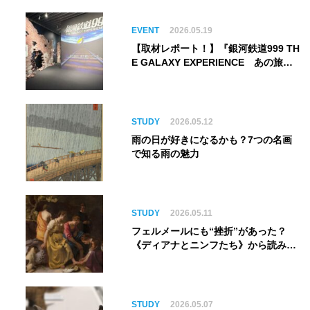
EVENT
2026.05.19
【取材レポート！】『銀河鉄道999 TH
E GALAXY EXPERIENCE あの旅
は、まだ続いている。』999号に乗り
銀河へ旅立つ。“観る”から“体験す
る”展覧会【角川武蔵野ミュージア
ム】
STUDY
2026.05.12
雨の日が好きになるかも？7つの名画
で知る雨の魅力
STUDY
2026.05.11
フェルメールにも“挫折”があった？
《ディアナとニンフたち》から読み解
く巨匠の夢
STUDY
2026.05.07