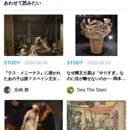
あわせて読みたい
STUDY
2026.08.06
STUDY
2026.08.03
『ラス・メニーナス』に描かれ
なぜ縄文土器は「やりすぎ」な
たあの子は誰？スペイン王女マ
のに目が離せないのか──岡本太
ルガリータの儚い生涯
郎を圧倒させた合理性からの逸
糸崎 舞
Sea The Stars
脱