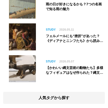
雨の日が好きになるかも？7つの名画
で知る雨の魅力
STUDY
2026.05.11
フェルメールにも“挫折”があった？
《ディアナとニンフたち》から読み解
く巨匠の夢
STUDY
2026.05.07
【かわいい縄文芸術の動物たち】多様
なフィギュアはなぜ作られた？縄文人
の世界観を紐解く
人気タグから探す