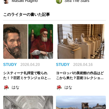
Masaki Hagino
Sea The Stars
このライターの書いた記事
STUDY
2026.04.20
STUDY
2026.04.16
システィーナ礼拝堂で殴られ
ヨーロッパの美術館の作品はど
た！？巨匠ミケランジェロと教
こから来た？芸術コレクション
皇ユリウス2世のびっくり喧嘩エ
の歴史を考える
はな
はな
ピソード3選