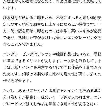
が仕上がりの絵地になるので、作品は版に対して反転して
います。
鉄素材など硬い版に彫るため、木材に比べると彫り端が安
定しやすく精巧で緻密な仕上がりになる点が特徴です。一
方、硬い版を正確に彫るためには非常に高いスキルが必要
であり、熟練した技がなければ美しいエングレービングを
作ることができません。
エングレービングはデッサンや絵画作品に比べると、手軽
に量産できるメリットがあります。一度版を制作してしま
えば、紙とインクを用意するだけで同じ作品を印刷できる
ためです。銅版は木製の版に比べて耐久性が高く、多くの
作品を残せます。
ただし、あまりにたくさん印刷するとインキを埋める溝部
分（彫り）が損傷し、線のシャープさが失われます。エン
グレービングは同じ作品を量産でき耐久性があるとはい