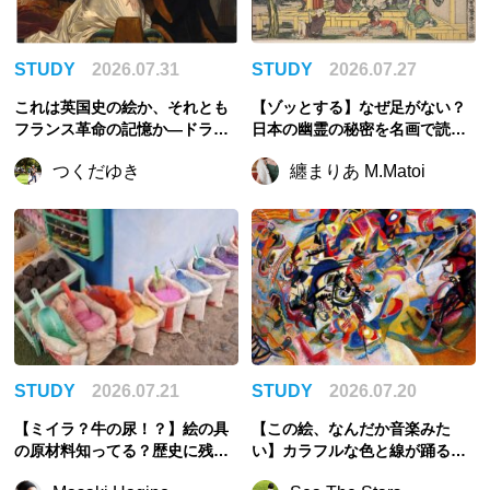
STUDY
2026.07.31
STUDY
2026.07.27
これは英国史の絵か、それとも
【ゾッとする】なぜ足がない？
フランス革命の記憶か—ドラロ
日本の幽霊の秘密を名画で読み
ーシュ《レディ・ジェーン・グ
解こう【夏】
つくだゆき
纏まりあ M.Matoi
レイの処刑》を読む
STUDY
2026.07.21
STUDY
2026.07.20
【ミイラ？牛の尿！？】絵の具
【この絵、なんだか音楽みた
の原材料知ってる？歴史に残る
い】カラフルな色と線が踊るカ
奇妙すぎる顔料の話
ンディンスキーの世界