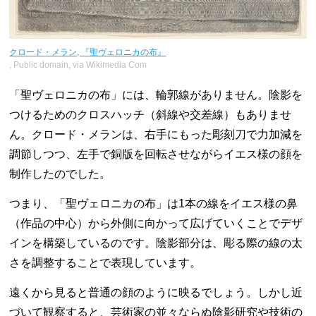
クロード・メラン, 『聖ヴェロニカの布』
, Public domain, via Wikimedia Com
「聖ヴェロニカの布」には、輪郭線がありません。陰影を
つけるためのクロスハッチ（斜線や交差線）もありませ
ん。クロード・メランは、右手にもった彫刻刀で力加減を
調節しつつ、左手で銅版を回転させながらイエス様の顔を
制作したのでした。
つまり、「聖ヴェロニカの布」は1本の線をイエス様の鼻
（作品の中心）から外側に向かって広げていくことでデザ
インを構築しているのです。陰影部分は、彫る際の線の太
さを調整することで表現しています。
遠くから見ると普通の顔のように映るでしょう。しかし近
づいて観察すると、芸術家の並々ならぬ陰影研究や技術の