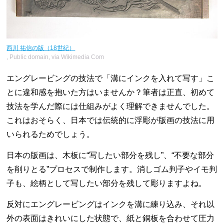
西川 祐信の版（18世紀）
, Public domain, via Wikimedia Com
エングレービングの技法で「溝にインクを入れて写す」こ
とに違和感を抱いた方はいませんか？筆者は正直、初めて
技法を学んだ際には仕組みがよく理解できませんでした。
これはおそらく、日本では伝統的に浮彫が版画の技法に用
いられるためでしょう。
日本の版画は、木板に“写したい部分を残し”、“不要な部分
を削りとる”プロセスで制作します。消しゴム判子やイモ判
子も、絵柄として写したい部分を残して彫りますよね。
反対にエングレービングはインクを溝に練り込み、それ以
外の表面はきれいにした状態で、紙と銅板を合わせて圧力