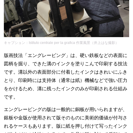
キャプション：Istituto centrale per la grafica 作業風景（井上はな撮影）
版画技法「エングレービング」は、硬い鉄板などの表面に
図柄を掘り、できた溝のインクを塗りこんで印刷する技法
です。溝以外の表面部分に付着したインクはきれいにふき
とり、印刷時には支持体（通常は紙）機械などで強い圧力
をかけるため、溝に残ったインクのみが印刷される仕組み
です。
エングレービングの版は一般的に銅板が用いられますが、
銀板や金版が使用されて版そのものに美術的価値が付与さ
れるケースもあります。版に紙を押し付けて写ったインク