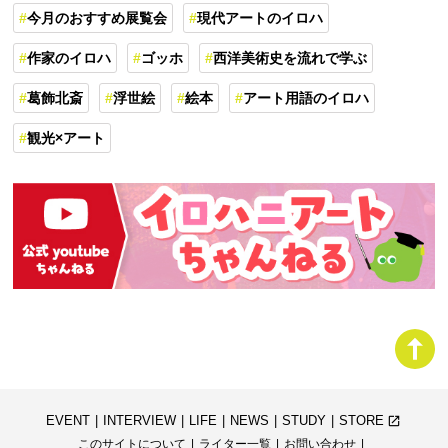
今月のおすすめ展覧会
現代アートのイロハ
作家のイロハ
ゴッホ
西洋美術史を流れで学ぶ
葛飾北斎
浮世絵
絵本
アート用語のイロハ
観光×アート
EVENT
INTERVIEW
LIFE
NEWS
STUDY
STORE
launch
このサイトについて
ライター一覧
お問い合わせ