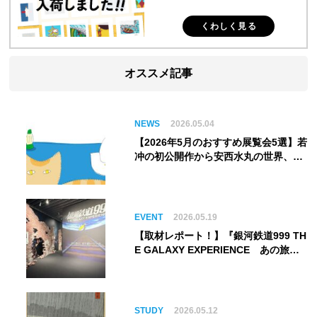
くわしく見る
オススメ記事
NEWS
2026.05.04
【2026年5月のおすすめ展覧会5選】若
冲の初公開作から安西水丸の世界、そ
してゴッホ《夜のカフェテラス》まで
EVENT
2026.05.19
【取材レポート！】『銀河鉄道999 TH
E GALAXY EXPERIENCE あの旅
は、まだ続いている。』999号に乗り
銀河へ旅立つ。“観る”から“体験す
る”展覧会【角川武蔵野ミュージア
ム】
STUDY
2026.05.12