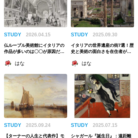
STUDY
2026.04.15
STUDY
2025.09.30
仏ルーブル美術館にイタリアの
イタリアの世界遺産の街7選！歴
作品が多いのは〇〇が原因だっ
史と美術の面白さを在住者が解
た！略奪と美術館の成立を紐解
説
はな
はな
く
STUDY
2025.09.24
STUDY
2025.07.15
【ターナーの人生と代表作】モ
シャガール『誕生日』：遠距離