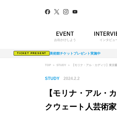
お出かけしよう
インタビュ
美術館チケットプレゼント実施中
TICKET PRESENT
TOP
STUDY
【モリナ・アル・カディリ】東京藝
STUDY
2024.2.2
【モリナ・アル・カ
クウェート人芸術家