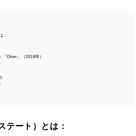
とは：
Diver」（2018年）
介
)
ペトロステート）とは：