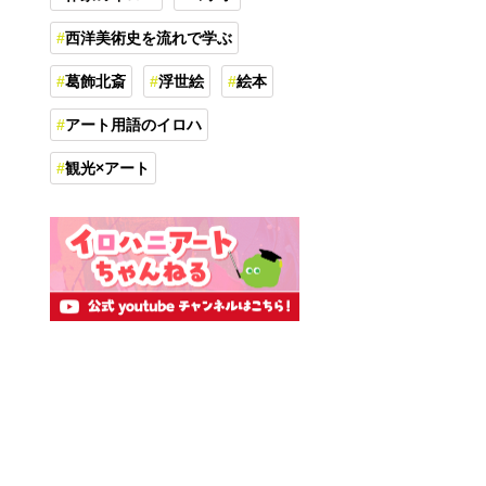
西洋美術史を流れで学ぶ
葛飾北斎
浮世絵
絵本
アート用語のイロハ
観光×アート