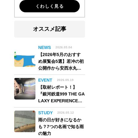
くわしく見る
オススメ記事
NEWS
2026.05.04
【2026年5月のおすす
め展覧会5選】若冲の初
公開作から安西水丸の
世界、そしてゴッホ
EVENT
2026.05.19
《夜のカフェテラス》
【取材レポート！】
まで
『銀河鉄道999 THE GA
LAXY EXPERIENCE
あの旅は、まだ続いて
STUDY
2026.05.12
いる。』999号に乗り銀
雨の日が好きになるか
河へ旅立つ。“観る”か
も？7つの名画で知る雨
ら“体験する”展覧会
の魅力
【角川武蔵野ミュージ