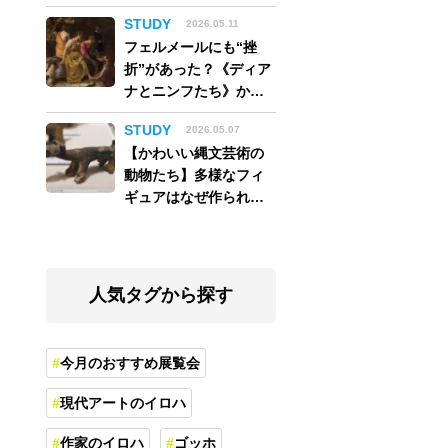
アム】
STUDY
2026.05.11
フェルメールにも“挫
折”があった？《ディア
ナとニンフたち》から
読み解く巨匠の夢
STUDY
2026.05.07
【かわいい縄文芸術の
動物たち】多様なフィ
ギュアはなぜ作られ
た？縄文人の世界観を
紐解く
人気タグから探す
今月のおすすめ展覧会
現代アートのイロハ
作家のイロハ
ゴッホ