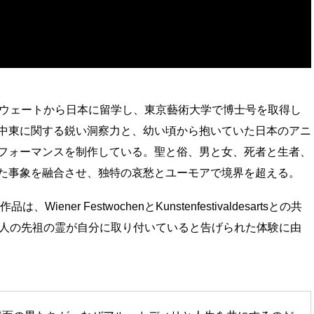
クウェートから日本に留学し、東京藝術大学で博士号を取得し
中東に関する鋭い洞察力と、幼い頃から抱いていた日本のアニ
フォーマンスを制作している。聖と俗、男と女、死者と生者、
た事象を融合させ、独特の哀愁とユーモアで境界を超える。
ener FestwochenとKunstenfestivaldesartsとの共
0人の先祖の霊が自分に取り付いていると告げられた体験に由