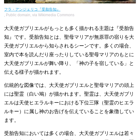
フラ・アンジェリコ『受胎告知』
, Public domain, via Wikimedia Commons
大天使ガブリエルがもっとも多く描かれる主題は『受胎告
知』です。受胎告知とは、聖母マリアが無原罪の宿りを大
天使ガブリエルから知らされるシーンです。多くの場合、
室内で本を読んだり座ったりしている聖母マリアのもとに
大天使ガブリエルが舞い降り、「神の子を宿している」と
伝える様子が描かれます。
伝統的な図像では、大天使ガブリエルと聖母マリアの頭上
には聖霊（白い鳩）が描かれます。聖霊は、大天使ガブリ
エルは天使ヒエラルキーにおける下位三隊（聖霊のヒエラ
ルキー）に属し神のお告げを伝えていることを象徴してい
ます。
受胎告知においては多くの場合、大天使ガブリエルは若々