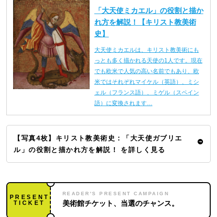
「大天使ミカエル」の役割と描か
れ方を解説！【キリスト教美術
史】
大天使ミカエルは、キリスト教美術にも
っとも多く描かれる天使の1人です。現在
でも欧米で人気の高い名前でもあり、欧
米ではそれぞれマイケル（英語）、ミシ
ェル（フランス語）、ミゲル（スペイン
語）に変換されます…
【写真4枚】キリスト教美術史：「大天使ガブリエ
ル」の役割と描かれ方を解説！ を詳しく見る
READER'S PRESENT CAMPAIGN
PRESENT
TICKET
美術館チケット、当選のチャンス。