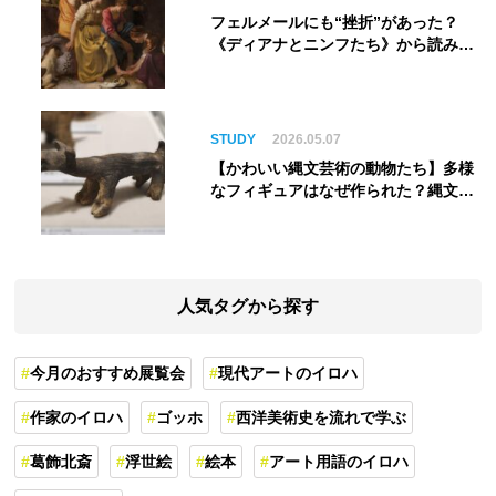
フェルメールにも“挫折”があった？
《ディアナとニンフたち》から読み解
く巨匠の夢
STUDY
2026.05.07
【かわいい縄文芸術の動物たち】多様
なフィギュアはなぜ作られた？縄文人
の世界観を紐解く
人気タグから探す
今月のおすすめ展覧会
現代アートのイロハ
作家のイロハ
ゴッホ
西洋美術史を流れで学ぶ
葛飾北斎
浮世絵
絵本
アート用語のイロハ