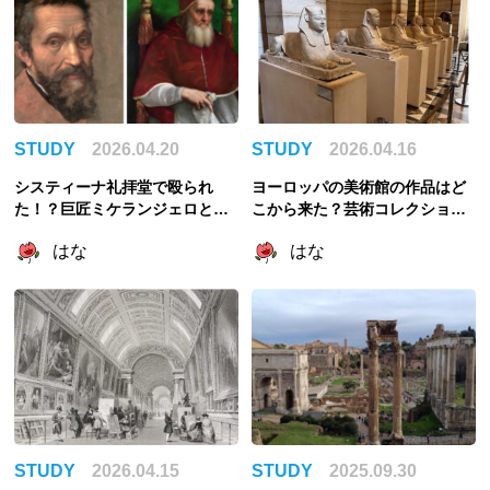
STUDY
2026.04.20
STUDY
2026.04.16
システィーナ礼拝堂で殴られ
ヨーロッパの美術館の作品はど
た！？巨匠ミケランジェロと教
こから来た？芸術コレクション
皇ユリウス2世のびっくり喧嘩エ
の歴史を考える
はな
はな
ピソード3選
STUDY
2026.04.15
STUDY
2025.09.30