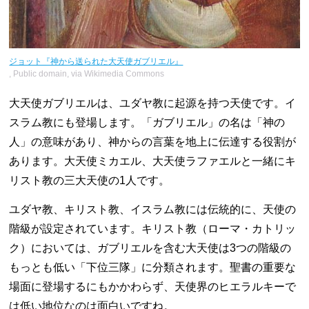
ジョット『神から送られた大天使ガブリエル』
, Public domain, via Wikimedia Commons
大天使ガブリエルは、ユダヤ教に起源を持つ天使です。イ
スラム教にも登場します。「ガブリエル」の名は「神の
人」の意味があり、神からの言葉を地上に伝達する役割が
あります。大天使ミカエル、大天使ラファエルと一緒にキ
リスト教の三大天使の1人です。
ユダヤ教、キリスト教、イスラム教には伝統的に、天使の
階級が設定されています。キリスト教（ローマ・カトリッ
ク）においては、ガブリエルを含む大天使は3つの階級の
もっとも低い「下位三隊」に分類されます。聖書の重要な
場面に登場するにもかかわらず、天使界のヒエラルキーで
は低い地位なのは面白いですね。