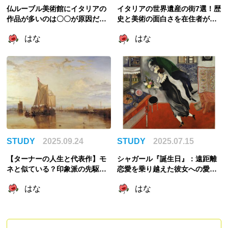
仏ルーブル美術館にイタリアの
イタリアの世界遺産の街7選！歴
作品が多いのは〇〇が原因だっ
史と美術の面白さを在住者が解
た！略奪と美術館の成立を紐解
説
はな
はな
く
STUDY
2025.09.24
STUDY
2025.07.15
【ターナーの人生と代表作】モ
シャガール『誕生日』：遠距離
ネと似ている？印象派の先駆
恋愛を乗り越えた彼女への愛が
け？
爆発したロマンチックな作品
はな
はな