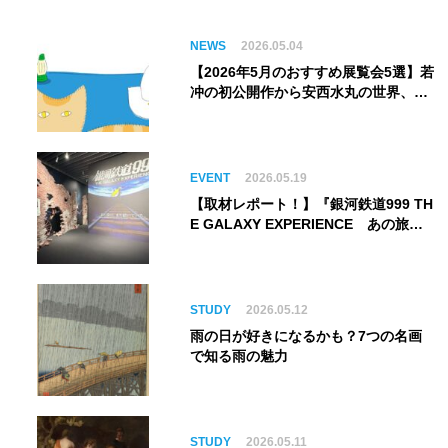
NEWS
2026.05.04
【2026年5月のおすすめ展覧会5選】若
冲の初公開作から安西水丸の世界、そ
してゴッホ《夜のカフェテラス》まで
EVENT
2026.05.19
【取材レポート！】『銀河鉄道999 TH
E GALAXY EXPERIENCE あの旅
は、まだ続いている。』999号に乗り
銀河へ旅立つ。“観る”から“体験す
る”展覧会【角川武蔵野ミュージア
ム】
STUDY
2026.05.12
雨の日が好きになるかも？7つの名画
で知る雨の魅力
STUDY
2026.05.11