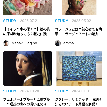
STUDY
2026.07.21
STUDY
2025.05.02
【ミイラ？牛の尿！？】絵の具
コラージュとは？初心者でも簡
の原材料知ってる？歴史に残る
単！コラージュアートの魅力、
奇妙すぎる顔料の話
歴史、アプリ、アーティストを
Masaki Hagino
emma
徹底解説！
STUDY
2024.10.28
STUDY
2024.01.31
フェルメールブルーと広重ブル
ジクレー、リミテッド… 意外と
ー？理想の青への長い道のり
知らないアート用語を解説！