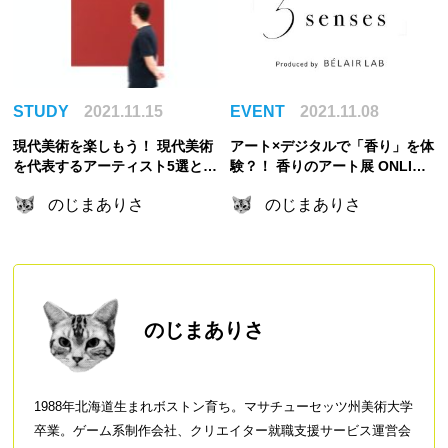
STUDY
2021.11.15
EVENT
2021.11.08
現代美術を楽しもう！ 現代美術
アート×デジタルで「香り」を体
を代表するアーティスト5選と鑑
験？！ 香りのアート展 ONLINE
賞方法
『5 senses』レポート！
のじまありさ
のじまありさ
のじまありさ
1988年北海道生まれボストン育ち。マサチューセッツ州美術大学
卒業。ゲーム系制作会社、クリエイター就職支援サービス運営会