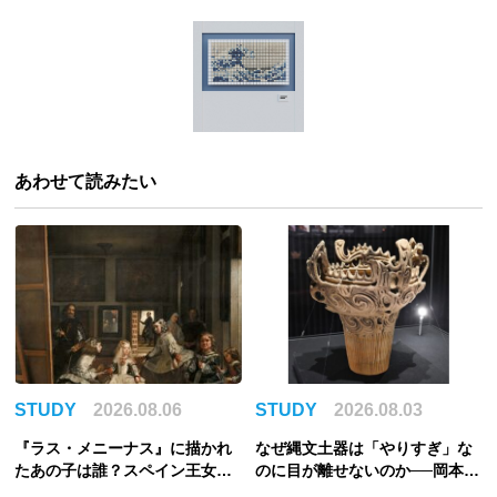
あわせて読みたい
STUDY
2026.08.06
STUDY
2026.08.03
『ラス・メニーナス』に描かれ
なぜ縄文土器は「やりすぎ」な
たあの子は誰？スペイン王女マ
のに目が離せないのか──岡本太
ルガリータの儚い生涯
郎を圧倒させた合理性からの逸