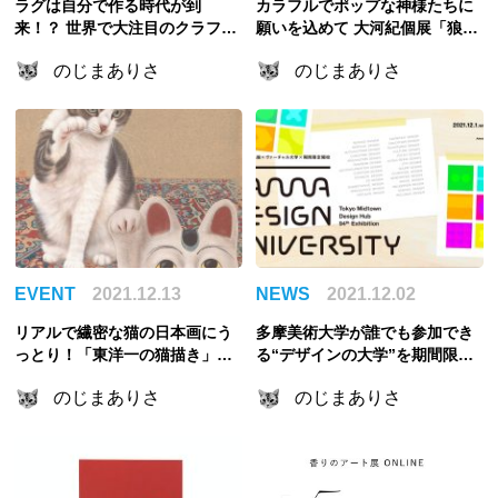
ラグは自分で作る時代が到
カラフルでポップな神様たちに
来！？ 世界で大注目のクラフト
願いを込めて 大河紀個展「狼煙
「タフティング」に迫る
(のろ)す絵画」レポート
のじまありさ
のじまありさ
EVENT
2021.12.13
NEWS
2021.12.02
リアルで繊密な猫の日本画にう
多摩美術大学が誰でも参加でき
っとり！「東洋一の猫描き」チ
る“デザインの大学”を期間限定
ン・ペイイ個展レポート
開校！非デザイナーも気になる
のじまありさ
のじまありさ
講義5選