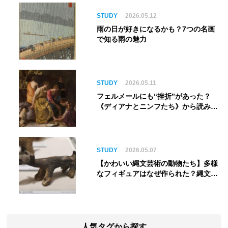
る”展覧会【角川武蔵野ミュージア
ム】
STUDY
2026.05.12
雨の日が好きになるかも？7つの名画
で知る雨の魅力
STUDY
2026.05.11
フェルメールにも“挫折”があった？
《ディアナとニンフたち》から読み解
く巨匠の夢
STUDY
2026.05.07
【かわいい縄文芸術の動物たち】多様
なフィギュアはなぜ作られた？縄文人
の世界観を紐解く
人気タグから探す