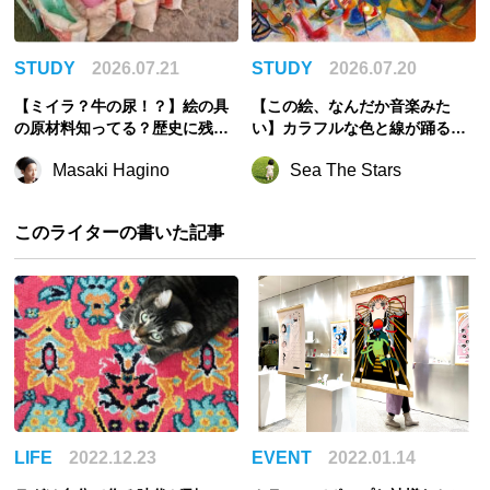
STUDY
2026.07.21
STUDY
2026.07.20
【ミイラ？牛の尿！？】絵の具
【この絵、なんだか音楽みた
の原材料知ってる？歴史に残る
い】カラフルな色と線が踊るカ
奇妙すぎる顔料の話
ンディンスキーの世界
Masaki Hagino
Sea The Stars
このライターの書いた記事
LIFE
2022.12.23
EVENT
2022.01.14