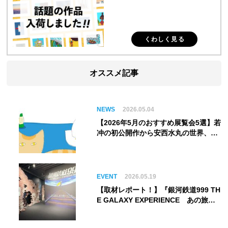
くわしく見る
オススメ記事
NEWS
2026.05.04
【2026年5月のおすすめ展覧会5選】若
冲の初公開作から安西水丸の世界、そ
してゴッホ《夜のカフェテラス》まで
EVENT
2026.05.19
【取材レポート！】『銀河鉄道999 TH
E GALAXY EXPERIENCE あの旅
は、まだ続いている。』999号に乗り
銀河へ旅立つ。“観る”から“体験す