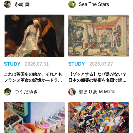
糸崎 舞
Sea The Stars
脱
STUDY
2026.07.31
STUDY
2026.07.27
これは英国史の絵か、それとも
【ゾッとする】なぜ足がない？
フランス革命の記憶か—ドラロ
日本の幽霊の秘密を名画で読み
ーシュ《レディ・ジェーン・グ
解こう【夏】
つくだゆき
纏まりあ M.Matoi
レイの処刑》を読む