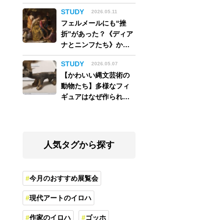
アム】
STUDY
2026.05.11
フェルメールにも“挫
折”があった？《ディア
ナとニンフたち》から
読み解く巨匠の夢
STUDY
2026.05.07
【かわいい縄文芸術の
動物たち】多様なフィ
ギュアはなぜ作られ
た？縄文人の世界観を
紐解く
人気タグから探す
今月のおすすめ展覧会
現代アートのイロハ
作家のイロハ
ゴッホ