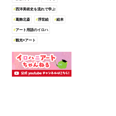
西洋美術史を流れで学ぶ
葛飾北斎
浮世絵
絵本
アート用語のイロハ
観光×アート