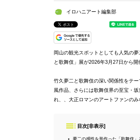
イロハニアート編集部
岡山の観光スポットとしても人気の夢
と歌舞伎」展が2026年3月27日から
竹久夢二と歌舞伎の深い関係性をテー
風作品、さらには歌舞伎界の至宝・坂
れ、、大正ロマンのアートファンのみ
目次
[
非表示
]
夢二の感性を形作った「歌舞伎」