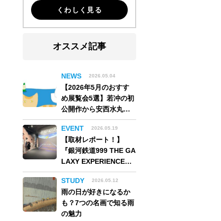
くわしく見る
オススメ記事
NEWS
2026.05.04
【2026年5月のおすす
め展覧会5選】若冲の初
公開作から安西水丸の
世界、そしてゴッホ
EVENT
2026.05.19
《夜のカフェテラス》
【取材レポート！】
まで
『銀河鉄道999 THE GA
LAXY EXPERIENCE
あの旅は、まだ続いて
STUDY
2026.05.12
いる。』999号に乗り銀
雨の日が好きになるか
河へ旅立つ。“観る”か
も？7つの名画で知る雨
ら“体験する”展覧会
の魅力
【角川武蔵野ミュージ