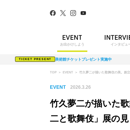
お出かけしよう
インタビュ
美術館チケットプレゼント実施中
TICKET PRESENT
TOP
EVENT
竹久夢二が描いた歌舞伎の美。創立
EVENT
2026.3.26
竹久夢二が描いた歌
二と歌舞伎」展の見