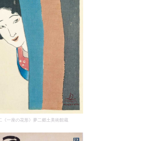
二《一座の花形》夢二郷土美術館蔵