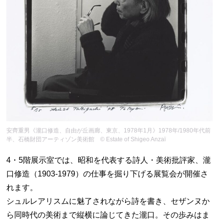
安齊重男《瀧口修造、自由が丘画廊、東京、1978年1月》1978年/1980年代前
半、石橋財団アーティゾン美術館 © Estate of Shigeo Anzaï
4・5階展示室では、昭和を代表する詩人・美術批評家、瀧
口修造（1903-1979）の仕事を掘り下げる展覧会が開催さ
れます。
シュルレアリスムに魅了されながら詩を書き、セザンヌか
ら同時代の美術まで縦横に論じてきた瀧口。その歩みはま