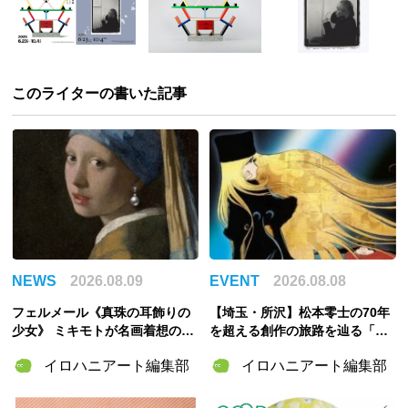
このライターの書いた記事
NEWS
2026.08.09
EVENT
2026.08.08
フェルメール《真珠の耳飾りの
【埼玉・所沢】松本零士の70年
少女》 ミキモトが名画着想の特
を超える創作の旅路を辿る「松
別パールピアスを記念製作！
本零士展」が角川武蔵野ミュー
イロハニアート編集部
イロハニアート編集部
ジアムで開催決定！