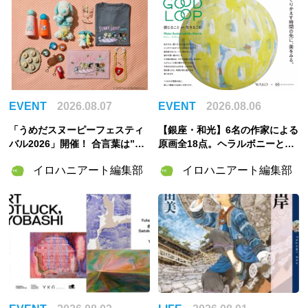
EVENT
2026.08.07
EVENT
2026.08.06
「うめだスヌーピーフェスティ
【銀座・和光】6名の作家による
バル2026」開催！ 合言葉は”明
原画全18点。ヘラルボニーとの
るく元気に！”――太陽きらめく
特別企画展「GOOD LOOP 202
イロハニアート編集部
イロハニアート編集部
特別な2週間
6」8月6日開催