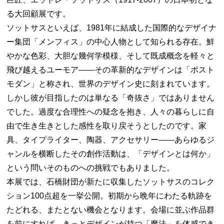
る大回顧展です。
ソットサスといえば、1981年に結成した国際的なデザイナ
ー集団「メンフィス」の中心人物として知られる存在。鮮
やかな色彩、大胆な幾何学模様、そして既成概念を軽々と
飛び越えるユーモア——その革新的なデザインは「ポスト
モダン」と称され、世界のデザイン史に刻まれています。
しかし彼が目指したのは単なる「奇抜さ」ではありません
でした。過度な合理性への疑念を抱き、人々の暮らしに自
由で生き生きとした感性を取り戻そうとしたのです。家
具、タイプライター、陶器、アクセサリー——あらゆるジ
ャンルを横断したその創作活動は、「デザインとは何か」
という問いそのものへの挑戦でもありました。
本展では、石橋財団が新たに収集したソットサスのコレク
ション100点超を一挙公開。初期から晩年にわたる軌跡を
たどれる、またとない機会となります。会場に並ぶ作品群
を前にすれば、きっとデザインが持つ「魔法」を体感でき