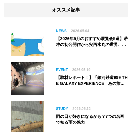
オススメ記事
NEWS
2026.05.04
【2026年5月のおすすめ展覧会5選】若
冲の初公開作から安西水丸の世界、そ
してゴッホ《夜のカフェテラス》まで
EVENT
2026.05.19
【取材レポート！】『銀河鉄道999 TH
E GALAXY EXPERIENCE あの旅
は、まだ続いている。』999号に乗り
銀河へ旅立つ。“観る”から“体験す
る”展覧会【角川武蔵野ミュージア
ム】
STUDY
2026.05.12
雨の日が好きになるかも？7つの名画
で知る雨の魅力