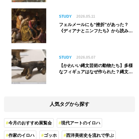
STUDY
2026.05.11
フェルメールにも“挫折”があった？
《ディアナとニンフたち》から読み解
く巨匠の夢
STUDY
2026.05.07
【かわいい縄文芸術の動物たち】多様
なフィギュアはなぜ作られた？縄文人
の世界観を紐解く
人気タグから探す
今月のおすすめ展覧会
現代アートのイロハ
作家のイロハ
ゴッホ
西洋美術史を流れで学ぶ