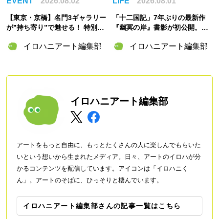
EVENT
2026.08.02
LIFE
2026.08.01
【東京・京橋】名門3ギャラリー
「十二国記」7年ぶりの最新作
が”持ち寄り”で魅せる！ 特別企
『幽冥の岸』書影が初公開。山
画展「ART POTLUCK, KYOBA
田章博が描くのは謎めいた存
イロハニアート編集部
イロハニアート編集部
SHI」Gallery & Bakery Tokyo
在・琅燦
８分で9月12日より開催
イロハニアート編集部
アートをもっと自由に、もっとたくさんの人に楽しんでもらいた
いという想いから生まれたメディア。日々、アートのイロハが分
かるコンテンツを配信しています。アイコンは「イロハニく
ん」。アートのそばに、ひっそりと棲んでいます。
イロハニアート編集部さんの記事一覧はこちら