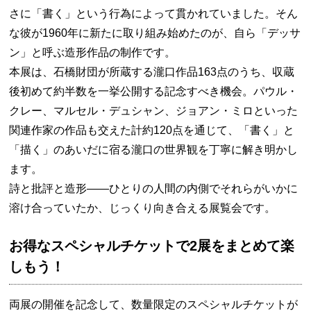
さに「書く」という行為によって貫かれていました。そん
な彼が1960年に新たに取り組み始めたのが、自ら「デッサ
ン」と呼ぶ造形作品の制作です。
本展は、石橋財団が所蔵する瀧口作品163点のうち、収蔵
後初めて約半数を一挙公開する記念すべき機会。パウル・
クレー、マルセル・デュシャン、ジョアン・ミロといった
関連作家の作品も交えた計約120点を通じて、「書く」と
「描く」のあいだに宿る瀧口の世界観を丁寧に解き明かし
ます。
詩と批評と造形——ひとりの人間の内側でそれらがいかに
溶け合っていたか、じっくり向き合える展覧会です。
お得なスペシャルチケットで2展をまとめて楽
しもう！
両展の開催を記念して、数量限定のスペシャルチケットが