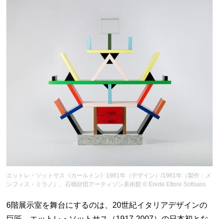
エットレ・ソットサス《カールトン》1981年（デザイン）/1981年（製作：メ
ンフィス・ミラノ）、石橋財団アーティゾン美術館 © Erede Ettore Sottsass
6階展示室を舞台にするのは、20世紀イタリアデザインの
巨匠、エットレ・ソットサス（1917-2007）の日本初とな