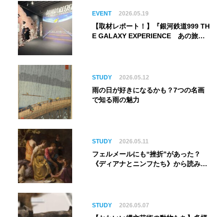
EVENT
2026.05.19
【取材レポート！】『銀河鉄道999 TH
E GALAXY EXPERIENCE あの旅
は、まだ続いている。』999号に乗り
銀河へ旅立つ。“観る”から“体験す
る”展覧会【角川武蔵野ミュージア
ム】
STUDY
2026.05.12
雨の日が好きになるかも？7つの名画
で知る雨の魅力
STUDY
2026.05.11
フェルメールにも“挫折”があった？
《ディアナとニンフたち》から読み解
く巨匠の夢
STUDY
2026.05.07