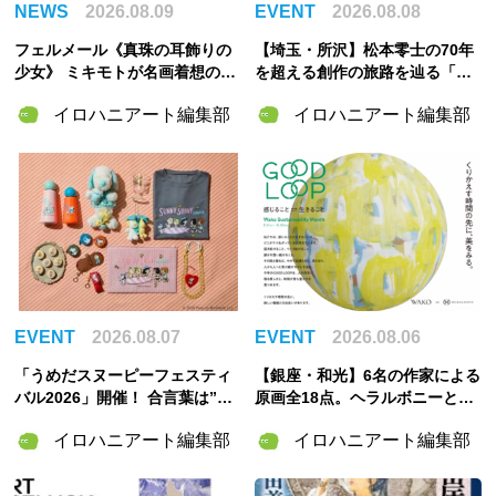
NEWS
2026.08.09
EVENT
2026.08.08
フェルメール《真珠の耳飾りの
【埼玉・所沢】松本零士の70年
少女》 ミキモトが名画着想の特
を超える創作の旅路を辿る「松
別パールピアスを記念製作！
本零士展」が角川武蔵野ミュー
イロハニアート編集部
イロハニアート編集部
ジアムで開催決定！
EVENT
2026.08.07
EVENT
2026.08.06
「うめだスヌーピーフェスティ
【銀座・和光】6名の作家による
バル2026」開催！ 合言葉は”明
原画全18点。ヘラルボニーとの
るく元気に！”――太陽きらめく
特別企画展「GOOD LOOP 202
イロハニアート編集部
イロハニアート編集部
特別な2週間
6」8月6日開催