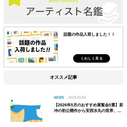
話題の作品入荷しました！！
くわしく見る
オススメ記事
NEWS
2026.05.04
【2026年5月のおすすめ展覧会5選】若
冲の初公開作から安西水丸の世界、そ
してゴッホ《夜のカフェテラス》まで