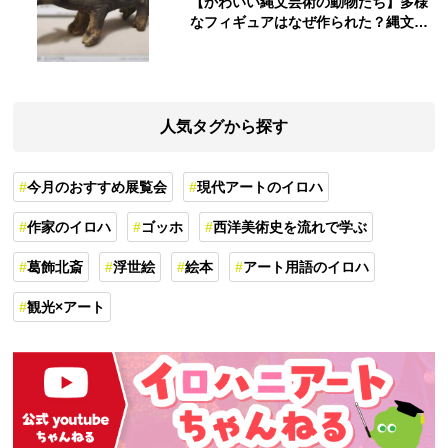
【かわいい縄文芸術の動物たち】多様
なフィギュアはなぜ作られた？縄文人
の世界観を紐解く
人気タグから探す
今月のおすすめ展覧会
現代アートのイロハ
作家のイロハ
ゴッホ
西洋美術史を流れで学ぶ
葛飾北斎
浮世絵
絵本
アート用語のイロハ
観光×アート