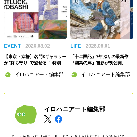
EVENT
2026.08.02
LIFE
2026.08.01
【東京・京橋】名門3ギャラリー
「十二国記」7年ぶりの最新作
が”持ち寄り”で魅せる！ 特別企
『幽冥の岸』書影が初公開。山
画展「ART POTLUCK, KYOBA
田章博が描くのは謎めいた存
イロハニアート編集部
イロハニアート編集部
SHI」Gallery & Bakery Tokyo
在・琅燦
８分で9月12日より開催
イロハニアート編集部
アートをもっと自由に、もっとたくさんの人に楽しんでもらいた