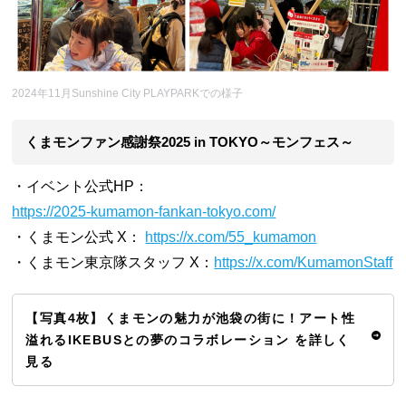
2024年11月Sunshine City PLAYPARKでの様子
くまモンファン感謝祭2025 in TOKYO～モンフェス～
・イベント公式HP：
https://2025-kumamon-fankan-tokyo.com/
・くまモン公式 X：
https://x.com/55_kumamon
・くまモン東京隊スタッフ X：
https://x.com/KumamonStaff
【写真4枚】くまモンの魅力が池袋の街に！アート性
溢れるIKEBUSとの夢のコラボレーション を詳しく
見る