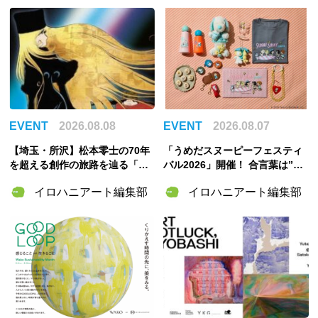
EVENT
2026.08.08
EVENT
2026.08.07
【埼玉・所沢】松本零士の70年
「うめだスヌーピーフェスティ
を超える創作の旅路を辿る「松
バル2026」開催！ 合言葉は”明
本零士展」が角川武蔵野ミュー
るく元気に！”――太陽きらめく
イロハニアート編集部
イロハニアート編集部
ジアムで開催決定！
特別な2週間