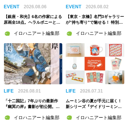
EVENT
2026.08.06
EVENT
2026.08.02
【銀座・和光】6名の作家による
【東京・京橋】名門3ギャラリー
原画全18点。ヘラルボニーとの
が”持ち寄り”で魅せる！ 特別企
特別企画展「GOOD LOOP 202
画展「ART POTLUCK, KYOBA
イロハニアート編集部
イロハニアート編集部
6」8月6日開催
SHI」Gallery & Bakery Tokyo
８分で9月12日より開催
LIFE
2026.08.01
LIFE
2026.07.31
「十二国記」7年ぶりの最新作
ムーミン谷の夏が手元に届く！
『幽冥の岸』書影が初公開。山
新シリーズ『デイドリーミング
田章博が描くのは謎めいた存
イン ムーミンバレー』のグッズ
イロハニアート編集部
イロハニアート編集部
在・琅燦
＆「ムーミンの日」スペシャル
イベント情報まとめ