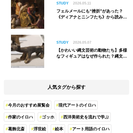
STUDY
2026.05.11
フェルメールにも“挫折”があった？
《ディアナとニンフたち》から読み解
く巨匠の夢
STUDY
2026.05.07
【かわいい縄文芸術の動物たち】多様
なフィギュアはなぜ作られた？縄文人
の世界観を紐解く
人気タグから探す
今月のおすすめ展覧会
現代アートのイロハ
作家のイロハ
ゴッホ
西洋美術史を流れで学ぶ
葛飾北斎
浮世絵
絵本
アート用語のイロハ