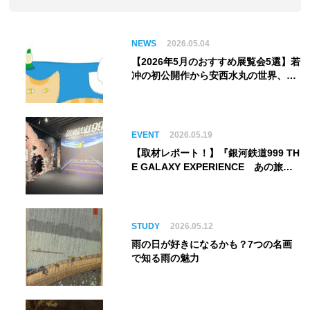
NEWS
2026.05.04
【2026年5月のおすすめ展覧会5選】若
冲の初公開作から安西水丸の世界、そ
してゴッホ《夜のカフェテラス》まで
EVENT
2026.05.19
【取材レポート！】『銀河鉄道999 TH
E GALAXY EXPERIENCE あの旅
は、まだ続いている。』999号に乗り
銀河へ旅立つ。“観る”から“体験す
る”展覧会【角川武蔵野ミュージア
ム】
STUDY
2026.05.12
雨の日が好きになるかも？7つの名画
で知る雨の魅力