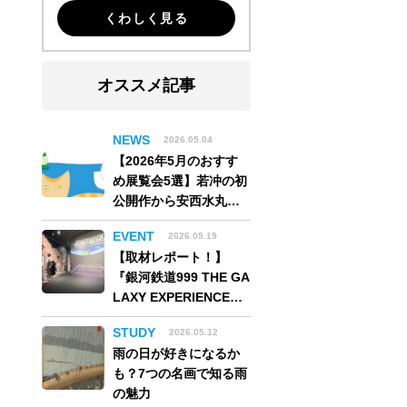
くわしく見る
オススメ記事
NEWS
2026.05.04
【2026年5月のおすす
め展覧会5選】若冲の初
公開作から安西水丸の
世界、そしてゴッホ
EVENT
2026.05.19
《夜のカフェテラス》
【取材レポート！】
まで
『銀河鉄道999 THE GA
LAXY EXPERIENCE
あの旅は、まだ続いて
STUDY
2026.05.12
いる。』999号に乗り銀
雨の日が好きになるか
河へ旅立つ。“観る”か
も？7つの名画で知る雨
ら“体験する”展覧会
の魅力
【角川武蔵野ミュージ