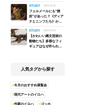
アム】
STUDY
2026.05.11
フェルメールにも“挫
折”があった？《ディア
ナとニンフたち》から
読み解く巨匠の夢
STUDY
2026.05.07
【かわいい縄文芸術の
動物たち】多様なフィ
ギュアはなぜ作られ
た？縄文人の世界観を
紐解く
人気タグから探す
今月のおすすめ展覧会
現代アートのイロハ
作家のイロハ
ゴッホ