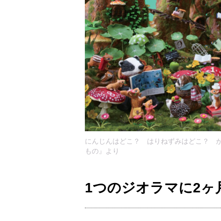
にんじんはどこ？ はりねずみはどこ？ か
もの』より
1つのジオラマに2ヶ