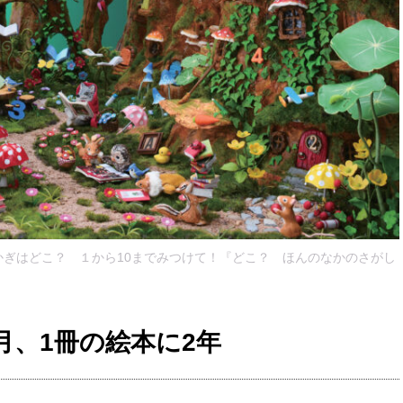
ぎはどこ？ １から10までみつけて！『どこ？ ほんのなかのさがし
月、1冊の絵本に2年