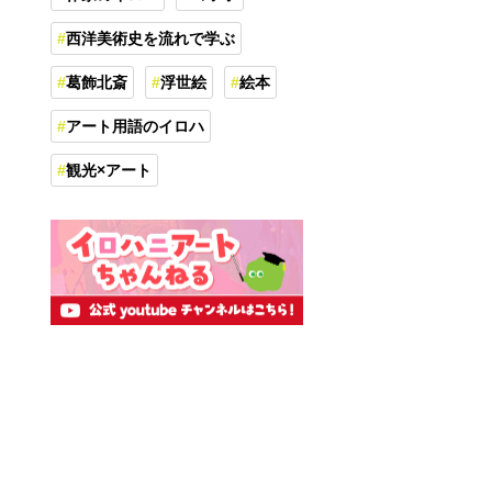
西洋美術史を流れで学ぶ
葛飾北斎
浮世絵
絵本
アート用語のイロハ
観光×アート