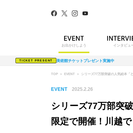
お出かけしよう
インタビュ
美術館チケットプレゼント実施中
TICKET PRESENT
TOP
EVENT
シリーズ77万部突破の人気絵本「
EVENT
2025.2.26
シリーズ77万部突
限定で開催！川越で