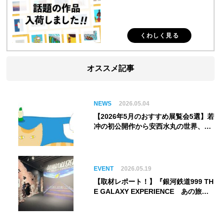
くわしく見る
オススメ記事
NEWS
2026.05.04
【2026年5月のおすすめ展覧会5選】若
冲の初公開作から安西水丸の世界、そ
してゴッホ《夜のカフェテラス》まで
EVENT
2026.05.19
【取材レポート！】『銀河鉄道999 TH
E GALAXY EXPERIENCE あの旅
は、まだ続いている。』999号に乗り
銀河へ旅立つ。“観る”から“体験す
る”展覧会【角川武蔵野ミュージア