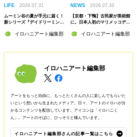
LIFE
2026.07.31
NEWS
2026.07.30
ムーミン谷の夏が手元に届く！
【京都・下鴨】古民家が美術館
新シリーズ『デイドリーミング
に。日本人初のマリメッコデザ
イン ムーミンバレー』のグッズ
イナー・脇阪克二の約60年をた
イロハニアート編集部
イロハニアート編集部
＆「ムーミンの日」スペシャル
どる「WAKISAKA KATSUJI /S
イベント情報まとめ
OU・SOU MUSEUM」が誕生
イロハニアート編集部
アートをもっと自由に、もっとたくさんの人に楽しんでもらいた
いという想いから生まれたメディア。日々、アートのイロハが分
かるコンテンツを配信しています。アイコンは「イロハニく
ん」。アートのそばに、ひっそりと棲んでいます。
イロハニアート編集部さんの記事一覧はこちら