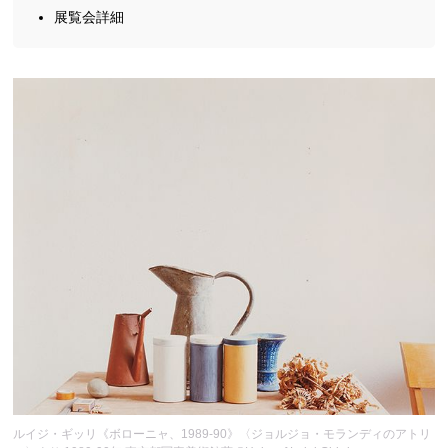
展覧会詳細
ルイジ・ギッリ《ボローニャ、1989-90》〈ジョルジョ・モランディのアトリ