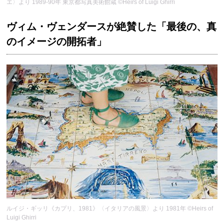
エ〉より 1989-90年 東京都写真美術館蔵 ©Heirs of Luigi Ghirri
ヴィム・ヴェンダースが絶賛した「最後の、真
のイメージの開拓者」
ルイジ・ギッリ《カプリ、1981》〈イタリアの風景〉より 1981年 ©Heirs of
Luigi Ghirri