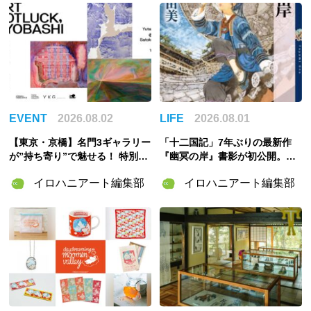
EVENT
2026.08.02
LIFE
2026.08.01
【東京・京橋】名門3ギャラリー
「十二国記」7年ぶりの最新作
が”持ち寄り”で魅せる！ 特別企
『幽冥の岸』書影が初公開。山
画展「ART POTLUCK, KYOBA
田章博が描くのは謎めいた存
イロハニアート編集部
イロハニアート編集部
SHI」Gallery & Bakery Tokyo
在・琅燦
８分で9月12日より開催