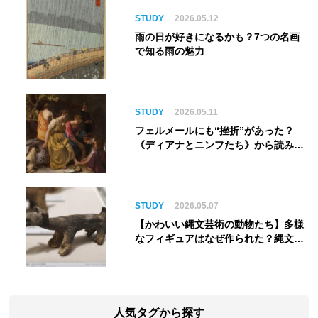
ム】
STUDY
2026.05.12
雨の日が好きになるかも？7つの名画
で知る雨の魅力
STUDY
2026.05.11
フェルメールにも“挫折”があった？
《ディアナとニンフたち》から読み解
く巨匠の夢
STUDY
2026.05.07
【かわいい縄文芸術の動物たち】多様
なフィギュアはなぜ作られた？縄文人
の世界観を紐解く
人気タグから探す