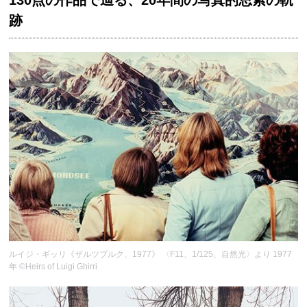
130点の作品で辿る、20年間の写真的思索の軌
跡
ルイジ・ギッリ《ザルツブルク、1977》 〈F11、1/125、自然光〉より 1977
年 ©Heirs of Luigi Ghirri