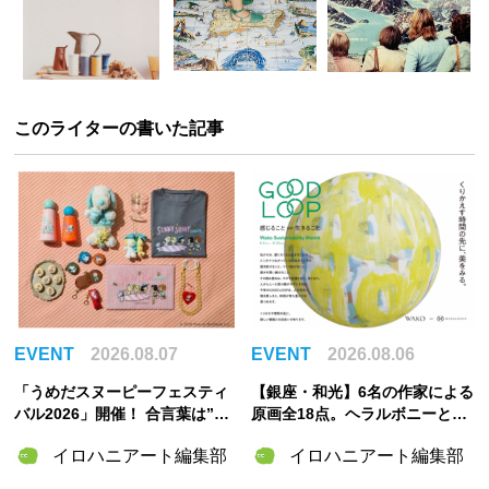
このライターの書いた記事
EVENT
2026.08.07
EVENT
2026.08.06
「うめだスヌーピーフェスティ
【銀座・和光】6名の作家による
バル2026」開催！ 合言葉は”明
原画全18点。ヘラルボニーとの
るく元気に！”――太陽きらめく
特別企画展「GOOD LOOP 202
イロハニアート編集部
イロハニアート編集部
特別な2週間
6」8月6日開催