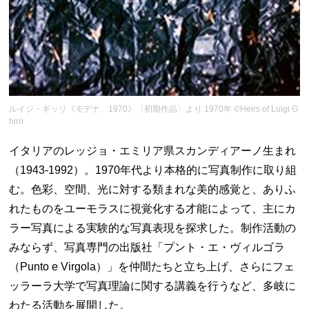
ルイジ・ギッリ《モデナ、1970》〈初期作品〉より 1970年 ©Heirs of Luigi G
hirri
イタリアのレッジョ・エミリア県スカンディアーノ生まれ
（1943-1992）。1970年代より本格的に写真制作に取り組
む。色彩、空間、光に対する類まれな美的感覚と、ありふ
れたものをユーモラスに視覚化する才能によって、主にカ
ラー写真による実験的な写真表現を探求した。制作活動の
みならず、写真専門の出版社「プント・エ・ヴィルゴラ
（Punto e Virgola）」を仲間たちと立ち上げ、さらにフェ
ッラーラ大学で写真理論に関する講義を行うなど、多岐に
わたる活動を展開した。