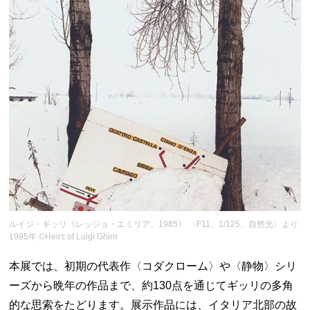
ルイジ・ギッリ《レッジョ・エミリア、1985》 〈F11、1/125、自然光〉より
1985年 ©Heirs of Luigi Ghirri
本展では、初期の代表作〈コダクローム〉や〈静物〉シリ
ーズから晩年の作品まで、約130点を通じてギッリの多角
的な思索をたどります。展示作品には、イタリア北部の故