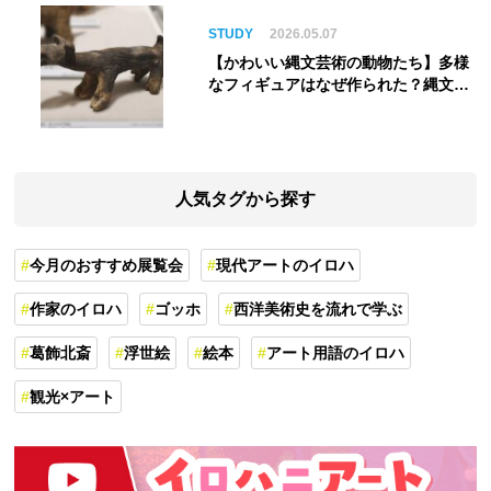
STUDY
2026.05.07
【かわいい縄文芸術の動物たち】多様
なフィギュアはなぜ作られた？縄文人
の世界観を紐解く
人気タグから探す
今月のおすすめ展覧会
現代アートのイロハ
作家のイロハ
ゴッホ
西洋美術史を流れで学ぶ
葛飾北斎
浮世絵
絵本
アート用語のイロハ
観光×アート