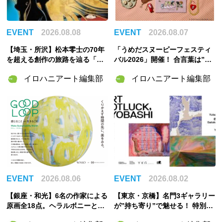
EVENT
2026.08.08
EVENT
2026.08.07
【埼玉・所沢】松本零士の70年
「うめだスヌーピーフェスティ
を超える創作の旅路を辿る「松
バル2026」開催！ 合言葉は”明
本零士展」が角川武蔵野ミュー
るく元気に！”――太陽きらめく
イロハニアート編集部
イロハニアート編集部
ジアムで開催決定！
特別な2週間
EVENT
2026.08.06
EVENT
2026.08.02
【銀座・和光】6名の作家による
【東京・京橋】名門3ギャラリー
原画全18点。ヘラルボニーとの
が”持ち寄り”で魅せる！ 特別企
特別企画展「GOOD LOOP 202
画展「ART POTLUCK, KYOBA