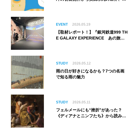
してゴッホ《夜のカフェテラス》まで
EVENT
2026.05.19
【取材レポート！】『銀河鉄道999 TH
E GALAXY EXPERIENCE あの旅
は、まだ続いている。』999号に乗り
銀河へ旅立つ。“観る”から“体験す
る”展覧会【角川武蔵野ミュージア
ム】
STUDY
2026.05.12
雨の日が好きになるかも？7つの名画
で知る雨の魅力
STUDY
2026.05.11
フェルメールにも“挫折”があった？
《ディアナとニンフたち》から読み解
く巨匠の夢