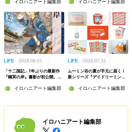
イロハニアート編集部
イロハニアート編集部
6」8月6日開催
SHI」Gallery & Bakery Tokyo
８分で9月12日より開催
LIFE
2026.08.01
LIFE
2026.07.31
「十二国記」7年ぶりの最新作
ムーミン谷の夏が手元に届く！
『幽冥の岸』書影が初公開。山
新シリーズ『デイドリーミング
田章博が描くのは謎めいた存
イン ムーミンバレー』のグッズ
イロハニアート編集部
イロハニアート編集部
在・琅燦
＆「ムーミンの日」スペシャル
イベント情報まとめ
イロハニアート編集部