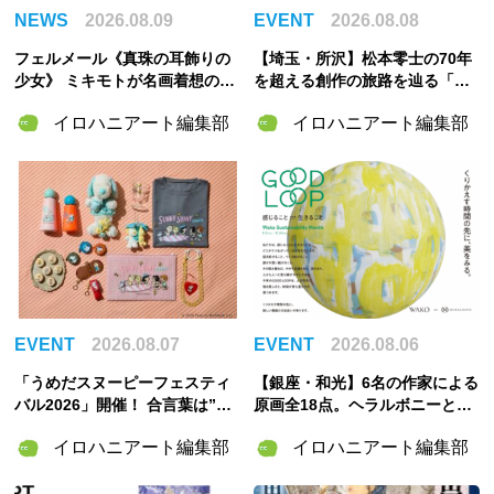
NEWS
2026.08.09
EVENT
2026.08.08
フェルメール《真珠の耳飾りの
【埼玉・所沢】松本零士の70年
少女》 ミキモトが名画着想の特
を超える創作の旅路を辿る「松
別パールピアスを記念製作！
本零士展」が角川武蔵野ミュー
イロハニアート編集部
イロハニアート編集部
ジアムで開催決定！
EVENT
2026.08.07
EVENT
2026.08.06
「うめだスヌーピーフェスティ
【銀座・和光】6名の作家による
バル2026」開催！ 合言葉は”明
原画全18点。ヘラルボニーとの
るく元気に！”――太陽きらめく
特別企画展「GOOD LOOP 202
イロハニアート編集部
イロハニアート編集部
特別な2週間
6」8月6日開催