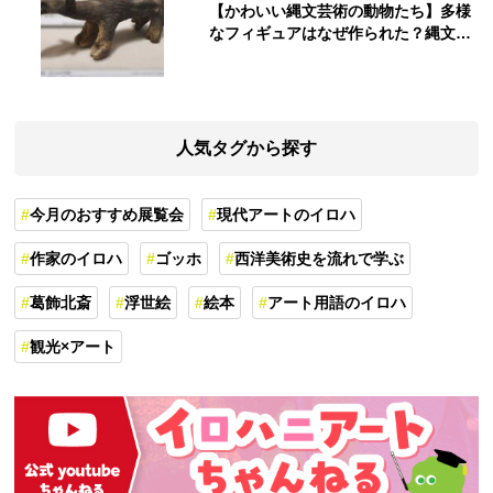
【かわいい縄文芸術の動物たち】多様
なフィギュアはなぜ作られた？縄文人
の世界観を紐解く
人気タグから探す
今月のおすすめ展覧会
現代アートのイロハ
作家のイロハ
ゴッホ
西洋美術史を流れで学ぶ
葛飾北斎
浮世絵
絵本
アート用語のイロハ
観光×アート