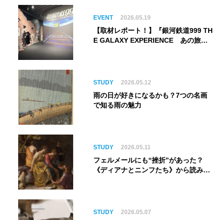
EVENT
2026.05.19
【取材レポート！】『銀河鉄道999 TH
E GALAXY EXPERIENCE あの旅
は、まだ続いている。』999号に乗り
銀河へ旅立つ。“観る”から“体験す
る”展覧会【角川武蔵野ミュージア
ム】
STUDY
2026.05.12
雨の日が好きになるかも？7つの名画
で知る雨の魅力
STUDY
2026.05.11
フェルメールにも“挫折”があった？
《ディアナとニンフたち》から読み解
く巨匠の夢
STUDY
2026.05.07