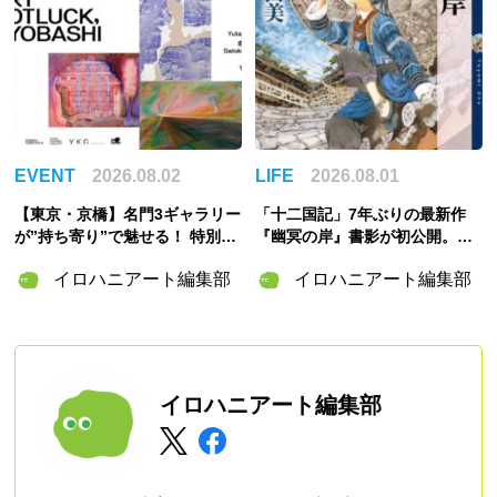
EVENT
2026.08.02
LIFE
2026.08.01
【東京・京橋】名門3ギャラリー
「十二国記」7年ぶりの最新作
が”持ち寄り”で魅せる！ 特別企
『幽冥の岸』書影が初公開。山
画展「ART POTLUCK, KYOBA
田章博が描くのは謎めいた存
イロハニアート編集部
イロハニアート編集部
SHI」Gallery & Bakery Tokyo
在・琅燦
８分で9月12日より開催
イロハニアート編集部