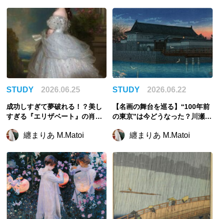
STUDY
2026.06.25
STUDY
2026.06.22
成功しすぎて夢破れる！？美し
【名画の舞台を巡る】“100年前
すぎる『エリザベート』の肖像
の東京”は今どうなった？川瀬巴
を描いた画家ヴィンターハルタ
水の夜景を探そう
纏まりあ M.Matoi
纏まりあ M.Matoi
ーとは