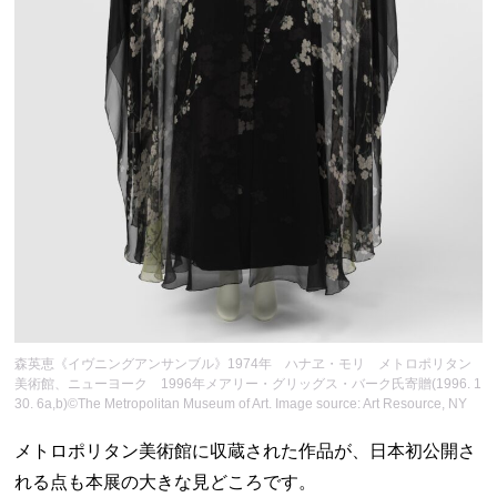
森英恵《イヴニングアンサンブル》1974年 ハナヱ・モリ メトロポリタン
美術館、ニューヨーク 1996年メアリー・グリッグス・バーク氏寄贈(1996. 1
30. 6a,b)©The Metropolitan Museum of Art. Image source: Art Resource, NY
メトロポリタン美術館に収蔵された作品が、日本初公開さ
れる点も本展の大きな見どころです。