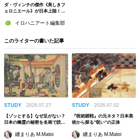
ダ・ヴィンチの傑作《美しきフ
ェロニエール》が日本上陸！
「ルーヴル美術館展 ルネサン
イロハニアート編集部
ス」が今秋、国立新美術館で開
催決定
このライターの書いた記事
STUDY
2026.07.27
STUDY
2026.07.02
【ゾッとする】なぜ足がない？
『呪術廻戦』の元ネタ？日本美
日本の幽霊の秘密を名画で読み
術から探る”呪い”の正体
解こう【夏】
纏まりあ M.Matoi
纏まりあ M.Matoi