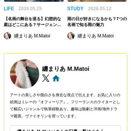
LIFE
2026.05.25
STUDY
2026.05.12
【名画の舞台を巡る】幻想的な
雨の日が好きになるかも？7つの
庭はどこにある？サージェント
名画で知る雨の魅力
が描いた夕暮れの庭園『カーネ
纏まりあ M.Matoi
纏まりあ M.Matoi
ーション、リリー、リリー、ロ
ーズ』
纏まりあ M.Matoi
アートの美しさや面白さを身近な視点で伝えます。お気に入りの
絵画はミレーの『オフィーリア』。フリーランスのライターとし
て幅広いジャンルで執筆経験あり。趣味は観劇と洋画/海外ドラ
マ鑑賞。ヴァイオリンを習っています。