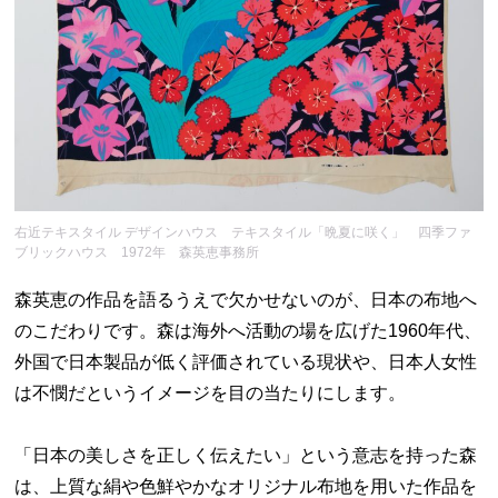
右近テキスタイル デザインハウス テキスタイル「晩夏に咲く」 四季ファ
ブリックハウス 1972年 森英恵事務所
森英恵の作品を語るうえで欠かせないのが、日本の布地へ
のこだわりです。森は海外へ活動の場を広げた1960年代、
外国で日本製品が低く評価されている現状や、日本人女性
は不憫だというイメージを目の当たりにします。
「日本の美しさを正しく伝えたい」という意志を持った森
は、上質な絹や色鮮やかなオリジナル布地を用いた作品を