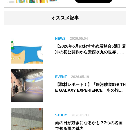
オススメ記事
NEWS
2026.05.04
【2026年5月のおすすめ展覧会5選】若
冲の初公開作から安西水丸の世界、そ
してゴッホ《夜のカフェテラス》まで
EVENT
2026.05.19
【取材レポート！】『銀河鉄道999 TH
E GALAXY EXPERIENCE あの旅
は、まだ続いている。』999号に乗り
銀河へ旅立つ。“観る”から“体験す
る”展覧会【角川武蔵野ミュージア
ム】
STUDY
2026.05.12
雨の日が好きになるかも？7つの名画
で知る雨の魅力