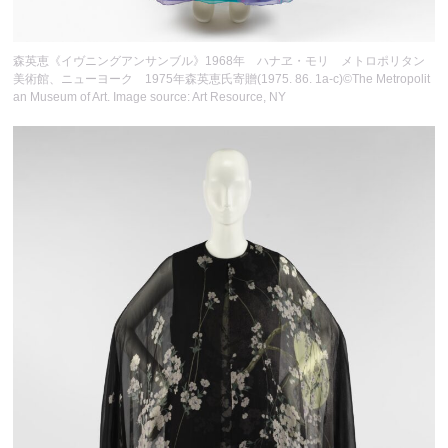
森英恵《イヴニングアンサンブル》1968年 ハナヱ・モリ メトロポリタン
美術館、ニューヨーク 1975年森英恵氏寄贈(1975. 86. 1a-c)©The Metropolit
an Museum of Art. Image source: Art Resource, NY