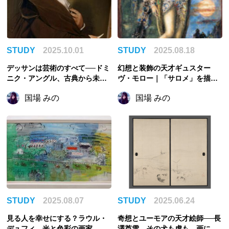
STUDY
2025.10.01
STUDY
2025.08.18
デッサンは芸術のすべて──ドミ
幻想と装飾の天才ギュスター
ニク・アングル、古典から未来
ヴ・モロー｜「サロメ」を描
を開いた画家
き、マティスらにも影響を与え
国場 みの
国場 みの
た画家
STUDY
2025.08.07
STUDY
2025.06.24
見る人を幸せにする？ラウル・
奇想とユーモアの天才絵師──長
デュフィ、光と色彩の画家
澤芦雪、その犬も虎も、画にな