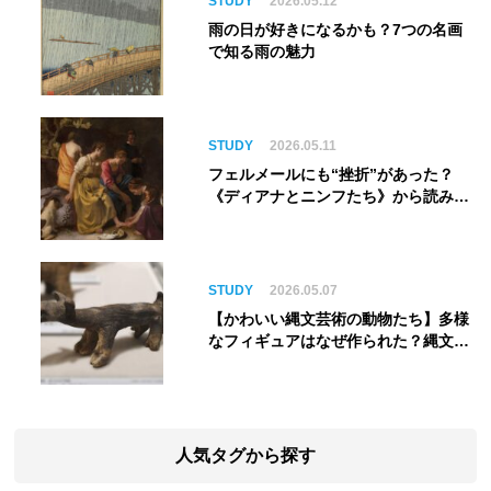
STUDY
2026.05.12
雨の日が好きになるかも？7つの名画
で知る雨の魅力
STUDY
2026.05.11
フェルメールにも“挫折”があった？
《ディアナとニンフたち》から読み解
く巨匠の夢
STUDY
2026.05.07
【かわいい縄文芸術の動物たち】多様
なフィギュアはなぜ作られた？縄文人
の世界観を紐解く
人気タグから探す