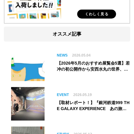
くわしく見る
オススメ記事
NEWS
2026.05.04
【2026年5月のおすすめ展覧会5選】若
冲の初公開作から安西水丸の世界、そ
してゴッホ《夜のカフェテラス》まで
EVENT
2026.05.19
【取材レポート！】『銀河鉄道999 TH
E GALAXY EXPERIENCE あの旅
は、まだ続いている。』999号に乗り
銀河へ旅立つ。“観る”から“体験す
る”展覧会【角川武蔵野ミュージア
ム】