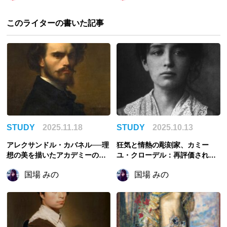
このライターの書いた記事
STUDY
2025.11.18
STUDY
2025.10.13
アレクサンドル・カバネル──理
狂気と情熱の彫刻家、カミー
想の美を描いたアカデミーの画
ユ・クローデル：再評価され
家
る”女性芸術家”の原点
国場 みの
国場 みの