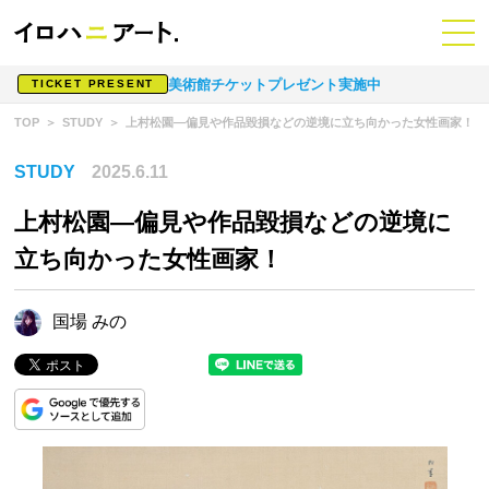
美術館チケットプレゼント実施中
TICKET PRESENT
TOP
STUDY
上村松園―偏見や作品毀損などの逆境に立ち向かった女性画家！
STUDY
2025.6.11
上村松園―偏見や作品毀損などの逆境に
立ち向かった女性画家！
国場 みの