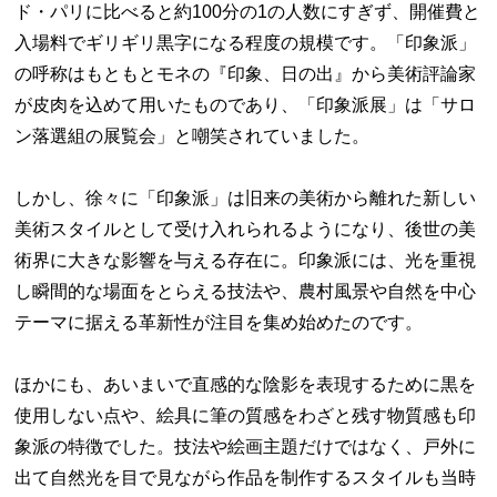
ド・パリに比べると約100分の1の人数にすぎず、開催費と
入場料でギリギリ黒字になる程度の規模です。「印象派」
の呼称はもともとモネの『印象、日の出』から美術評論家
が皮肉を込めて用いたものであり、「印象派展」は「サロ
ン落選組の展覧会」と嘲笑されていました。
しかし、徐々に「印象派」は旧来の美術から離れた新しい
美術スタイルとして受け入れられるようになり、後世の美
術界に大きな影響を与える存在に。印象派には、光を重視
し瞬間的な場面をとらえる技法や、農村風景や自然を中心
テーマに据える革新性が注目を集め始めたのです。
ほかにも、あいまいで直感的な陰影を表現するために黒を
使用しない点や、絵具に筆の質感をわざと残す物質感も印
象派の特徴でした。技法や絵画主題だけではなく、戸外に
出て自然光を目で見ながら作品を制作するスタイルも当時