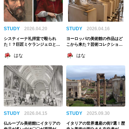
STUDY
2026.04.20
STUDY
2026.04.16
システィーナ礼拝堂で殴られ
ヨーロッパの美術館の作品はど
た！？巨匠ミケランジェロと教
こから来た？芸術コレクション
皇ユリウス2世のびっくり喧嘩エ
の歴史を考える
はな
はな
ピソード3選
STUDY
2026.04.15
STUDY
2025.09.30
仏ルーブル美術館にイタリアの
イタリアの世界遺産の街7選！歴