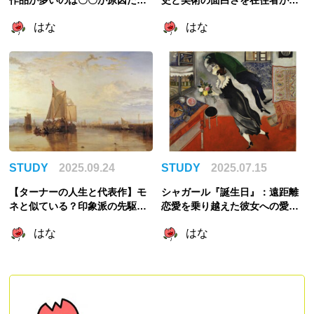
作品が多いのは〇〇が原因だっ
史と美術の面白さを在住者が解
た！略奪と美術館の成立を紐解
説
はな
はな
く
STUDY
2025.09.24
STUDY
2025.07.15
【ターナーの人生と代表作】モ
シャガール『誕生日』：遠距離
ネと似ている？印象派の先駆
恋愛を乗り越えた彼女への愛が
け？
爆発したロマンチックな作品
はな
はな