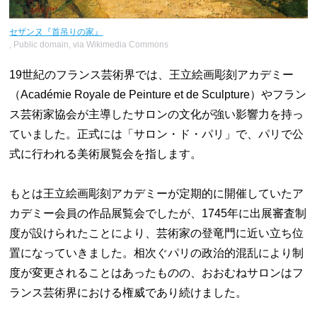
セザンヌ『首吊りの家』
, Public domain, via Wikimedia Commons
19世紀のフランス芸術界では、王立絵画彫刻アカデミー
（Académie Royale de Peinture et de Sculpture）やフラン
ス芸術家協会が主導したサロンの文化が強い影響力を持っ
ていました。正式には「サロン・ド・パリ」で、パリで公
式に行われる美術展覧会を指します。
もとは王立絵画彫刻アカデミーが定期的に開催していたア
カデミー会員の作品展覧会でしたが、1745年に出展審査制
度が設けられたことにより、芸術家の登竜門に近い立ち位
置になっていきました。相次ぐパリの政治的混乱により制
度が変更されることはあったものの、おおむねサロンはフ
ランス芸術界における権威であり続けました。