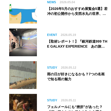
NEWS
2026.05.04
【2026年5月のおすすめ展覧会5選】若
冲の初公開作から安西水丸の世界、そ
してゴッホ《夜のカフェテラス》まで
EVENT
2026.05.19
【取材レポート！】『銀河鉄道999 TH
E GALAXY EXPERIENCE あの旅
は、まだ続いている。』999号に乗り
銀河へ旅立つ。“観る”から“体験す
る”展覧会【角川武蔵野ミュージア
ム】
STUDY
2026.05.12
雨の日が好きになるかも？7つの名画
で知る雨の魅力
STUDY
2026.05.11
フェルメールにも“挫折”があった？