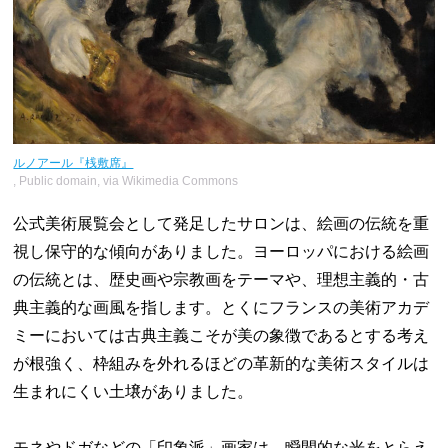
ルノアール『桟敷席』
, Public domain, via Wikimedia Commons
公式美術展覧会として発足したサロンは、絵画の伝統を重
視し保守的な傾向がありました。ヨーロッパにおける絵画
の伝統とは、歴史画や宗教画をテーマや、理想主義的・古
典主義的な画風を指します。とくにフランスの美術アカデ
ミーにおいては古典主義こそが美の象徴であるとする考え
が根強く、枠組みを外れるほどの革新的な美術スタイルは
生まれにくい土壌がありました。
モネやドガなどの「印象派」画家は、瞬間的な光をとらえ