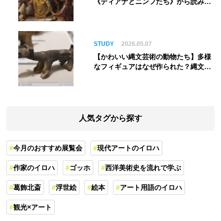
《ディアナとニンフたち》から読み解
く巨匠の夢
STUDY
2026.05.07
【かわいい縄文芸術の動物たち】多様
なフィギュアはなぜ作られた？縄文人
の世界観を紐解く
人気タグから探す
今月のおすすめ展覧会
現代アートのイロハ
作家のイロハ
ゴッホ
西洋美術史を流れで学ぶ
葛飾北斎
浮世絵
絵本
アート用語のイロハ
観光×アート