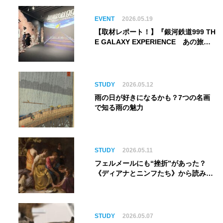
EVENT
2026.05.19
【取材レポート！】『銀河鉄道999 TH
E GALAXY EXPERIENCE あの旅
は、まだ続いている。』999号に乗り
銀河へ旅立つ。“観る”から“体験す
る”展覧会【角川武蔵野ミュージア
ム】
STUDY
2026.05.12
雨の日が好きになるかも？7つの名画
で知る雨の魅力
STUDY
2026.05.11
フェルメールにも“挫折”があった？
《ディアナとニンフたち》から読み解
く巨匠の夢
STUDY
2026.05.07