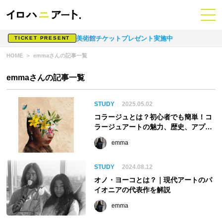
美術館チケットプレゼント実施中
TICKET PRESENT
HOME
emmaさんの記事一覧
emmaさんの記事一覧
STUDY
2025.05.02
コラージュとは？初心者でも簡単！コ
ラージュアートの魅力、歴史、アプ
リ、アーティストを徹底解説！
emma
STUDY
2024.08.12
オノ・ヨーコとは？｜現代アートのパ
イオニアの代表作を解説
emma