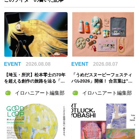
EVENT
2026.08.08
EVENT
2026.08.07
【埼玉・所沢】松本零士の70年
「うめだスヌーピーフェスティ
を超える創作の旅路を辿る「松
バル2026」開催！ 合言葉は”明
本零士展」が角川武蔵野ミュー
るく元気に！”――太陽きらめく
イロハニアート編集部
イロハニアート編集部
ジアムで開催決定！
特別な2週間