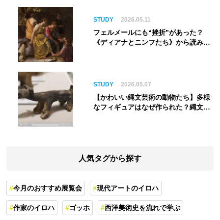
STUDY
2026.05.11
フェルメールにも“挫折”があった？
《ディアナとニンフたち》から読み解
く巨匠の夢
STUDY
2026.05.07
【かわいい縄文芸術の動物たち】多様
なフィギュアはなぜ作られた？縄文人
の世界観を紐解く
人気タグから探す
今月のおすすめ展覧会
現代アートのイロハ
作家のイロハ
ゴッホ
西洋美術史を流れで学ぶ