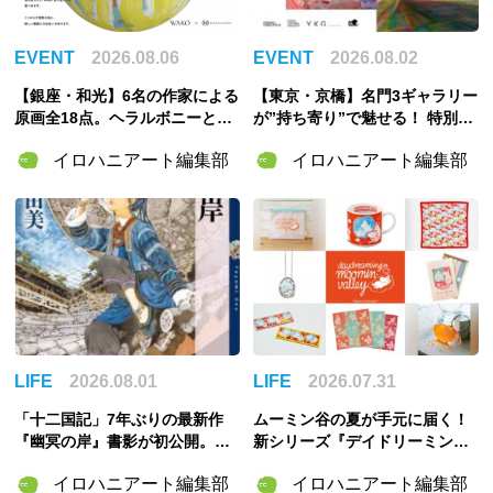
EVENT
2026.08.06
EVENT
2026.08.02
【銀座・和光】6名の作家による
【東京・京橋】名門3ギャラリー
原画全18点。ヘラルボニーとの
が”持ち寄り”で魅せる！ 特別企
特別企画展「GOOD LOOP 202
画展「ART POTLUCK, KYOBA
イロハニアート編集部
イロハニアート編集部
6」8月6日開催
SHI」Gallery & Bakery Tokyo
８分で9月12日より開催
LIFE
2026.08.01
LIFE
2026.07.31
「十二国記」7年ぶりの最新作
ムーミン谷の夏が手元に届く！
『幽冥の岸』書影が初公開。山
新シリーズ『デイドリーミング
田章博が描くのは謎めいた存
イン ムーミンバレー』のグッズ
イロハニアート編集部
イロハニアート編集部
在・琅燦
＆「ムーミンの日」スペシャル