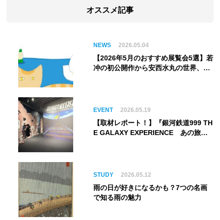
オススメ記事
NEWS
2026.05.04
【2026年5月のおすすめ展覧会5選】若
冲の初公開作から安西水丸の世界、そ
してゴッホ《夜のカフェテラス》まで
EVENT
2026.05.19
【取材レポート！】『銀河鉄道999 TH
E GALAXY EXPERIENCE あの旅
は、まだ続いている。』999号に乗り
銀河へ旅立つ。“観る”から“体験す
る”展覧会【角川武蔵野ミュージア
ム】
STUDY
2026.05.12
雨の日が好きになるかも？7つの名画
で知る雨の魅力