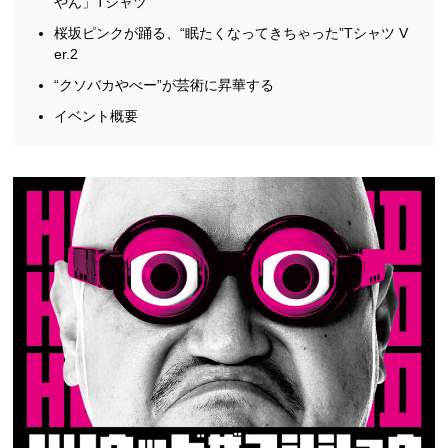
やん」Tシャツ
桜坂ピンクが踊る、“眠たくなってきちゃった”Tシャツ V
er.2
“クソバカやべー”が芸術に昇華する
イベント概要