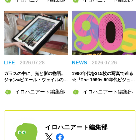
＆「ムーミンの日」スペシャル
どる「WAKISAKA KATSUJI /S
イベント情報まとめ
OU・SOU MUSEUM」が誕生
LIFE
2026.07.28
NEWS
2026.07.26
ガラスの中に、光と影の物語。
1990年代を315枚の写真で辿る
ジャン=ピエール・ウェイルの
☆『The 1990s 90年代ビジュア
「3Dペインティング」の世界
ル・アーカイブ』東京書籍より
イロハニアート編集部
イロハニアート編集部
刊行
イロハニアート編集部