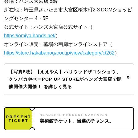
会場：ハンズ大宮店 5階
所在地：埼玉県さいたま市大宮区桜木町2-3 DOMショッピ
ングセンター 4・5F
公式サイト：ハンズ大宮店公式サイト（
https://omiya.hands.net/
）
オンライン販売：墓場の画廊オンラインストア（
https://store.hakabanogarou.jp/view/category/ct262
）
【写真5枚】【ええやん】ハリウッドザコシショウ、
クソバカやべーPOP UP STOREがハンズ大宮店で開
催開催大開催！ を詳しく見る
READER'S PRESENT CAMPAIGN
PRESENT
TICKET
美術館チケット、当選のチャンス。