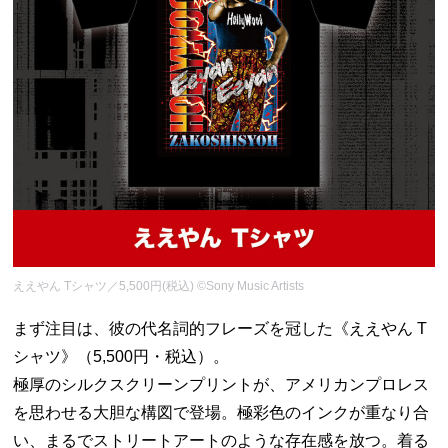
ええやん Tシャツ／5,500円(税込) ©Sony Music Artists
まず注目は、彼の代名詞的フレーズを冠した《ええやん T
シャツ》（5,500円・税込）。
極厚のシルクスクリーンプリントが、アメリカンプロレス
を思わせる大胆な構図で登場。極彩色のインクが重なり合
い、まるでストリートアートのような存在感を放つ。着る