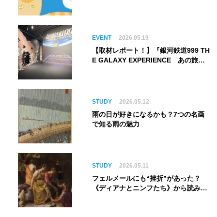
してゴッホ《夜のカフェテラス》まで
EVENT
2026.05.19
【取材レポート！】『銀河鉄道999 TH
E GALAXY EXPERIENCE あの旅
は、まだ続いている。』999号に乗り
銀河へ旅立つ。“観る”から“体験す
る”展覧会【角川武蔵野ミュージア
ム】
STUDY
2026.05.12
雨の日が好きになるかも？7つの名画
で知る雨の魅力
STUDY
2026.05.11
フェルメールにも“挫折”があった？
《ディアナとニンフたち》から読み解
く巨匠の夢