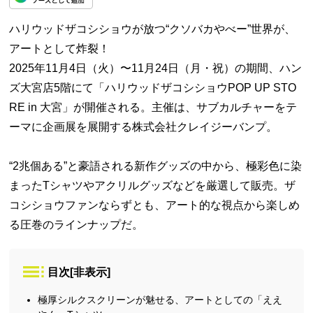
ハリウッドザコシショウが放つ“クソバカやべー”世界が、
アートとして炸裂！
2025年11月4日（火）〜11月24日（月・祝）の期間、ハン
ズ大宮店5階にて「ハリウッドザコシショウPOP UP STO
RE in 大宮」が開催される。主催は、サブカルチャーをテ
ーマに企画展を展開する株式会社クレイジーバンプ。
“2兆個ある”と豪語される新作グッズの中から、極彩色に染
まったTシャツやアクリルグッズなどを厳選して販売。ザ
コシショウファンならずとも、アート的な視点から楽しめ
る圧巻のラインナップだ。
目次
[
非表示
]
極厚シルクスクリーンが魅せる、アートとしての「ええ