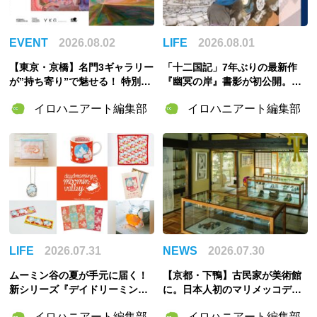
EVENT
2026.08.02
LIFE
2026.08.01
【東京・京橋】名門3ギャラリー
「十二国記」7年ぶりの最新作
が”持ち寄り”で魅せる！ 特別企
『幽冥の岸』書影が初公開。山
画展「ART POTLUCK, KYOBA
田章博が描くのは謎めいた存
イロハニアート編集部
イロハニアート編集部
SHI」Gallery & Bakery Tokyo
在・琅燦
８分で9月12日より開催
LIFE
2026.07.31
NEWS
2026.07.30
ムーミン谷の夏が手元に届く！
【京都・下鴨】古民家が美術館
新シリーズ『デイドリーミング
に。日本人初のマリメッコデザ
イン ムーミンバレー』のグッズ
イナー・脇阪克二の約60年をた
イロハニアート編集部
イロハニアート編集部