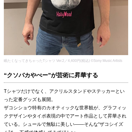
眠たくなってきちゃったTシャツ Ver.2／4,400円(税込) ©Sony Music Artists
“クソバカやべー”が芸術に昇華する
Tシャツだけでなく、アクリルスタンドやステッカーとい
った定番グッズも展開。
ザコシショウ特有のカオティックな世界観が、グラフィッ
クデザインやタイポ表現の中でアート作品として昇華され
ている。シュールで無駄に美しい——そんな“ザコシイズ