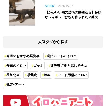
STUDY
2026.05.07
【かわいい縄文芸術の動物たち】多様
なフィギュアはなぜ作られた？縄文人
の世界観を紐解く
人気タグから探す
今月のおすすめ展覧会
現代アートのイロハ
作家のイロハ
ゴッホ
西洋美術史を流れで学ぶ
葛飾北斎
浮世絵
絵本
アート用語のイロハ
観光×アート