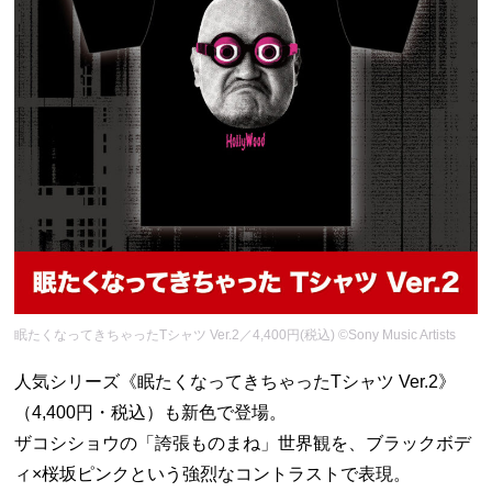
眠たくなってきちゃったTシャツ Ver.2／4,400円(税込) ©Sony Music Artists
人気シリーズ《眠たくなってきちゃったTシャツ Ver.2》
（4,400円・税込）も新色で登場。
ザコシショウの「誇張ものまね」世界観を、ブラックボデ
ィ×桜坂ピンクという強烈なコントラストで表現。