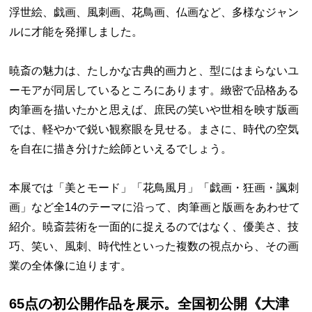
浮世絵、戯画、風刺画、花鳥画、仏画など、多様なジャン
ルに才能を発揮しました。
暁斎の魅力は、たしかな古典的画力と、型にはまらないユ
ーモアが同居しているところにあります。緻密で品格ある
肉筆画を描いたかと思えば、庶民の笑いや世相を映す版画
では、軽やかで鋭い観察眼を見せる。まさに、時代の空気
を自在に描き分けた絵師といえるでしょう。
本展では「美とモード」「花鳥風月」「戯画・狂画・諷刺
画」など全14のテーマに沿って、肉筆画と版画をあわせて
紹介。暁斎芸術を一面的に捉えるのではなく、優美さ、技
巧、笑い、風刺、時代性といった複数の視点から、その画
業の全体像に迫ります。
65点の初公開作品を展示。全国初公開《大津