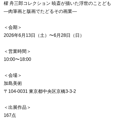
櫂 舟三郎コレクション 暁斎が描いた浮世のことども
―肉筆画と版画でたどるその画業―
＜会期＞
2026年6月13日（土）〜6月28日（日）
＜営業時間＞
10:00〜18:00
＜会場＞
加島美術
〒104-0031 東京都中央区京橋3-3-2
＜出展作品＞
167点