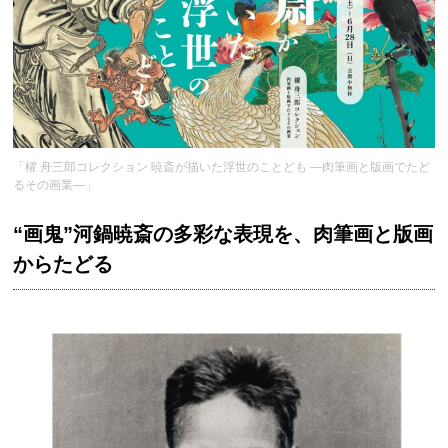
「櫂 舟三郎コレクション 暁斎が描いた浮世のことども ―肉筆画と版画でたど
るその画業―」
“画鬼”河鍋暁斎の多彩な表現を、肉筆画と版画
からたどる