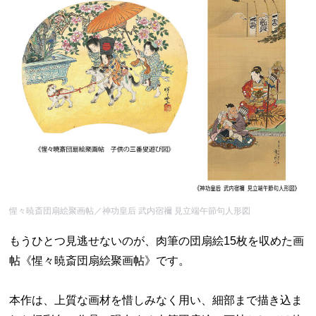
惺々暁斎団扇絵聚画帖／神功皇后 武内宿禰 見立端午節句人形図
もうひとつ見逃せないのが、肉筆の団扇絵15枚を収めた画
帖《惺々暁斎団扇絵聚画帖》です。
本作は、上質な画材を惜しみなく用い、細部まで描き込ま