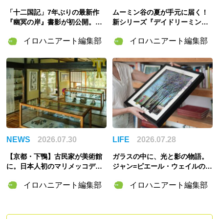
「十二国記」7年ぶりの最新作
ムーミン谷の夏が手元に届く！
『幽冥の岸』書影が初公開。山
新シリーズ『デイドリーミング
田章博が描くのは謎めいた存
イン ムーミンバレー』のグッズ
イロハニアート編集部
イロハニアート編集部
在・琅燦
＆「ムーミンの日」スペシャル
イベント情報まとめ
NEWS
2026.07.30
LIFE
2026.07.28
【京都・下鴨】古民家が美術館
ガラスの中に、光と影の物語。
に。日本人初のマリメッコデザ
ジャン=ピエール・ウェイルの
イナー・脇阪克二の約60年をた
「3Dペインティング」の世界
イロハニアート編集部
イロハニアート編集部
どる「WAKISAKA KATSUJI /S
OU・SOU MUSEUM」が誕生