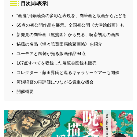
目次
[
非表示
]
“画鬼”河鍋暁斎の多彩な表現を、肉筆画と版画からたどる
65点の初公開作品を展示。全国初公開《大津絵戯画》も
新発見の肉筆画《鴛鴦図》から見る、暁斎初期の画風
秘蔵の名品《惺々暁斎団扇絵聚画帖》を紹介
ユーモアと風刺が光る版画作品94点
167点すべてを収録した展覧会図録も販売
コレクター・藤田昇氏と巡るギャラリーツアーも開催
河鍋暁斎の再評価につながる貴重な機会
開催概要