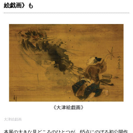
絵戯画》も
大津絵戯画
本展の大きな見どころのひとつが、65点にのぼる初公開作