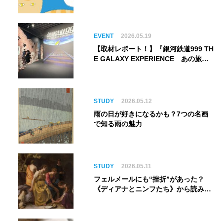
してゴッホ《夜のカフェテラス》まで
EVENT
2026.05.19
【取材レポート！】『銀河鉄道999 TH
E GALAXY EXPERIENCE あの旅
は、まだ続いている。』999号に乗り
銀河へ旅立つ。“観る”から“体験す
る”展覧会【角川武蔵野ミュージア
ム】
STUDY
2026.05.12
雨の日が好きになるかも？7つの名画
で知る雨の魅力
STUDY
2026.05.11
フェルメールにも“挫折”があった？
《ディアナとニンフたち》から読み解
く巨匠の夢