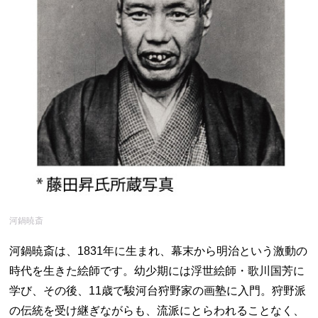
河鍋暁斎
河鍋暁斎は、1831年に生まれ、幕末から明治という激動の
時代を生きた絵師です。幼少期には浮世絵師・歌川国芳に
学び、その後、11歳で駿河台狩野家の画塾に入門。狩野派
の伝統を受け継ぎながらも、流派にとらわれることなく、