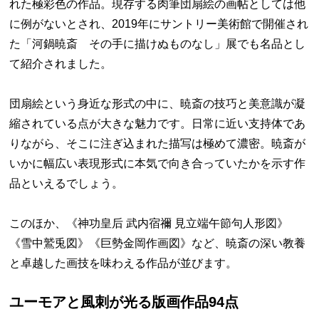
れた極彩色の作品。現存する肉筆団扇絵の画帖としては他
に例がないとされ、2019年にサントリー美術館で開催され
た「河鍋暁斎 その手に描けぬものなし」展でも名品とし
て紹介されました。
団扇絵という身近な形式の中に、暁斎の技巧と美意識が凝
縮されている点が大きな魅力です。日常に近い支持体であ
りながら、そこに注ぎ込まれた描写は極めて濃密。暁斎が
いかに幅広い表現形式に本気で向き合っていたかを示す作
品といえるでしょう。
このほか、《神功皇后 武内宿禰 見立端午節句人形図》
《雪中鷲兎図》《巨勢金岡作画図》など、暁斎の深い教養
と卓越した画技を味わえる作品が並びます。
ユーモアと風刺が光る版画作品94点