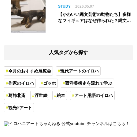
STUDY
2026.05.07
【かわいい縄文芸術の動物たち】多様
なフィギュアはなぜ作られた？縄文人
の世界観を紐解く
人気タグから探す
今月のおすすめ展覧会
現代アートのイロハ
作家のイロハ
ゴッホ
西洋美術史を流れで学ぶ
葛飾北斎
浮世絵
絵本
アート用語のイロハ
観光×アート