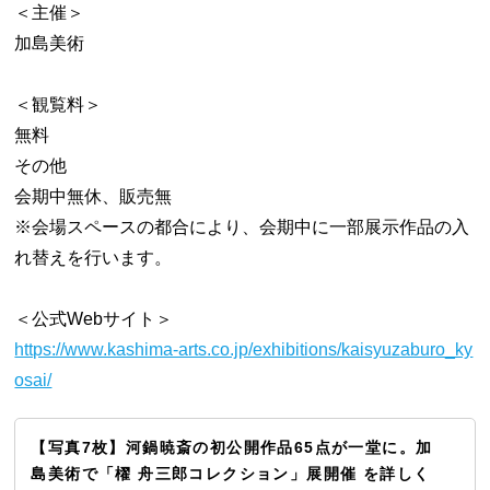
＜主催＞
加島美術
＜観覧料＞
無料
その他
会期中無休、販売無
※会場スペースの都合により、会期中に一部展示作品の入
れ替えを行います。
＜公式Webサイト＞
https://www.kashima-arts.co.jp/exhibitions/kaisyuzaburo_ky
osai/
【写真7枚】河鍋暁斎の初公開作品65点が一堂に。加
島美術で「櫂 舟三郎コレクション」展開催 を詳しく