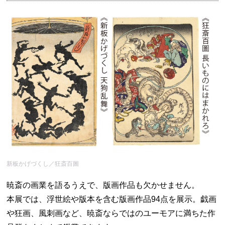
新板かげづくし／狂斎百圖
暁斎の画業を語るうえで、版画作品も欠かせません。
本展では、浮世絵や版本を含む版画作品94点を展示。戯画
や狂画、風刺画など、暁斎ならではのユーモアに満ちた作