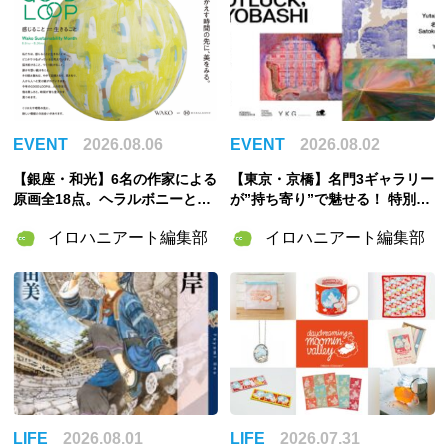
EVENT
2026.08.06
EVENT
2026.08.02
【銀座・和光】6名の作家による
【東京・京橋】名門3ギャラリー
原画全18点。ヘラルボニーとの
が”持ち寄り”で魅せる！ 特別企
特別企画展「GOOD LOOP 202
画展「ART POTLUCK, KYOBA
イロハニアート編集部
イロハニアート編集部
6」8月6日開催
SHI」Gallery & Bakery Tokyo
８分で9月12日より開催
LIFE
2026.08.01
LIFE
2026.07.31