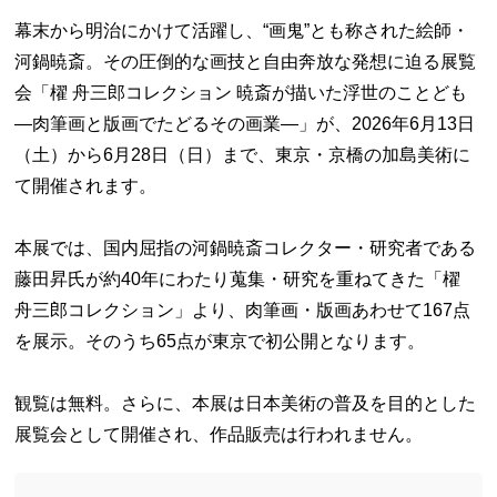
幕末から明治にかけて活躍し、“画鬼”とも称された絵師・
河鍋暁斎。その圧倒的な画技と自由奔放な発想に迫る展覧
会「櫂 舟三郎コレクション 暁斎が描いた浮世のことども
―肉筆画と版画でたどるその画業―」が、2026年6月13日
（土）から6月28日（日）まで、東京・京橋の加島美術に
て開催されます。
本展では、国内屈指の河鍋暁斎コレクター・研究者である
藤田昇氏が約40年にわたり蒐集・研究を重ねてきた「櫂
舟三郎コレクション」より、肉筆画・版画あわせて167点
を展示。そのうち65点が東京で初公開となります。
観覧は無料。さらに、本展は日本美術の普及を目的とした
展覧会として開催され、作品販売は行われません。