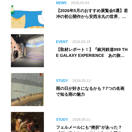
NEWS
2026.05.04
【2026年5月のおすすめ展覧会5選】若
冲の初公開作から安西水丸の世界、そ
してゴッホ《夜のカフェテラス》まで
EVENT
2026.05.19
【取材レポート！】『銀河鉄道999 TH
E GALAXY EXPERIENCE あの旅
は、まだ続いている。』999号に乗り
銀河へ旅立つ。“観る”から“体験す
る”展覧会【角川武蔵野ミュージア
ム】
STUDY
2026.05.12
雨の日が好きになるかも？7つの名画
で知る雨の魅力
STUDY
2026.05.11
フェルメールにも“挫折”があった？