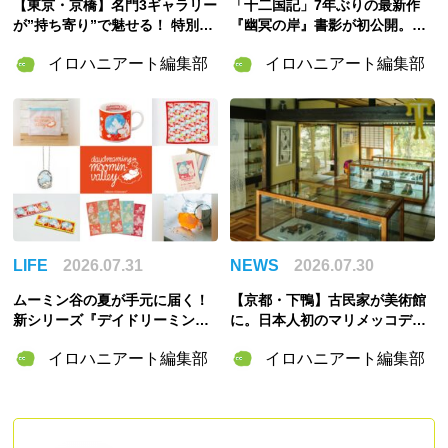
【東京・京橋】名門3ギャラリー
「十二国記」7年ぶりの最新作
が”持ち寄り”で魅せる！ 特別企
『幽冥の岸』書影が初公開。山
画展「ART POTLUCK, KYOBA
田章博が描くのは謎めいた存
イロハニアート編集部
イロハニアート編集部
SHI」Gallery & Bakery Tokyo
在・琅燦
８分で9月12日より開催
LIFE
2026.07.31
NEWS
2026.07.30
ムーミン谷の夏が手元に届く！
【京都・下鴨】古民家が美術館
新シリーズ『デイドリーミング
に。日本人初のマリメッコデザ
イン ムーミンバレー』のグッズ
イナー・脇阪克二の約60年をた
イロハニアート編集部
イロハニアート編集部
＆「ムーミンの日」スペシャル
どる「WAKISAKA KATSUJI /S
イベント情報まとめ
OU・SOU MUSEUM」が誕生