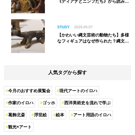
《ディアナとニンフたち》から読み解
く巨匠の夢
STUDY
2026.05.07
【かわいい縄文芸術の動物たち】多様
なフィギュアはなぜ作られた？縄文人
の世界観を紐解く
人気タグから探す
今月のおすすめ展覧会
現代アートのイロハ
作家のイロハ
ゴッホ
西洋美術史を流れで学ぶ
葛飾北斎
浮世絵
絵本
アート用語のイロハ
観光×アート