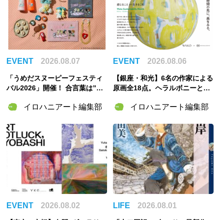
EVENT
2026.08.07
EVENT
2026.08.06
「うめだスヌーピーフェスティ
【銀座・和光】6名の作家による
バル2026」開催！ 合言葉は”明
原画全18点。ヘラルボニーとの
るく元気に！”――太陽きらめく
特別企画展「GOOD LOOP 202
イロハニアート編集部
イロハニアート編集部
特別な2週間
6」8月6日開催
EVENT
2026.08.02
LIFE
2026.08.01