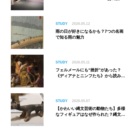
は、まだ続いている。』999号に乗り
銀河へ旅立つ。“観る”から“体験す
る”展覧会【角川武蔵野ミュージア
ム】
STUDY
2026.05.12
雨の日が好きになるかも？7つの名画
で知る雨の魅力
STUDY
2026.05.11
フェルメールにも“挫折”があった？
《ディアナとニンフたち》から読み解
く巨匠の夢
STUDY
2026.05.07
【かわいい縄文芸術の動物たち】多様
なフィギュアはなぜ作られた？縄文人
の世界観を紐解く