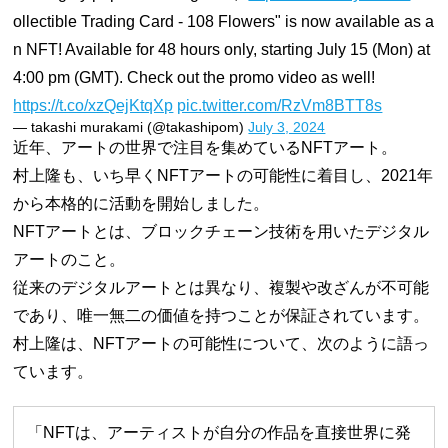
ollectible Trading Card - 108 Flowers" is now available as a
n NFT! Available for 48 hours only, starting July 15 (Mon) at
4:00 pm (GMT). Check out the promo video as well!
https://t.co/xzQejKtqXp
pic.twitter.com/RzVm8BTT8s
— takashi murakami (@takashipom)
July 3, 2024
近年、アートの世界で注目を集めているNFTアート。
村上隆も、いち早くNFTアートの可能性に着目し、2021年
から本格的に活動を開始しました。
NFTアートとは、ブロックチェーン技術を用いたデジタル
アートのこと。
従来のデジタルアートとは異なり、複製や改ざんが不可能
であり、唯一無二の価値を持つことが保証されています。
村上隆は、NFTアートの可能性について、次のように語っ
ています。
「NFTは、アーティストが自分の作品を直接世界に発