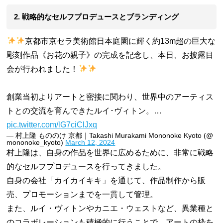
2. 戦略的なセルフプロデュースとブランディング
京都市京セラ美術館日本庭園に輝く約13m超の巨大な
彫刻作品《お花の親子》の完成を記念し、本日、お披露目
会が行われました！
創業当初よりアートと密接に関わり、世界中のアーティス
トとの交流を育んできたルイ･ヴィトン。…
pic.twitter.com/lG7ciClJxq
— 村上隆 もののけ 京都｜Takashi Murakami Mononoke Kyoto (@
mononoke_kyoto)
March 12, 2024
村上隆は、自身の作品を世界に広めるために、非常に戦略
的なセルフプロデュースを行ってきました。
自身の会社「カイカイキキ」を通じて、作品制作から販
売、プロモーションまでを一貫して管理。
また、ルイ・ヴィトンやカニエ・ウェストなど、異業種と
のコラボレーションも積極的に行うことで、アートの枠を