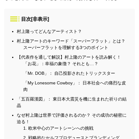
目次
[
非表示
]
村上隆ってどんなアーティスト？
村上隆アートのキーワード「スーパーフラット」とは？
スーパーフラットを理解する3つのポイント
【代表作を通して解説】村上隆のアートを読み解く！
「お花」：幸福の象徴？ それとも…？
「Mr. DOB」： 自己投影されたトリックスター
「My Lonesome Cowboy」： 日本社会への痛烈な皮
肉
「五百羅漢図」： 東日本大震災を機に生まれた祈りの結
晶
なぜ村上隆は世界で評価されるのか？ その成功の秘密に
迫る！
1. 欧米中心のアートシーンへの挑戦
2. 戦略的なセルフプロデュースとブランディング