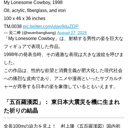
My Lonesome Cowboy, 1998
Oil, acrylic, fiberglass, and iron
100 x 46 x 36 inches
TM.0038
pic.twitter.com/uIao9duZDP
— 吴二棒 (@wuerbangbang)
August 27, 2024
「My Lonesome Cowboy」は、射精する男性の姿を巨大な
フィギュアで表現した作品。
1998年の発表当時、その過激な表現は大きな波紋を呼びま
した。
この作品は、性的な欲望と消費主義が肥大化した現代社会
への痛烈な皮肉であり、アニメや漫画といったサブカルチ
ャーが席巻する日本の姿を象徴しているともいえます。
「五百羅漢図」： 東日本大震災を機に生まれ
た祈りの結晶
全長100mの迫力を見よ！ 村上隆《五百羅漢図》国内初