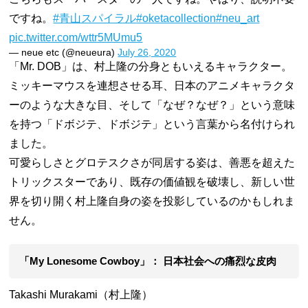
ですね。
#青山スパイラル
#oketacollection
#neu_art
pic.twitter.com/wttr5MUmu5
— neue etc (@neueura)
July 26, 2020
「Mr. DOB」は、村上隆の分身ともいえるキャラクター。
ミッキーマウスを連想させる耳、日本のアニメキャラクタ
ーのような大きな目、そして「なぜ？なぜ？」という意味
を持つ「ドボジテ、ドボジテ」という言葉から名付けられ
ました。
可愛らしさとグロテスクさが同居する姿は、善悪を超えた
トリックスターであり、既存の価値観を破壊し、新しい世
界を切り開く村上隆自身の姿を投影しているのかもしれま
せん。
「My Lonesome Cowboy」： 日本社会への痛烈な皮肉
Takashi Murakami（村上隆）