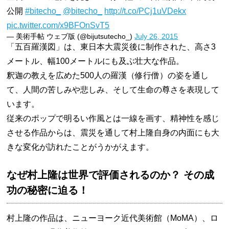
公開
#bitecho_
@bitecho_
http://t.co/PCj1uVDekx
pic.twitter.com/x9BFOnSvT5
— 美術手帖 ウェブ版 (@bijutsutecho_)
July 26, 2015
「五百羅漢図」は、東日本大震災後に制作された、高さ3
メートル、幅100メートルにも及ぶ壮大な作品。
釈迦の教えを広めた500人の羅漢（修行僧）の姿を通し
て、人間の苦しみや悲しみ、そして生命の尊さを表現して
います。
従来のポップで明るい作風とは一線を画す、精神性を感じ
させる作品からは、震災を通して村上隆自身の内面にも大
きな変化が訪れたことがうかがえます。
なぜ村上隆は世界で評価されるのか？ その成
功の秘密に迫る！
村上隆の作品は、ニューヨーク近代美術館（MoMA）、ロ