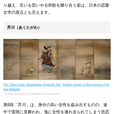
り越え、互いを思いやる和歌を贈り合う姿は、日本の恋愛
文学の原点とも言えます。
芥川（あくたがわ）
The Tales of Iseː Akutagawa (Episode Six), folding screen in the manner of Iw
asa Matabei
, Public domain, via Wikimedia Commons.
第6段「芥川」は、身分の高い女性を盗み出すものの、途
中で雷雨に見舞われ、鬼に女性を連れ去られてしまう悲恋