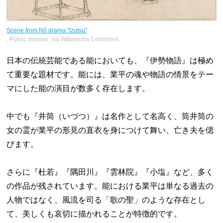
Scene from Nô drama "Izutsu"
, Public domain, via Wikimedia Commons.
日本の伝統芸能である能においても、『伊勢物語』は極め
て重要な題材です。能には、業平の魂や物語の情景をテー
マにした能の演目が数多く存在します。
中でも『井筒（いづつ）』は名作として名高く、筒井筒の
女の霊が業平の形見の直衣を身につけて舞い、亡き夫を偲
びます。
さらに『杜若』『隅田川』『雲林院』『小塩』など、多く
の作品が残されています。能における業平は単なる過去の
人物ではなく、風流を司る「歌の聖」のような存在とし
て、美しくも哀切に描かれることが特徴的です。