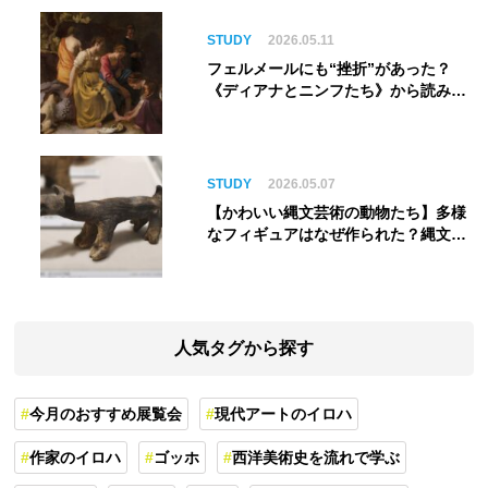
STUDY
2026.05.11
フェルメールにも“挫折”があった？
《ディアナとニンフたち》から読み解
く巨匠の夢
STUDY
2026.05.07
【かわいい縄文芸術の動物たち】多様
なフィギュアはなぜ作られた？縄文人
の世界観を紐解く
人気タグから探す
今月のおすすめ展覧会
現代アートのイロハ
作家のイロハ
ゴッホ
西洋美術史を流れで学ぶ