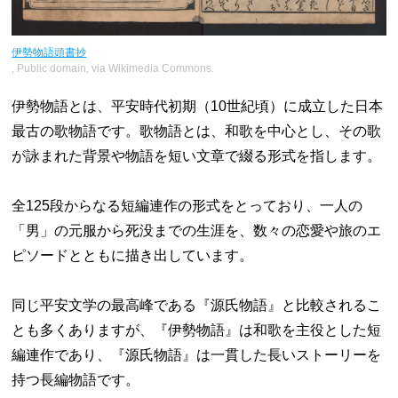
伊勢物語頭書抄
, Public domain, via Wikimedia Commons.
伊勢物語とは、平安時代初期（10世紀頃）に成立した日本
最古の歌物語です。歌物語とは、和歌を中心とし、その歌
が詠まれた背景や物語を短い文章で綴る形式を指します。
全125段からなる短編連作の形式をとっており、一人の
「男」の元服から死没までの生涯を、数々の恋愛や旅のエ
ピソードとともに描き出しています。
同じ平安文学の最高峰である『源氏物語』と比較されるこ
とも多くありますが、『伊勢物語』は和歌を主役とした短
編連作であり、『源氏物語』は一貫した長いストーリーを
持つ長編物語です。