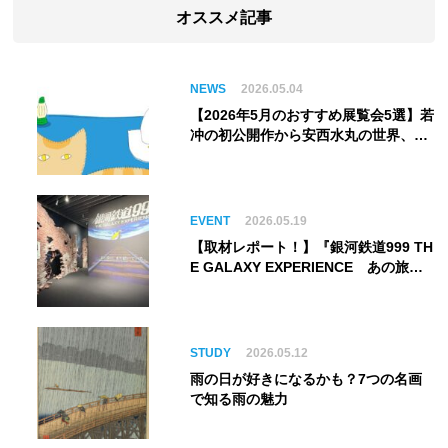
オススメ記事
NEWS
2026.05.04
【2026年5月のおすすめ展覧会5選】若
冲の初公開作から安西水丸の世界、そ
してゴッホ《夜のカフェテラス》まで
EVENT
2026.05.19
【取材レポート！】『銀河鉄道999 TH
E GALAXY EXPERIENCE あの旅
は、まだ続いている。』999号に乗り
銀河へ旅立つ。“観る”から“体験す
る”展覧会【角川武蔵野ミュージア
ム】
STUDY
2026.05.12
雨の日が好きになるかも？7つの名画
で知る雨の魅力