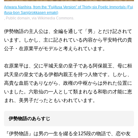
Ariwara Narihira, from the “Fujifusa Version” of Thirty-six Poetic Immortals (Fuj
ifusa-bon Sanjūrokkasen emaki)
, Public domain, via Wikimedia Commons.
伊勢物語の主人公は、全編を通して「男」とだけ記されて
います。しかし、主に記されている内容から平安時代の貴
公子・在原業平がモデルと考えられています。
在原業平は、父に平城天皇の皇子である阿保親王、母に桓
武天皇の皇女である伊都内親王を持つ人物です。しかし、
高貴な血筋でありながら、政権の中枢からは外れた位置に
いました。六歌仙の一人として類まれなる和歌の才能に恵
まれ、美男子だったともいわれています。
伊勢物語のあらすじ
『伊勢物語』は男の一生を綴る全125段の物語で、恋や友