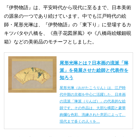
『伊勢物語』は、平安時代から現代に至るまで、日本美術
の源泉の一つであり続けています。中でも江戸時代の絵
師・尾形光琳は、『伊勢物語』の「東下り」に登場するカ
キツバタや八橋を、《燕子花図屏風》や《八橋蒔絵螺鈿硯
箱》などの美術品のモチーフとしました。
尾形光琳とは？日本画の流派「琳
派」を発展させた絵師と代表作を
知ろう
尾形光琳（おがたこうりん）は、江戸時
代中期の京都を中心に活躍した、日本画
の流派「琳派（りんぱ）」の代表的な絵
師です。その作品は、大胆な構図と豪華
絢爛な色彩、洗練された意匠によって、
現代まで多くの人々を…