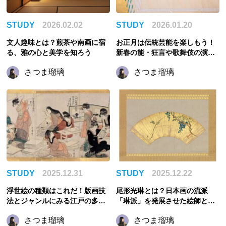
STUDY
2026.02.02
STUDY
2026.01.20
文人趣味とは？煎茶や南画に宿
お正月は伝統芸能を楽しもう！
る、雅の心と美学を知ろう
新春の能・狂言や歌舞伎の演目
をご紹介
さつま瑠璃
さつま瑠璃
STUDY
2025.12.31
STUDY
2025.12.22
浮世絵の種類はこれだ！版画技
尾形光琳とは？日本画の流派
法とジャンルにみる江戸の多様
「琳派」を発展させた絵師と代
な美
表作を知ろう
さつま瑠璃
さつま瑠璃