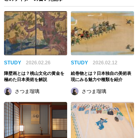
STUDY
2026.02.26
STUDY
2026.02.12
障壁画とは？桃山文化の黄金を
絵巻物とは？日本独自の美術表
極めた日本美術を解説
現にみる魅力や種類を紹介
さつま瑠璃
さつま瑠璃