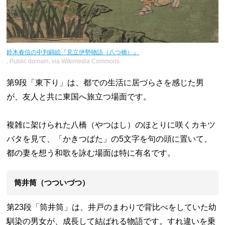
鈴木春信の中判錦絵『見立伊勢物語（八つ橋）』
, Public domain, via Wikimedia Commons.
第9段「東下り」は、都での生活に居づらさを感じた男
が、友人と共に東国へ旅立つ場面です。
複雑に架けられた八橋（やつはし）のほとりに咲くカキツ
バタを見て、「かきつばた」の5文字を句の頭に置いて、
都の妻を想う和歌を詠む場面は特に有名です。
筒井筒（つついづつ）
第23段「筒井筒」は、井戸のまわりで背比べをしていた幼
馴染の男女が、成長して結ばれる物語です。すれ違いを乗