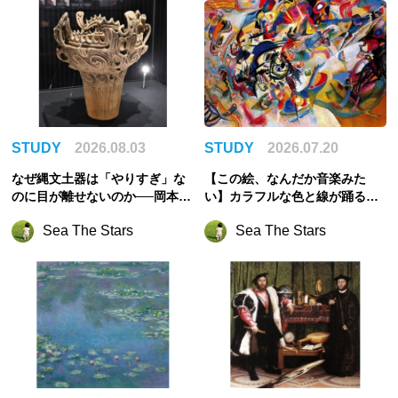
STUDY
2026.08.03
STUDY
2026.07.20
なぜ縄文土器は「やりすぎ」な
【この絵、なんだか音楽みた
のに目が離せないのか──岡本太
い】カラフルな色と線が踊るカ
郎を圧倒させた合理性からの逸
ンディンスキーの世界
Sea The Stars
Sea The Stars
脱