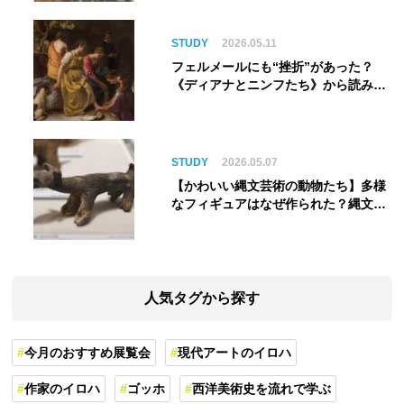
STUDY
2026.05.11
フェルメールにも“挫折”があった？
《ディアナとニンフたち》から読み解
く巨匠の夢
STUDY
2026.05.07
【かわいい縄文芸術の動物たち】多様
なフィギュアはなぜ作られた？縄文人
の世界観を紐解く
人気タグから探す
今月のおすすめ展覧会
現代アートのイロハ
作家のイロハ
ゴッホ
西洋美術史を流れで学ぶ