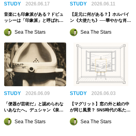
STUDY
2026.06.17
STUDY
2026.06.11
音楽にも印象派がある？ドビュ
【足元に何がある？】ホルバイ
ッシーは「印象派」と呼ばれる
ン《大使たち》──華やかな肖像
ことを嫌がった──モネの睡蓮と
画が「死の絵」に変わる瞬間
Sea The Stars
Sea The Stars
音で描かれた《水の反映》
STUDY
2026.06.09
STUDY
2026.06.03
「便器が芸術だ」と認められな
【マグリット】窓の外と絵の中
いあなたへ。デュシャン《泉》
が同じ風景？ SNS時代の私たち
から考える「アートの枠組み」
がドキッとするメッセージ
Sea The Stars
Sea The Stars
とは