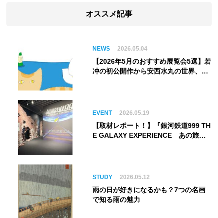
オススメ記事
NEWS
2026.05.04
【2026年5月のおすすめ展覧会5選】若
冲の初公開作から安西水丸の世界、そ
してゴッホ《夜のカフェテラス》まで
EVENT
2026.05.19
【取材レポート！】『銀河鉄道999 TH
E GALAXY EXPERIENCE あの旅
は、まだ続いている。』999号に乗り
銀河へ旅立つ。“観る”から“体験す
る”展覧会【角川武蔵野ミュージア
ム】
STUDY
2026.05.12
雨の日が好きになるかも？7つの名画
で知る雨の魅力