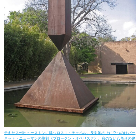
テキサス州ヒューストンに建つロスコ・チャペル。反射池の上に立つのはバー
ネット・ニューマンの彫刻《ブロークン・オベリスク》。窓のない八角形の建