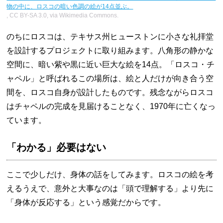
物の中に、ロスコの暗い色調の絵が14点並ぶ。
, CC BY-SA 3.0, via Wikimedia Commons.
のちにロスコは、テキサス州ヒューストンに小さな礼拝堂
を設計するプロジェクトに取り組みます。八角形の静かな
空間に、暗い紫や黒に近い巨大な絵を14点。「ロスコ・チ
ャペル」と呼ばれるこの場所は、絵と人だけが向き合う空
間を、ロスコ自身が設計したものです。残念ながらロスコ
はチャペルの完成を見届けることなく、1970年に亡くなっ
ています。
「わかる」必要はない
ここで少しだけ、身体の話をしてみます。ロスコの絵を考
えるうえで、意外と大事なのは「頭で理解する」より先に
「身体が反応する」という感覚だからです。