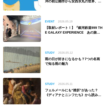
冲の初公開作から安西水丸の世界、そ
してゴッホ《夜のカフェテラス》まで
EVENT
2026.05.19
【取材レポート！】『銀河鉄道999 TH
E GALAXY EXPERIENCE あの旅
は、まだ続いている。』999号に乗り
銀河へ旅立つ。“観る”から“体験す
る”展覧会【角川武蔵野ミュージア
ム】
STUDY
2026.05.12
雨の日が好きになるかも？7つの名画
で知る雨の魅力
STUDY
2026.05.11
フェルメールにも“挫折”があった？
《ディアナとニンフたち》から読み解
く巨匠の夢