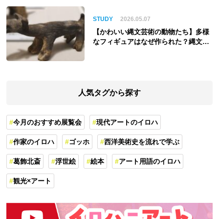
STUDY
2026.05.07
【かわいい縄文芸術の動物たち】多様
なフィギュアはなぜ作られた？縄文人
の世界観を紐解く
人気タグから探す
今月のおすすめ展覧会
現代アートのイロハ
作家のイロハ
ゴッホ
西洋美術史を流れで学ぶ
葛飾北斎
浮世絵
絵本
アート用語のイロハ
観光×アート