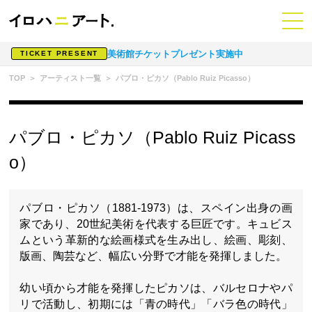
美術館チケットプレゼント実施中
TICKET PRESENT
TOP
アーティスト一覧
パブロ・ピカソ（Pablo Ruiz Picasso）
パブロ・ピカソ（Pablo Ruiz Picass
o）
パブロ・ピカソ（1881-1973）は、スペイン出身の画
家であり、20世紀美術を代表する巨匠です。キュビス
ムという革新的な絵画様式を生み出し、絵画、彫刻、
版画、陶芸など、幅広い分野で才能を発揮しました。
幼い頃から才能を発揮したピカソは、バルセロナやパ
リで活動し、初期には「青の時代」「バラ色の時代」