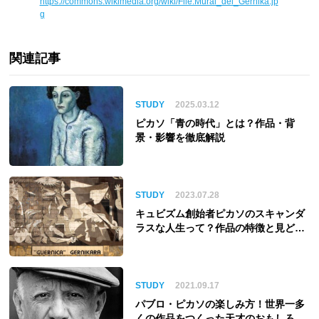
https://commons.wikimedia.org/wiki/File:Mural_del_Gernika.jp
g
関連記事
STUDY
2025.03.12
ピカソ「青の時代」とは？作品・背
景・影響を徹底解説
STUDY
2023.07.28
キュビズム創始者ピカソのスキャンダ
ラスな人生って？作品の特徴と見どこ
ろも
STUDY
2021.09.17
パブロ・ピカソの楽しみ方！世界一多
くの作品をつくった天才のおもしろエ