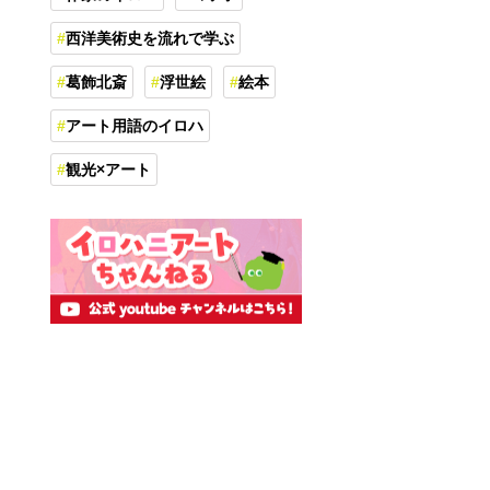
西洋美術史を流れで学ぶ
葛飾北斎
浮世絵
絵本
アート用語のイロハ
観光×アート