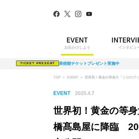
お出かけしよう
インタビュ
美術館チケットプレゼント実施中
TICKET PRESENT
TOP
EVENT
世界初！黄金の等身大「ミロのヴィ
EVENT
2025.4.7
世界初！黄金の等身
橋髙島屋に降臨 20