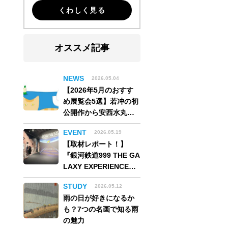
くわしく見る
オススメ記事
NEWS
2026.05.04
【2026年5月のおすす
め展覧会5選】若冲の初
公開作から安西水丸の
世界、そしてゴッホ
EVENT
2026.05.19
《夜のカフェテラス》
【取材レポート！】
まで
『銀河鉄道999 THE GA
LAXY EXPERIENCE
あの旅は、まだ続いて
STUDY
2026.05.12
いる。』999号に乗り銀
雨の日が好きになるか
河へ旅立つ。“観る”か
も？7つの名画で知る雨
ら“体験する”展覧会
の魅力
【角川武蔵野ミュージ