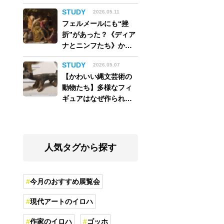
アム】
STUDY
2026.05.11
フェルメールにも“挫
折”があった？《ディア
ナとニンフたち》から
読み解く巨匠の夢
STUDY
2026.05.07
【かわいい縄文芸術の
動物たち】多様なフィ
ギュアはなぜ作られ
た？縄文人の世界観を
紐解く
人気タグから探す
今月のおすすめ展覧会
現代アートのイロハ
作家のイロハ
ゴッホ