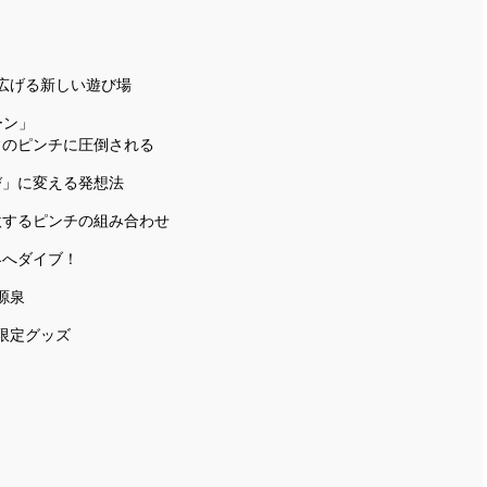
広げる新しい遊び場
ーン」
常のピンチに圧倒される
び」に変える発想法
激するピンチの組み合わせ
界へダイブ！
源泉
限定グッズ