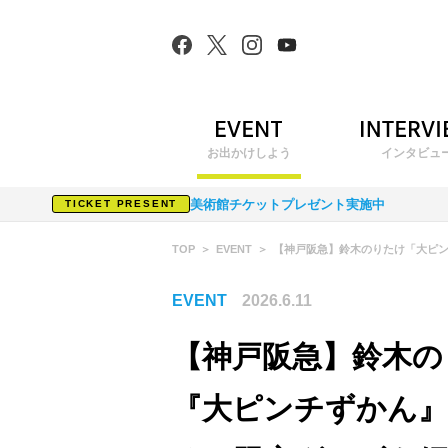
お出かけしよう
インタビュ
美術館チケットプレゼント実施中
TICKET PRESENT
TOP
EVENT
【神戸阪急】鈴木のりたけ「大ピ
EVENT
2026.6.11
【神戸阪急】鈴木の
『大ピンチずかん』