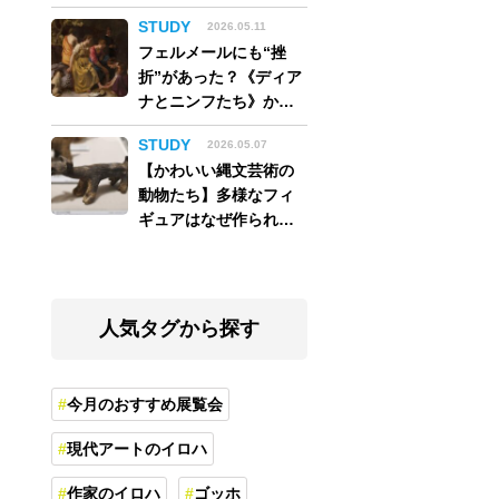
アム】
STUDY
2026.05.11
フェルメールにも“挫
折”があった？《ディア
ナとニンフたち》から
読み解く巨匠の夢
STUDY
2026.05.07
【かわいい縄文芸術の
動物たち】多様なフィ
ギュアはなぜ作られ
た？縄文人の世界観を
紐解く
人気タグから探す
今月のおすすめ展覧会
現代アートのイロハ
作家のイロハ
ゴッホ