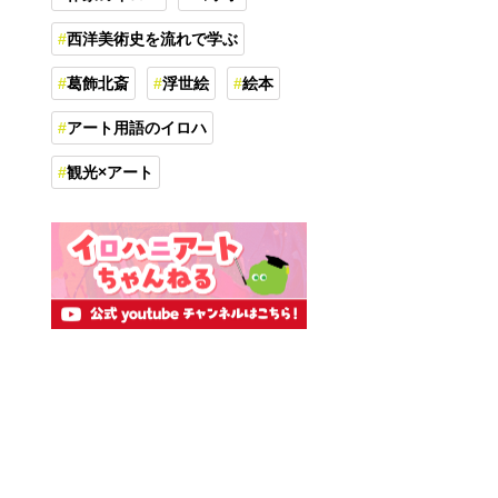
西洋美術史を流れで学ぶ
葛飾北斎
浮世絵
絵本
アート用語のイロハ
観光×アート