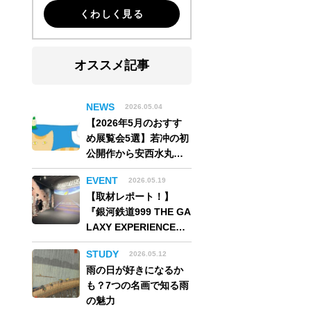
くわしく見る
オススメ記事
NEWS
2026.05.04
【2026年5月のおすす
め展覧会5選】若冲の初
公開作から安西水丸の
世界、そしてゴッホ
EVENT
2026.05.19
《夜のカフェテラス》
【取材レポート！】
まで
『銀河鉄道999 THE GA
LAXY EXPERIENCE
あの旅は、まだ続いて
STUDY
2026.05.12
いる。』999号に乗り銀
雨の日が好きになるか
河へ旅立つ。“観る”か
も？7つの名画で知る雨
ら“体験する”展覧会
の魅力
【角川武蔵野ミュージ