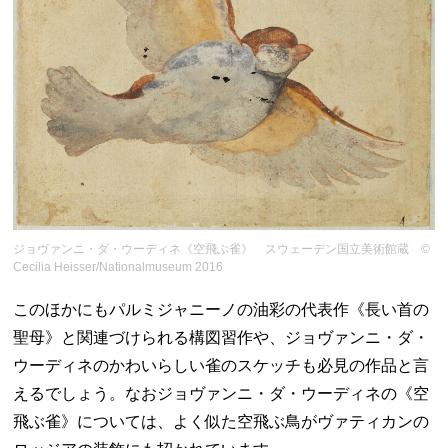
ジョヴァンニ・ダ・ウーディネ《空飛ぶ雀》 スウェーデン国立美術館蔵 ©
Cecilia Heisser/Nationalmuseum 2016
このほかにもパルミジャニーノの油彩の代表作《長い首の
聖母》と関連づけられる構図習作や、ジョヴァンニ・ダ・
ウーディネのかわいらしい雀のスケッチも必見の作品と言
えるでしょう。なおジョヴァンニ・ダ・ウーディネの《空
飛ぶ雀》については、よく似た空飛ぶ鳥がヴァティカンの