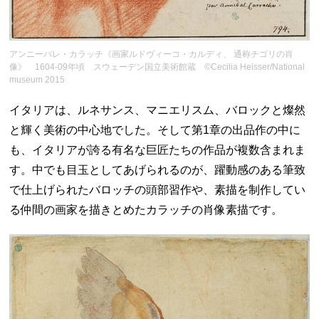
アンニーバレ・カラッチ《画家ルドヴィーコ・カルディ、 通称チゴリの肖
像》 1604-09年頃 スウェーデン国立美術館蔵 ©Cecilia Heisser/National
museum 2015
イタリアは、ルネサンス、マニエリスム、バロックと燦然
と輝く美術の中心地でした。そして第1章の出品作の中に
も、イタリアが誇る有名な巨匠たちの作品が複数含まれま
す。中でも目玉としてあげられるのが、躍動感のある筆致
で仕上げられたバロッチの頭部習作や、素描を制作してい
る仲間の画家を描きとめたカラッチの肖像素描です。