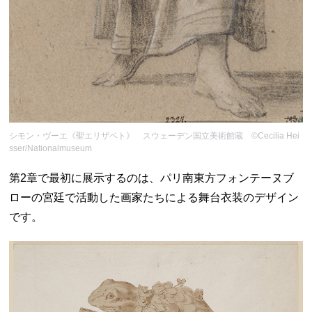
シモン・ヴーエ《聖エリザベト》 スウェーデン国立美術館蔵 ©Cecilia Hei
sser/Nationalmuseum
第2章で最初に展示するのは、パリ南東方フォンテーヌブ
ローの宮廷で活動した画家たちによる舞台衣装のデザイン
です。