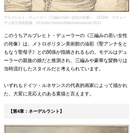
アルブレヒト・デューラー《三編みの若い女性の肖像》 1515年 スウェー
デン国立美術館蔵 ©Cecilia Heisser/Nationalmuseum 2015
このうちアルブレヒト・デューラーの《三編みの若い女性
の肖像》は、メトロポリタン美術館の油彩《聖アンナをと
もなう聖母子》との関係が指摘されるもの。モデルはデュ
ーラーの親族の娘だと推測され、三編みや豪華な髪飾りは
当時流行したスタイルだと考えられています。
いずれもドイツ・ルネサンスの代表的画家によって描かれ
た、大変に見応えのある素描と言えます。
【第4章：ネーデルラント】