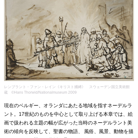
レンブラント・ファン・レイン《キリスト捕縛》 スウェーデン国立美術館
蔵 ©Hans Thorwid/Nationalmuseum 2009
現在のベルギー、オランダにあたる地域を指すネーデルラ
ント。17世紀のものを中心として取り上げる本章では、絵
画で扱われる主題の幅が広がった当時のネーデルラント美
術の傾向を反映して、聖書の物語、 風俗、風景、動物を描