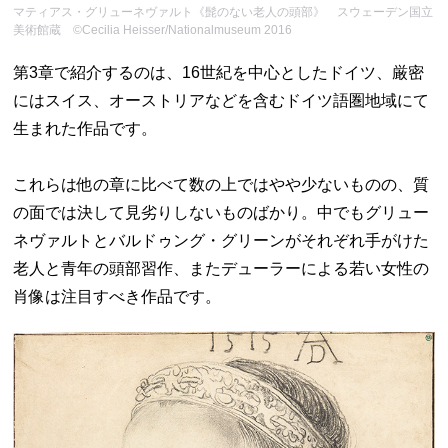
マティアス・グリューネヴァルト《髭のない老人の頭部》 スウェーデン国立
美術館蔵 ©Cecilia Heisser/Nationalmuseum 2016
第3章で紹介するのは、16世紀を中心としたドイツ、厳密
にはスイス、オーストリアなどを含むドイツ語圏地域にて
生まれた作品です。
これらは他の章に比べて数の上ではやや少ないものの、質
の面では決して見劣りしないものばかり。中でもグリュー
ネヴァルトとバルドゥング・グリーンがそれぞれ手がけた
老人と青年の頭部習作、またデューラーによる若い女性の
肖像は注目すべき作品です。