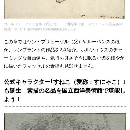
コルネリス・フィッセル《眠る犬》 17世紀半ば頃 スウェーデン国立美術
館蔵 ©Hans Thorwid/Nationalmuseum 2009
この章ではヤン・ブリューゲル（父）やルーベンスのほ
か、レンブラントの作品を2点紹介。ホルツィウスのチャ
ーミングな自画像や、気持ち良さそうに眠る小犬を細やか
に描いたフィッセルの素描も見逃せません。
公式キャラクター｢すねこ（愛称：すにゃこ）｣
も誕生。素描の名品を国立西洋美術館で堪能し
よう！