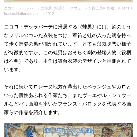
ニコロ・デッラバーテに帰属《蛙男》 スウェーデン国立美術館蔵 ©Hans T
horwid/Nationalmuseum 2012
ニコロ・デッラバーテに帰属する《蛙男》には、鱗のよう
なフリルのついた衣装をつけ、葦笛と蛙の入った網を持っ
て歩く蛙姿の男が描かれています。とても薄気味悪い様子
が特徴的ですが、この蛙男はおそらく劇の登場人物（役柄
は不明）であり、本作は舞台衣装のデザインと推測されて
います。
それに続いてロレーヌ地方が輩出したベランジュやカロと
いった個性あふれる作家たち、またヴーエやル・シュウー
ルなどパリ画壇を率いたフランス・バロックを代表する画
家らの作品を紹介します。