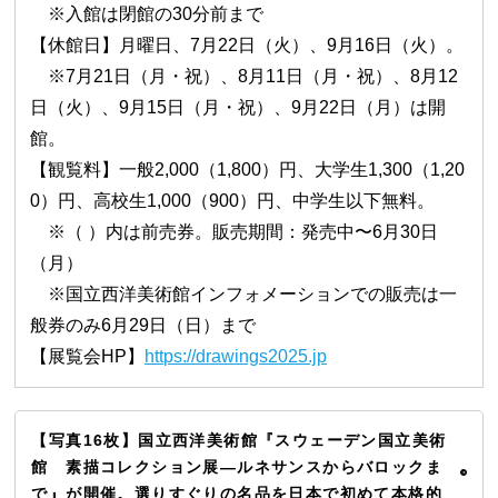
※入館は閉館の30分前まで
【休館日】月曜日、7月22日（火）、9月16日（火）。
※7月21日（月・祝）、8月11日（月・祝）、8月12
日（火）、9月15日（月・祝）、9月22日（月）は開
館。
【観覧料】一般2,000（1,800）円、大学生1,300（1,20
0）円、高校生1,000（900）円、中学生以下無料。
※（ ）内は前売券。販売期間：発売中〜6月30日
（月）
※国立西洋美術館インフォメーションでの販売は一
般券のみ6月29日（日）まで
【展覧会HP】
https://drawings2025.jp
【写真16枚】国立西洋美術館『スウェーデン国立美術
館 素描コレクション展—ルネサンスからバロックま
で』が開催。選りすぐりの名品を日本で初めて本格的