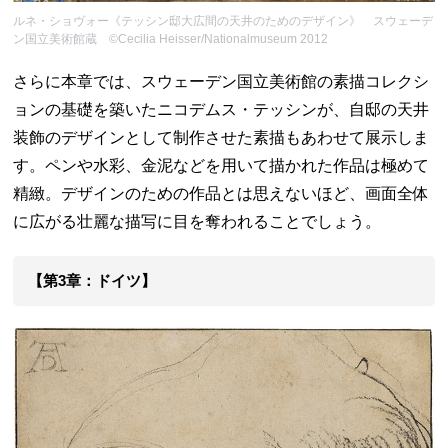
ルネ・ショヴォー《テッシン邸大広間の天井のためのデザイン》 スウェーデ
ン国立美術館蔵 ©Cecilia Heisser/Nationalmuseum 2012
さらに本章では、スウェーデン国立美術館の素描コレクシ
ョンの基礎を築いたニコデムス・テッシンが、自邸の天井
装飾のデザインとして制作させた素描もあわせて展示しま
す。ペンや水彩、金泥などを用いて描かれた作品は極めて
精緻。デザインのための作品とは思えないほど、画面全体
に広がる壮麗な描写に目を奪われることでしょう。
【第3章：ドイツ】