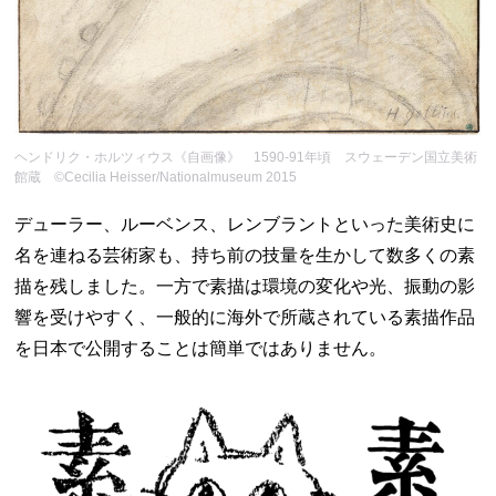
ヘンドリク・ホルツィウス《自画像》 1590-91年頃 スウェーデン国立美術
館蔵 ©Cecilia Heisser/Nationalmuseum 2015
デューラー、ルーベンス、レンブラントといった美術史に
名を連ねる芸術家も、持ち前の技量を生かして数多くの素
描を残しました。一方で素描は環境の変化や光、振動の影
響を受けやすく、一般的に海外で所蔵されている素描作品
を日本で公開することは簡単ではありません。