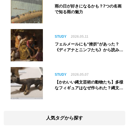
雨の日が好きになるかも？7つの名画
で知る雨の魅力
STUDY
2026.05.11
フェルメールにも“挫折”があった？
《ディアナとニンフたち》から読み解
く巨匠の夢
STUDY
2026.05.07
【かわいい縄文芸術の動物たち】多様
なフィギュアはなぜ作られた？縄文人
の世界観を紐解く
人気タグから探す