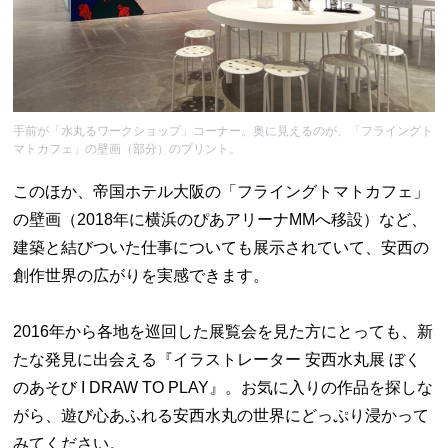
手前が「水丸るワークショップ」コーナー。奥に見えるのが、「フライングト
マトカフェ」の壁画（部分）のプリント。
このほか、帝国ホテル大阪の「フライングトマトカフェ」
の壁画（2018年に横浜のぴあアリーナMMへ移設）など、
建築と結びついた仕事についても展示されていて、安西の
創作世界の広がりを実感できます。
2016年から各地を巡回した展覧会を見た方にとっても、新
たな発見に出会える『イラストレーター 安西水丸展 ぼく
のあそび I DRAW TO PLAY』。お気に入りの作品を探しな
がら、遊び心あふれる安西水丸の世界にどっぷり浸かって
みてください。