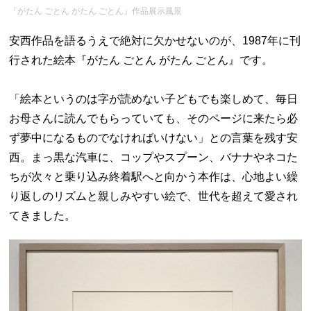
『がたん ごとん がたん ごとん』作品展示風景
安西作品を語るうえで絶対に欠かせないのが、1987年に刊
行された絵本『がたん ごとん がたん ごとん』です。
「絵本というのは字が読めない子どもでも楽しめて、毎日
お母さんに読んでもらっていても、そのページに来たら必
ず夢中になるものでなければいけない」との言葉を残す安
西。まっ黒な汽車に、コップやスプーン、バナナやネコた
ちが次々と乗り込み終着駅へと向かう本作は、心地よい繰
り返しのリズムと親しみやすい絵で、世代を超えて愛され
てきました。