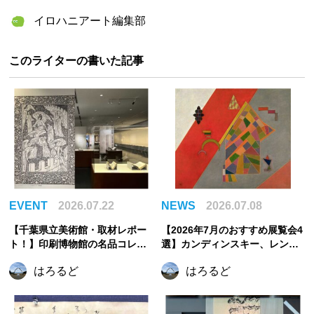
てきた！1100話がずらりと並ん
イロハニアート編集部
だ圧巻の展示に感動
このライターの書いた記事
EVENT
2026.07.22
NEWS
2026.07.08
【千葉県立美術館・取材レポー
【2026年7月のおすすめ展覧会4
ト！】印刷博物館の名品コレク
選】カンディンスキー、レンブ
ションで出会う、美しき印刷の
ラント、まなざしの奇跡からう
はろるど
はろるど
世界
つわの美へ。夏に訪れたい注目
展覧会