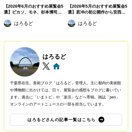
【2026年6月のおすすめ展覧会5
【2026年5月のおすすめ展覧会5
選】ピカソ、モネ、杉本博司か
選】若冲の初公開作から安西水
ら元禄文化へ。初夏に訪れたい
丸の世界、そしてゴッホ《夜の
はろるど
はろるど
注目展覧会
カフェテラス》まで
はろるど
千葉県在住。美術ブログ「はろるど」管理人。主に都内の美術館
や博物館に出かけては、日々、展覧会の感想をブログに書いてい
ます。過去に「いまトピ」や「楽活」などへ寄稿。雑誌「pen」
オンラインのアートニュースの一部を担当しています。
はろるどさんの記事一覧はこちら