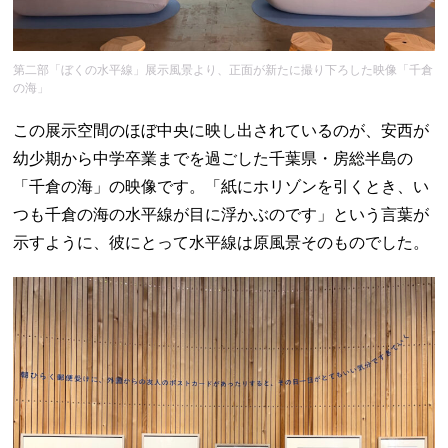
第二部「ぼくの水平線」展示風景より、正面が新たに撮り下ろした映像「千倉
の海」
この展示空間のほぼ中央に映し出されているのが、安西が
幼少期から中学卒業までを過ごした千葉県・房総半島の
「千倉の海」の映像です。「紙にホリゾンを引くとき、い
つも千倉の海の水平線が目に浮かぶのです」という言葉が
示すように、彼にとって水平線は原風景そのものでした。