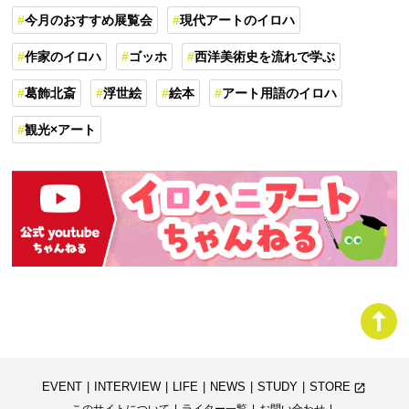
今月のおすすめ展覧会
現代アートのイロハ
作家のイロハ
ゴッホ
西洋美術史を流れで学ぶ
葛飾北斎
浮世絵
絵本
アート用語のイロハ
観光×アート
EVENT
INTERVIEW
LIFE
NEWS
STUDY
STORE
launch
このサイトについて
ライター一覧
お問い合わせ