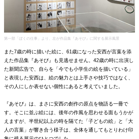
第一部「ぼくの仕事」より、左が作品集『あそび』に関する展示風景
また7歳の時に描いた絵に、61歳になった安西が言葉を添
えた作品集『あそび』も見逃せません。42歳の時に出演し
た新聞広告で、自らを「今でも小学生の絵を描いている」
と表現した安西は、絵の魅力とは上手さや技巧ではなく、
その人にしか表せない個性にあると考えていました。
『あそび』は、まさに安西の創作の原点を物語る一冊で
す。そこに並ぶ絵には、後年の作風を思わせる面もうかが
えますが、半世紀以上の時を隔てた「子どもの絵」と「大
人の言葉」が響き合う様子は、全体を通してもとりわけ印
象に残る展示のひとつでした。