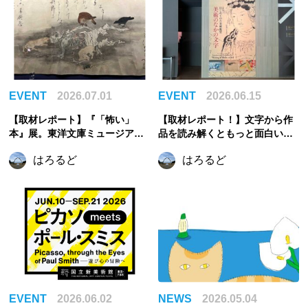
EVENT
2026.07.01
EVENT
2026.06.15
【取材レポート】『「怖い」
【取材レポート！】文字から作
本』展。東洋文庫ミュージアム
品を読み解くともっと面白い。
で見つけた、古今東西の「怖
『はじめての古美術鑑賞 ―美術
はろるど
はろるど
い」
のなかの文字―』｜根津美術館
EVENT
2026.06.02
NEWS
2026.05.04