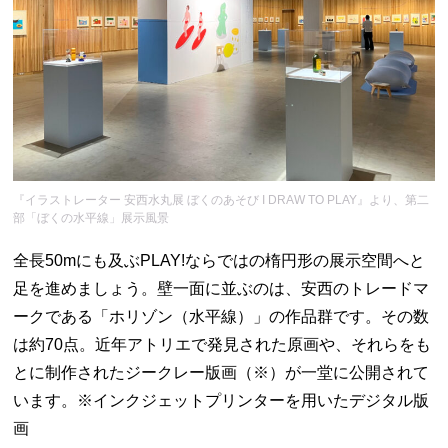
『イラストレーター 安西水丸展 ぼくのあそび I DRAW TO PLAY』より、第二
部「ぼくの水平線」展示風景
全長50mにも及ぶPLAY!ならではの楕円形の展示空間へと
足を進めましょう。壁一面に並ぶのは、安西のトレードマ
ークである「ホリゾン（水平線）」の作品群です。その数
は約70点。近年アトリエで発見された原画や、それらをも
とに制作されたジークレー版画（※）が一堂に公開されて
います。※インクジェットプリンターを用いたデジタル版
画