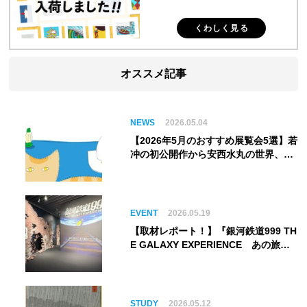
くわしく見る
オススメ記事
NEWS
2026.05.04
【2026年5月のおすすめ展覧会5選】若
冲の初公開作から安西水丸の世界、そ
してゴッホ《夜のカフェテラス》まで
EVENT
2026.05.19
【取材レポート！】『銀河鉄道999 TH
E GALAXY EXPERIENCE あの旅
は、まだ続いている。』999号に乗り
銀河へ旅立つ。“観る”から“体験す
る”展覧会【角川武蔵野ミュージア
ム】
STUDY
2026.05.12