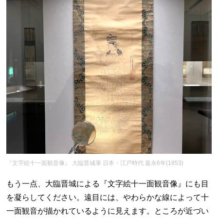
『文字絵十一面観音像』 大臨晋城筆 日本・江戸時代 嘉永6年(1853)
もう一点、大臨晋城による『文字絵十一面観音像』にも目
を凝らしてください。遠目には、やわらかな線によって十
一面観音が描かれているように見えます。ところが近づい