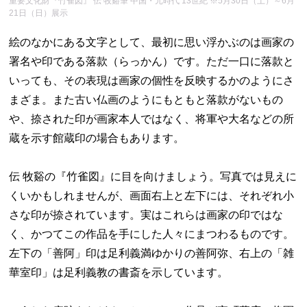
重要文化財『竹雀図』 伝 牧谿筆 中国・元時代 13世紀 ※5月30日（土）～6月
21日（日）展示
絵のなかにある文字として、最初に思い浮かぶのは画家の
署名や印である落款（らっかん）です。ただ一口に落款と
いっても、その表現は画家の個性を反映するかのようにさ
まざま。また古い仏画のようにもともと落款がないもの
や、捺された印が画家本人ではなく、将軍や大名などの所
蔵を示す館蔵印の場合もあります。
伝 牧谿の『竹雀図』に目を向けましょう。写真では見えに
くいかもしれませんが、画面右上と左下には、それぞれ小
さな印が捺されています。実はこれらは画家の印ではな
く、かつてこの作品を手にした人々にまつわるものです。
左下の「善阿」印は足利義満ゆかりの善阿弥、右上の「雑
華室印」は足利義教の書斎を示しています。