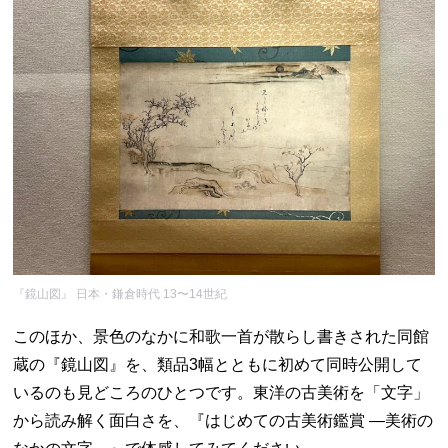
『鏡山図』 日本・鎌倉時代 13〜14世紀
このほか、景色のなかに和歌一首が散らし書きされた同館
蔵の『鏡山図』を、類品3幅とともに初めて同時公開して
いるのも見どころのひとつです。東洋の古美術を「文字」
から読み解く面白さを、『はじめての古美術鑑賞 ―美術の