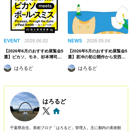
EVENT
2026.06.02
NEWS
2026.05.04
【2026年6月のおすすめ展覧会5
【2026年5月のおすすめ展覧会5
選】ピカソ、モネ、杉本博司か
選】若冲の初公開作から安西水
ら元禄文化へ。初夏に訪れたい
丸の世界、そしてゴッホ《夜の
はろるど
はろるど
注目展覧会
カフェテラス》まで
はろるど
千葉県在住。美術ブログ「はろるど」管理人。主に都内の美術館