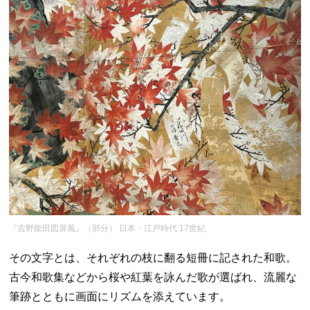
『吉野龍田図屏風』（部分） 日本・江戸時代 17世紀
その文字とは、それぞれの枝に翻る短冊に記された和歌。
古今和歌集などから桜や紅葉を詠んだ歌が選ばれ、流麗な
筆跡とともに画面にリズムを添えています。