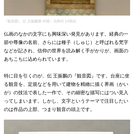
『観音図』 伝 王振鵬筆 中国・元時代 14世紀
仏画のなかの文字にも興味深い発見があります。経典の一
節や尊像の名前、さらには種子（しゅじ）と呼ばれる梵字
などが記され、信仰の世界を読み解く手がかりが、画面の
あちこちに込められています。
特に目を引くのが、伝 王振鵬の『観音図』です。台座に坐
る観音を、定規などを用いて建物を精緻に描く界画（かい
が）の技法で表した一作で、その細密な描写にはつい見入
ってしまいます。しかし、文字というテーマで注目したい
のは作品の上部、つまり観音の頭上です。