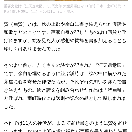
重要文化財『江天遠意図』 伝 周文筆 大岳周崇ほか11僧賛 日本・室町時代 15
世紀 ※5月30日（土）～6月21日（日）展示
賛（画賛）とは、絵の上部や余白に書き添えられた漢詩や
和歌などのことです。画家自身が記したものは自画賛と呼
ばれますが、絵を見た人が感想や賛辞を書き加えることも
珍しくはありませんでした。
そのよい例が、たくさんの詩文が記された『江天遠意図』
です。余白を埋めるように並ぶ漢詩は、絵の中に描かれた
茅屋に心を寄せた禅僧たちが、それぞれの思いを詠んで書
き添えたもの。絵と詩文を組み合わせた作品は「詩画軸」
と呼ばれ、室町時代には送別や記念の品として親しまれま
した。
本作では11人の禅僧が、まるで寄せ書きのように賛を寄せ
ています。なかには30人近い禅僧が言葉を書き連ねた詩画