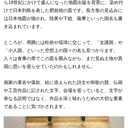
ら19世紀にかけて盛んになった地図出版を背景に、染め付
けで日本列島を表した肥前焼の皿です。長方形の見込みに
は日本地図が描かれ、陸奥や下総、薩摩といった国名も書
き込まれています。
ところが、周囲には松前や琉球に交じって、「女護国」や
「小人国」といった空想上の国々の名も見つかります。
人々は食事の席でこの皿を囲みながら、まだ見ぬ土地や異
国に思いを巡らせていたのかもしれません。
画家の署名や落款、絵に添えられた詩文や和歌の賛、仏画
や工芸作品に記された文字。会場を巡っていると、文字が
単なる説明ではなく、作品を深く味わうための大切な要素
であることに気づかされます。