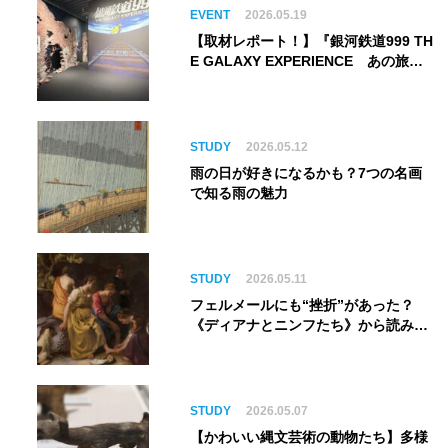
EVENT
2026.05.19
【取材レポート！】『銀河鉄道999 TH
E GALAXY EXPERIENCE あの旅
は、まだ続いている。』999号に乗り
銀河へ旅立つ。“観る”から“体験す
る”展覧会【角川武蔵野ミュージア
ム】
STUDY
2026.05.12
雨の日が好きになるかも？7つの名画
で知る雨の魅力
STUDY
2026.05.11
フェルメールにも“挫折”があった？
《ディアナとニンフたち》から読み解
く巨匠の夢
STUDY
2026.05.07
【かわいい縄文芸術の動物たち】多様