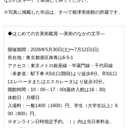
なかの文字―』で体感してみてください。
※写真に掲載した作品は、すべて根津美術館の所蔵です。
◆はじめての古美術鑑賞 ―美術のなかの文字―
開催期間：2026年5月30日(土)〜7月12日(日)
所在地：東京都港区南青山6‐5‐1
アクセス：東京メトロ銀座線・半蔵門線・千代田線
〈表参道〉駅下車 A5出口(階段)より徒歩8分。B3出口
(エレベータまたはエスカレータ)より徒歩10分。
開館時間：10：00～17：00(最終入館は16：30)
休館日：月曜日
入場料：一般1400（1600）円、学生（大学生以上）6
00（800）円。
※オンライン日時指定予約。（ ）内は当日券料金。