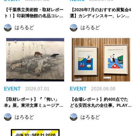
【千葉県立美術館・取材レポー
【2026年7月のおすすめ展覧会4
ト！】印刷博物館の名品コレク
選】カンディンスキー、レンブ
ションで出会う、美しき印刷の
ラント、まなざしの奇跡からう
はろるど
はろるど
世界
つわの美へ。夏に訪れたい注目
展覧会
EVENT
2026.07.01
EVENT
2026.06.08
【取材レポート】『「怖い」
【会場レポート】約400点でた
本』展。東洋文庫ミュージアム
どる安西水丸の全仕事。PLAY!
で見つけた、古今東西の「怖
MUSEUMで新たな展覧会が開催
はろるど
はろるど
い」
中！【東京立川】