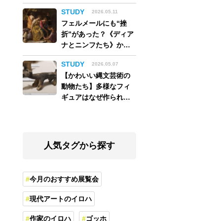
アム】
STUDY
2026.05.11
フェルメールにも“挫
折”があった？《ディア
ナとニンフたち》から
読み解く巨匠の夢
STUDY
2026.05.07
【かわいい縄文芸術の
動物たち】多様なフィ
ギュアはなぜ作られ
た？縄文人の世界観を
紐解く
人気タグから探す
今月のおすすめ展覧会
現代アートのイロハ
作家のイロハ
ゴッホ