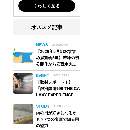
くわしく見る
オススメ記事
NEWS
2026.05.04
【2026年5月のおすす
め展覧会5選】若冲の初
公開作から安西水丸の
世界、そしてゴッホ
EVENT
2026.05.19
《夜のカフェテラス》
【取材レポート！】
まで
『銀河鉄道999 THE GA
LAXY EXPERIENCE
あの旅は、まだ続いて
STUDY
2026.05.12
いる。』999号に乗り銀
雨の日が好きになるか
河へ旅立つ。“観る”か
も？7つの名画で知る雨
ら“体験する”展覧会
の魅力
【角川武蔵野ミュージ