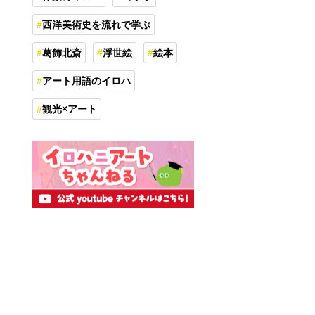
西洋美術史を流れで学ぶ
葛飾北斎
浮世絵
絵本
アート用語のイロハ
観光×アート