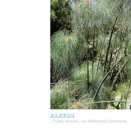
カミガヤツリ
, Public domain, via Wikimedia Commons.