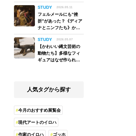
アム】
STUDY
2026.05.11
フェルメールにも“挫
折”があった？《ディア
ナとニンフたち》から
読み解く巨匠の夢
STUDY
2026.05.07
【かわいい縄文芸術の
動物たち】多様なフィ
ギュアはなぜ作られ
た？縄文人の世界観を
紐解く
人気タグから探す
今月のおすすめ展覧会
現代アートのイロハ
作家のイロハ
ゴッホ