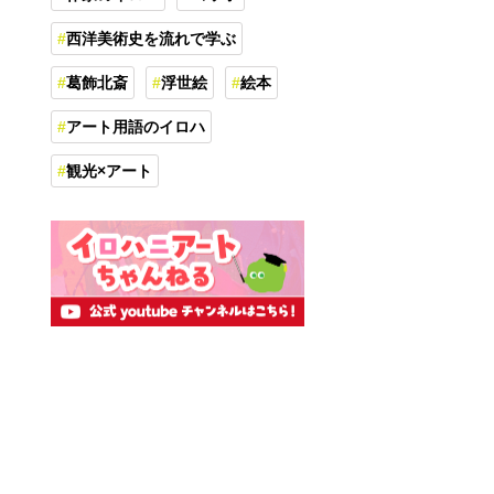
西洋美術史を流れで学ぶ
葛飾北斎
浮世絵
絵本
アート用語のイロハ
観光×アート