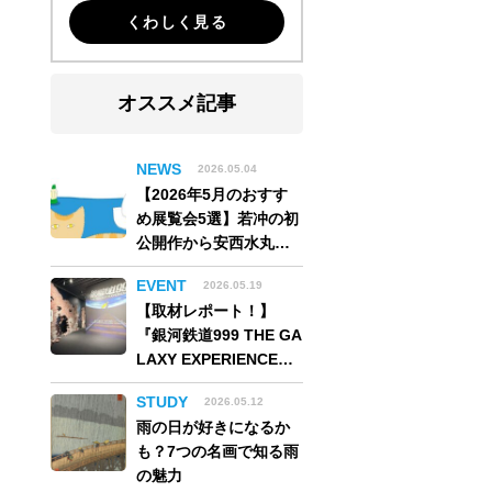
くわしく見る
オススメ記事
NEWS
2026.05.04
【2026年5月のおすす
め展覧会5選】若冲の初
公開作から安西水丸の
世界、そしてゴッホ
EVENT
2026.05.19
《夜のカフェテラス》
【取材レポート！】
まで
『銀河鉄道999 THE GA
LAXY EXPERIENCE
あの旅は、まだ続いて
STUDY
2026.05.12
いる。』999号に乗り銀
雨の日が好きになるか
河へ旅立つ。“観る”か
も？7つの名画で知る雨
ら“体験する”展覧会
の魅力
【角川武蔵野ミュージ