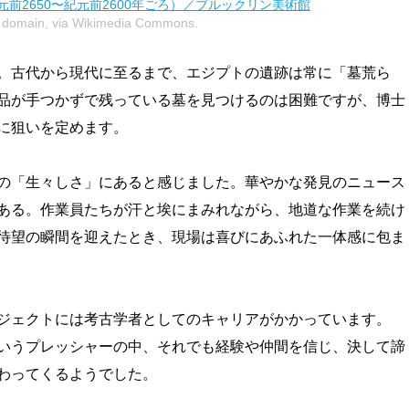
前2650〜紀元前2600年ごろ）／ブルックリン美術館
c domain, via Wikimedia Commons.
。古代から現代に至るまで、エジプトの遺跡は常に「墓荒ら
品が手つかずで残っている墓を見つけるのは困難ですが、博士
に狙いを定めます。
の「生々しさ」にあると感じました。華やかな発見のニュース
ある。作業員たちが汗と埃にまみれながら、地道な作業を続け
待望の瞬間を迎えたとき、現場は喜びにあふれた一体感に包ま
ジェクトには考古学者としてのキャリアがかかっています。
いうプレッシャーの中、それでも経験や仲間を信じ、決して諦
わってくるようでした。