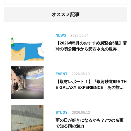
オススメ記事
NEWS
2026.05.04
【2026年5月のおすすめ展覧会5選】若
冲の初公開作から安西水丸の世界、そ
してゴッホ《夜のカフェテラス》まで
EVENT
2026.05.19
【取材レポート！】『銀河鉄道999 TH
E GALAXY EXPERIENCE あの旅
は、まだ続いている。』999号に乗り
銀河へ旅立つ。“観る”から“体験す
る”展覧会【角川武蔵野ミュージア
ム】
STUDY
2026.05.12
雨の日が好きになるかも？7つの名画
で知る雨の魅力