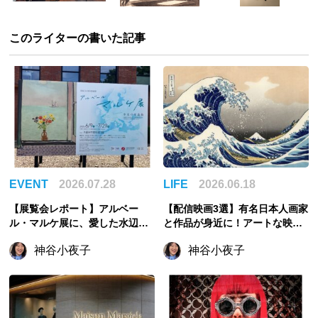
このライターの書いた記事
EVENT
2026.07.28
LIFE
2026.06.18
【展覧会レポート】アルベー
【配信映画3選】有名日本人画家
ル・マルケ展に、愛した水辺の
と作品が身近に！アートな映画
風景が甦る【三重県立美術館/東
で人生を味わおう
神谷小夜子
神谷小夜子
京SOMPO美術館へも巡回！】