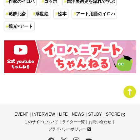
作家のイロハ
ゴッホ
西洋美術史を流れで学ぶ
葛飾北斎
浮世絵
絵本
アート用語のイロハ
観光×アート
EVENT
INTERVIEW
LIFE
NEWS
STUDY
STORE
launch
このサイトについて
ライター一覧
お問い合わせ
プライバシーポリシー
launch