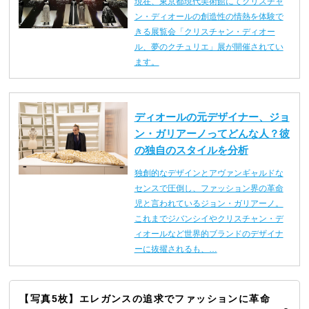
現在、東京都現代美術館にてクリスチャ
ン・ディオールの創造性の情熱を体験で
きる展覧会「クリスチャン・ディオー
ル、夢のクチュリエ」展が開催されてい
ます。
ディオールの元デザイナー、ジョ
ン・ガリアーノってどんな人？彼
の独自のスタイルを分析
独創的なデザインとアヴァンギャルドな
センスで圧倒し、ファッション界の革命
児と言われているジョン・ガリアーノ。
これまでジバンシイやクリスチャン・デ
ィオールなど世界的ブランドのデザイナ
ーに抜擢されるも、…
【写真5枚】エレガンスの追求でファッションに革命