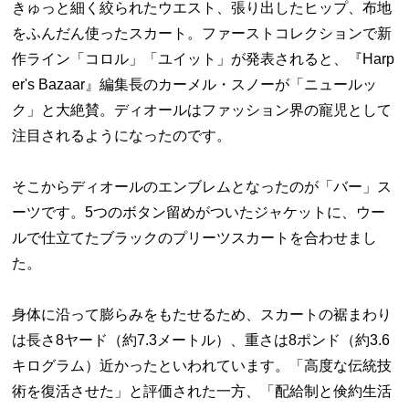
きゅっと細く絞られたウエスト、張り出したヒップ、布地
をふんだん使ったスカート。ファーストコレクションで新
作ライン「コロル」「ユイット」が発表されると、『Harp
er's Bazaar』編集長のカーメル・スノーが「ニュールッ
ク」と大絶賛。ディオールはファッション界の寵児として
注目されるようになったのです。
そこからディオールのエンブレムとなったのが「バー」ス
ーツです。5つのボタン留めがついたジャケットに、ウー
ルで仕立てたブラックのプリーツスカートを合わせまし
た。
身体に沿って膨らみをもたせるため、スカートの裾まわり
は長さ8ヤード（約7.3メートル）、重さは8ポンド（約3.6
キログラム）近かったといわれています。「高度な伝統技
術を復活させた」と評価された一方、「配給制と倹約生活