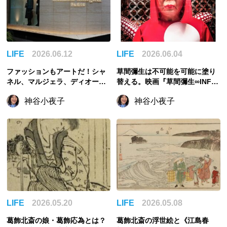
LIFE
2026.06.12
LIFE
2026.06.04
ファッションもアートだ！シャ
草間彌生は不可能を可能に塗り
ネル、マルジェラ、ディオール
替える。映画『草間彌生∞INFIN
を映画で堪能しよう
ITY』で苦悩と功績を追う
神谷小夜子
神谷小夜子
LIFE
2026.05.20
LIFE
2026.05.08
葛飾北斎の娘・葛飾応為とは？
葛飾北斎の浮世絵と《江島春