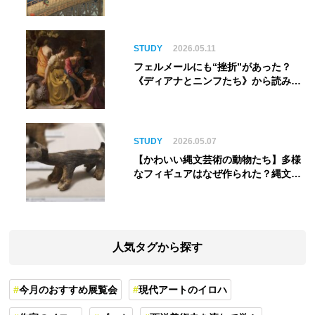
STUDY
2026.05.11
フェルメールにも“挫折”があった？
《ディアナとニンフたち》から読み解
く巨匠の夢
STUDY
2026.05.07
【かわいい縄文芸術の動物たち】多様
なフィギュアはなぜ作られた？縄文人
の世界観を紐解く
人気タグから探す
今月のおすすめ展覧会
現代アートのイロハ