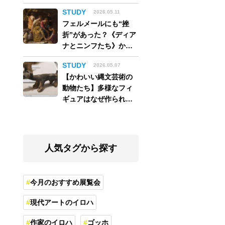
アム】
STUDY
2026.05.11
フェルメールにも“挫
折”があった？《ディア
ナとニンフたち》から
読み解く巨匠の夢
STUDY
2026.05.07
【かわいい縄文芸術の
動物たち】多様なフィ
ギュアはなぜ作られ
た？縄文人の世界観を
紐解く
人気タグから探す
今月のおすすめ展覧会
現代アートのイロハ
作家のイロハ
ゴッホ