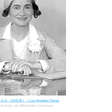
（1931年）／Los Angeles Times
c domain, via Wikimedia Commons.