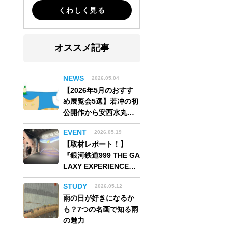
くわしく見る
オススメ記事
NEWS
2026.05.04
【2026年5月のおすす
め展覧会5選】若冲の初
公開作から安西水丸の
世界、そしてゴッホ
EVENT
2026.05.19
《夜のカフェテラス》
【取材レポート！】
まで
『銀河鉄道999 THE GA
LAXY EXPERIENCE
あの旅は、まだ続いて
STUDY
2026.05.12
いる。』999号に乗り銀
雨の日が好きになるか
河へ旅立つ。“観る”か
も？7つの名画で知る雨
ら“体験する”展覧会
の魅力
【角川武蔵野ミュージ