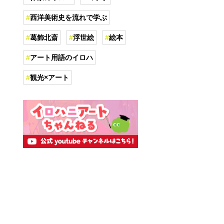
西洋美術史を流れで学ぶ
葛飾北斎
浮世絵
絵本
アート用語のイロハ
観光×アート