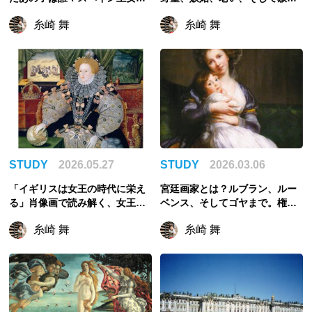
ルガリータの儚い生涯
の物語
糸崎 舞
糸崎 舞
STUDY
2026.05.27
STUDY
2026.03.06
「イギリスは女王の時代に栄え
宮廷画家とは？ルブラン、ルー
る」肖像画で読み解く、女王た
ベンス、そしてゴヤまで。権力
ちのドラマとファッション
に愛された美の職人たち
糸崎 舞
糸崎 舞