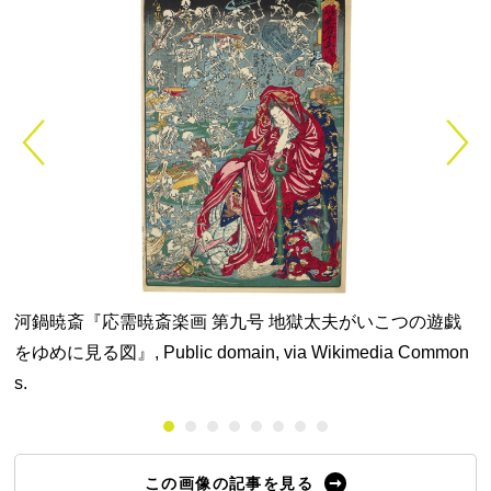
,
河鍋暁斎『応需暁斎楽画 第九号 地獄太夫がいこつの遊戯
河
をゆめに見る図』, Public domain, via Wikimedia Common
s.
この画像の記事を見る