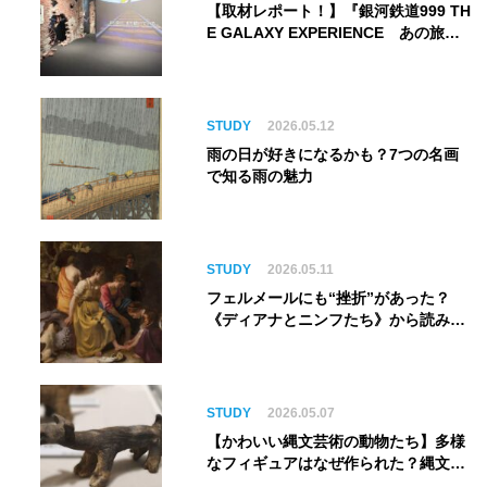
【取材レポート！】『銀河鉄道999 TH
E GALAXY EXPERIENCE あの旅
は、まだ続いている。』999号に乗り
銀河へ旅立つ。“観る”から“体験す
る”展覧会【角川武蔵野ミュージア
ム】
STUDY
2026.05.12
雨の日が好きになるかも？7つの名画
で知る雨の魅力
STUDY
2026.05.11
フェルメールにも“挫折”があった？
《ディアナとニンフたち》から読み解
く巨匠の夢
STUDY
2026.05.07
【かわいい縄文芸術の動物たち】多様
なフィギュアはなぜ作られた？縄文人
の世界観を紐解く