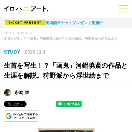
美術館チケットプレゼント実施中
TICKET PRESENT
TOP
STUDY
生首を写生！？「画鬼」河鍋暁斎の作品と生涯を解説。狩野派から浮世絵まで
STUDY
2025.11.4
生首を写生！？「画鬼」河鍋暁斎の作品と
生涯を解説。狩野派から浮世絵まで
糸崎 舞