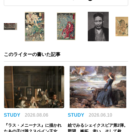
このライターの書いた記事
STUDY
2026.08.06
STUDY
2026.06.10
『ラス・メニーナス』に描かれ
絵でみるシェイクスピア第2弾。
たあの子は誰？スペイン王女マ
野望、嫉妬、老い、そして赦し