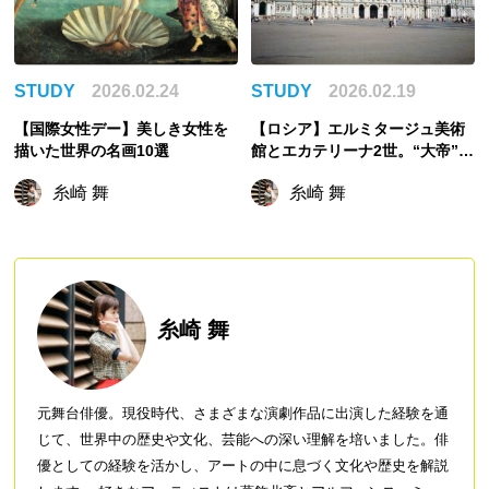
STUDY
2026.02.24
STUDY
2026.02.19
【国際女性デー】美しき女性を
【ロシア】エルミタージュ美術
描いた世界の名画10選
館とエカテリーナ2世。“大帝”と
呼ばれた彼女の隠れ家とは？
糸崎 舞
糸崎 舞
糸崎 舞
元舞台俳優。現役時代、さまざまな演劇作品に出演した経験を通
じて、世界中の歴史や文化、芸能への深い理解を培いました。俳
優としての経験を活かし、アートの中に息づく文化や歴史を解説