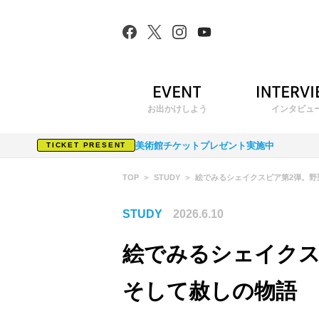
お出かけしよう
インタビュ
美術館チケットプレゼント実施中
TICKET PRESENT
TOP
STUDY
絵でみるシェイクスピア第2弾。野
STUDY
2026.6.10
絵でみるシェイクス
そして赦しの物語