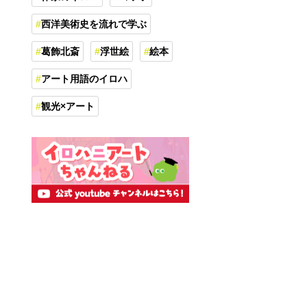
西洋美術史を流れで学ぶ
葛飾北斎
浮世絵
絵本
アート用語のイロハ
観光×アート