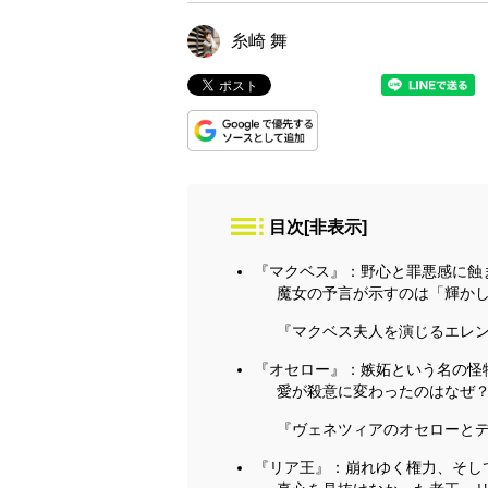
糸崎 舞
目次
[
非表示
]
『マクベス』：野心と罪悪感に蝕
魔女の予言が示すのは「輝か
『マクベス夫人を演じるエレ
『オセロー』：嫉妬という名の怪
愛が殺意に変わったのはなぜ
『ヴェネツィアのオセローとデ
『リア王』：崩れゆく権力、そし