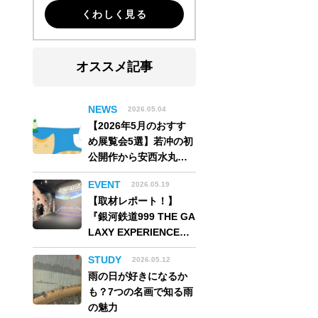
くわしく見る
オススメ記事
NEWS
2026.05.04
【2026年5月のおすす
め展覧会5選】若冲の初
公開作から安西水丸の
世界、そしてゴッホ
EVENT
2026.05.19
《夜のカフェテラス》
【取材レポート！】
まで
『銀河鉄道999 THE GA
LAXY EXPERIENCE
あの旅は、まだ続いて
STUDY
2026.05.12
いる。』999号に乗り銀
雨の日が好きになるか
河へ旅立つ。“観る”か
も？7つの名画で知る雨
ら“体験する”展覧会
の魅力
【角川武蔵野ミュージ