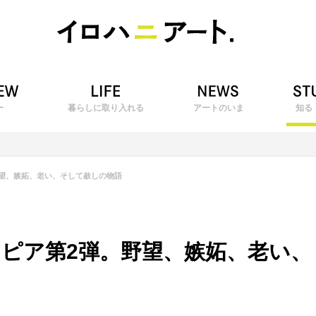
ー
暮らしに取り入れる
アートのいま
知る
望、嫉妬、老い、そして赦しの物語
ピア第2弾。野望、嫉妬、老い、