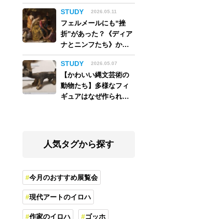
アム】
STUDY
2026.05.11
フェルメールにも“挫
折”があった？《ディア
ナとニンフたち》から
読み解く巨匠の夢
STUDY
2026.05.07
【かわいい縄文芸術の
動物たち】多様なフィ
ギュアはなぜ作られ
た？縄文人の世界観を
紐解く
人気タグから探す
今月のおすすめ展覧会
現代アートのイロハ
作家のイロハ
ゴッホ