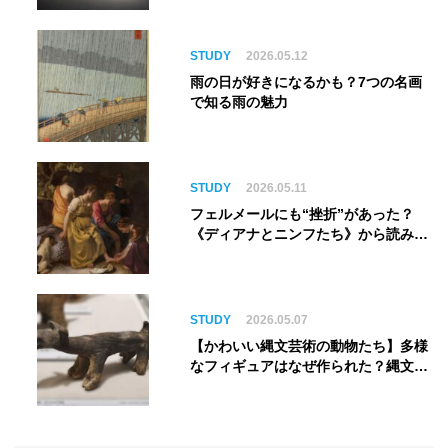
銀河へ旅立つ。“観る”から“体験す
る”展覧会【角川武蔵野ミュージア
ム】
STUDY
2026.05.12
雨の日が好きになるかも？7つの名画
で知る雨の魅力
STUDY
2026.05.11
フェルメールにも“挫折”があった？
《ディアナとニンフたち》から読み解
く巨匠の夢
STUDY
2026.05.07
【かわいい縄文芸術の動物たち】多様
なフィギュアはなぜ作られた？縄文人
の世界観を紐解く