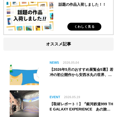
話題の作品入荷しました！！
くわしく見る
オススメ記事
NEWS
2026.05.04
【2026年5月のおすすめ展覧会5選】若
冲の初公開作から安西水丸の世界、そ
してゴッホ《夜のカフェテラス》まで
EVENT
2026.05.19
【取材レポート！】『銀河鉄道999 TH
E GALAXY EXPERIENCE あの旅
は、まだ続いている。』999号に乗り