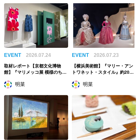
EVENT
2026.07.24
EVENT
2026.07.23
取材レポート【京都文化博物
【横浜美術館】『マリー・アン
館】『マリメッコ展 模様のちか
トワネット・スタイル』約200
ら Marimekko: Art of Printmak
点でたどるフランス王妃の魅惑
明菜
明菜
ing -Beauty, Dream, Love』
のスタイル
「花柄」に否定的だった？「ウ
ニッコ」の誕生秘話から読み解
く