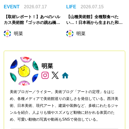
EVENT
2026.07.17
LIFE
2026.07.15
【取材レポート！】あべのハル
【山種美術館】全種類食べた
カス美術館『ゴッホの跳ね橋と
い…！日本画から生まれた和菓
印象派の画家たち』展覧会の主
子で心を緩める
明菜
明菜
役は誰？ゴッホ展かと思いき
や…
明菜
美術ブロガー／ライター。美術ブログ「アートの定理」をはじ
め、各種メディアで美術館巡りの楽しさを発信している。西洋美
術、日本美術、現代アート、建築や装飾など、多岐にわたるジャ
ンルを紹介。人よりも猫やスズメなど動物に好かれる体質のた
め、可愛い動物の写真や動画もSNSで発信している。