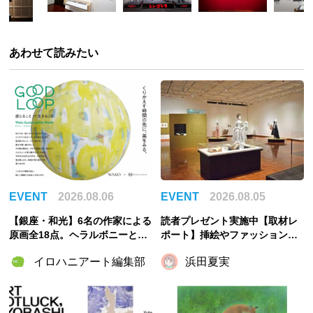
あわせて読みたい
EVENT
2026.08.06
EVENT
2026.08.05
【銀座・和光】6名の作家による
読者プレゼント実施中【取材レ
原画全18点。ヘラルボニーとの
ポート】挿絵やファッションか
特別企画展「GOOD LOOP 202
ら物語と出会い直す「おとぎの
イロハニアート編集部
浜田夏実
6」8月6日開催
国のモードをさがして／Fairy T
ale MODE」【千葉市美術館】