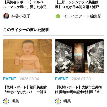
【展覧会レポート】アルベー
【上野・シンシナティ美術館
ル・マルケ展に、愛した水辺の
展】81点が日本初公開！瀬戸康
風景が甦る【三重県立美術館/東
史の音声ガイドやミッフィー限
神谷小夜子
イロハニアート編集部
京SOMPO美術館へも巡回！】
定グッズ、お得なチケット情報
このライターの書いた記事
EVENT
2026.08.04
EVENT
2026.07.30
【取材レポート】福田美術館
【取材レポート】大阪市立美術
『幸せになりたい！ ー祈りの
館 開館90周年記念特別展「水滸
絵画ー』幸せは自力で掴む派の
伝」、物語を知らない人をも引
明菜
明菜
私が祈ったこと
き込む世界観