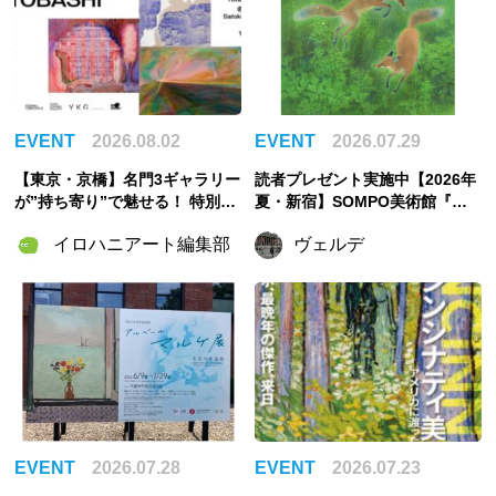
EVENT
2026.08.02
EVENT
2026.07.29
【東京・京橋】名門3ギャラリー
読者プレゼント実施中【2026年
が”持ち寄り”で魅せる！ 特別企
夏・新宿】SOMPO美術館『山
画展「ART POTLUCK, KYOBA
口華楊展』レポート！花鳥画家
イロハニアート編集部
ヴェルデ
SHI」Gallery & Bakery Tokyo
が生涯描き続けた「生命の美」
８分で9月12日より開催
とは
EVENT
2026.07.28
EVENT
2026.07.23